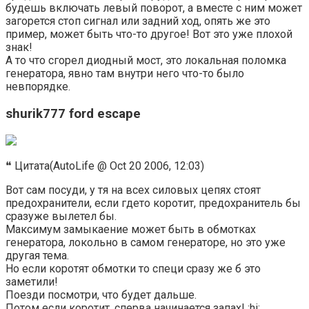
будешь включать левый поворот, а вместе с ним может
загорется стоп сигнал или задний ход, опять же это
пример, может быть что-то другое! Вот это уже плохой
знак!
А то что сгорел диодный мост, это локальная поломка
генератора, явно там внутри него что-то было
невпорядке.
shurik777 ford escape
❝ Цитата(AutoLife @ Oct 20 2006, 12:03)
Вот сам посуди, у тя на всех силовых цепях стоят
предохранители, если гдето коротит, предохранитель бы
сразуже вылетел бы.
Максимум замыкаение может быть в обмотках
генератора, локольно в самом генераторе, но это уже
другая тема.
Но если коротят обмотки то специ сразу же б это
заметили!
Поезди посмотри, что будет дальше.
Потом если коротит, сперва начинается запах! :hi: