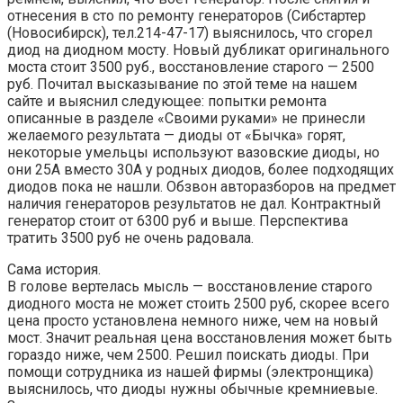
отнесения в сто по ремонту генераторов (Сибстартер
(Новосибирск), тел.214-47-17) выяснилось, что сгорел
диод на диодном мосту. Новый дубликат оригинального
моста стоит 3500 руб., восстановление старого — 2500
руб. Почитал высказывание по этой теме на нашем
сайте и выяснил следующее: попытки ремонта
описанные в разделе «Своими руками» не принесли
желаемого результата — диоды от «Бычка» горят,
некоторые умельцы используют вазовские диоды, но
они 25А вместо 30А у родных диодов, более подходящих
диодов пока не нашли. Обзвон авторазборов на предмет
наличия генераторов результатов не дал. Контрактный
генератор стоит от 6300 руб и выше. Перспектива
тратить 3500 руб не очень радовала.
Сама история.
В голове вертелась мысль — восстановление старого
диодного моста не может стоить 2500 руб, скорее всего
цена просто установлена немного ниже, чем на новый
мост. Значит реальная цена восстановления может быть
гораздо ниже, чем 2500. Решил поискать диоды. При
помощи сотрудника из нашей фирмы (электронщика)
выяснилось, что диоды нужны обычные кремниевые.