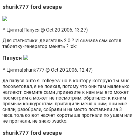
shurik777 ford escape
❝ Цитата(Папуся @ Oct 20 2006, 13:27)
Для статистики: двигатель 2.0 ? И сначала сам хотел
таблетку-генератор менять ? :ok:
Папуся
❝ Цитата(shurik777 @ Oct 20 2006, 12:47)
да папуся энто я. :rolleyes: но в контору которую ты мне
посоветовал, я не поехал, потому что они там маленько
наглеют: снемите сами ,привезите к нам мы его может
посмотрим а может не посмотрим. обратился к ихним
прямым конкурентам: притащили меня к ним, они мне
сняли, разобрали, собрали и на место поставили за 3
часа. только вот насчет коротыша прогнали по ушам или
не прогнали. не знаю :wacko:
shurik777 ford escape