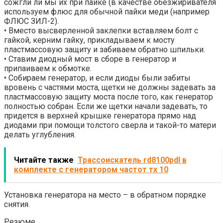
сожгли ли мы их при пайке (в качестве обезжиривателя
используем флюс для обычной пайки меди (например
ФЛЮС ЗИЛ-2).
• Вместо высверленной заклепки вставляем болт с
гайкой, керним гайку, прикладываем к мосту
пластмассовую защиту и забиваем обратно шпильки.
• Ставим диодный мост в сборе в генератор и
припаиваем к обмотке.
• Собираем генератор, и если диоды были забиты
вровень с частями моста, щетки не должны задевать за
пластмассовую защиту моста после того, как генератор
полностью собран. Если же щетки начали задевать, то
придется в верхней крышке генератора прямо над
диодами при помощи толстого сверла и такой-то матери
делать углубления.
Читайте также
Трассоискатель rd8100pdl в
комплекте с генератором частот тх 10
Установка генератора на место – в обратном порядке
снятия.
Резюме…