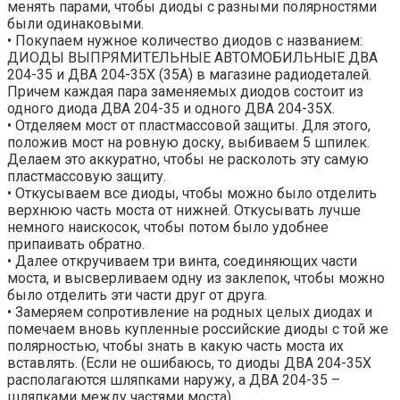
менять парами, чтобы диоды с разными полярностями
были одинаковыми.
• Покупаем нужное количество диодов с названием:
ДИОДЫ ВЫПРЯМИТЕЛЬНЫЕ АВТОМОБИЛЬНЫЕ ДВА
204-35 и ДВА 204-35Х (35А) в магазине радиодеталей.
Причем каждая пара заменяемых диодов состоит из
одного диода ДВА 204-35 и одного ДВА 204-35Х.
• Отделяем мост от пластмассовой защиты. Для этого,
положив мост на ровную доску, выбиваем 5 шпилек.
Делаем это аккуратно, чтобы не расколоть эту самую
пластмассовую защиту.
• Откусываем все диоды, чтобы можно было отделить
верхнюю часть моста от нижней. Откусывать лучше
немного наискосок, чтобы потом было удобнее
припаивать обратно.
• Далее откручиваем три винта, соединяющих части
моста, и высверливаем одну из заклепок, чтобы можно
было отделить эти части друг от друга.
• Замеряем сопротивление на родных целых диодах и
помечаем вновь купленные российские диоды с той же
полярностью, чтобы знать в какую часть моста их
вставлять. (Если не ошибаюсь, то диоды ДВА 204-35Х
располагаются шляпками наружу, а ДВА 204-35 –
шляпками между частями моста).