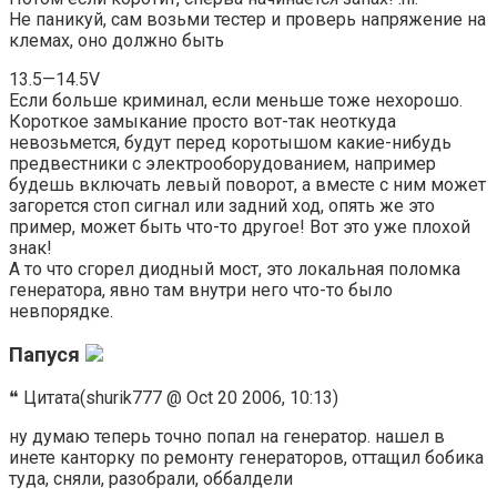
Не паникуй, сам возьми тестер и проверь напряжение на
клемах, оно должно быть
13.5—14.5V
Если больше криминал, если меньше тоже нехорошо.
Короткое замыкание просто вот-так неоткуда
невозьмется, будут перед коротышом какие-нибудь
предвестники с электрооборудованием, например
будешь включать левый поворот, а вместе с ним может
загорется стоп сигнал или задний ход, опять же это
пример, может быть что-то другое! Вот это уже плохой
знак!
А то что сгорел диодный мост, это локальная поломка
генератора, явно там внутри него что-то было
невпорядке.
Папуся
❝ Цитата(shurik777 @ Oct 20 2006, 10:13)
ну думаю теперь точно попал на генератор. нашел в
инете канторку по ремонту генераторов, оттащил бобика
туда, сняли, разобрали, оббалдели