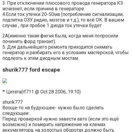
3. При отключении плюсового провода генератора КЗ
исчезнет, если причина в генераторе.
4.Если ток утечки 20-50ма (потребление сигнализации,
подпитка ОЗУ радио, мозгов и т.д.), то всё ОК. В вашем
случае , при пробое 1 диода ток утечки будет
2А(именно такая фигня была, когда меня попросили
починить форд транзит).
5. Для дальнейшего ремонта приходится снимать
генератор и разбирать его в условиях мастерской, чтобы
подлезть к этим диодным мостам.
shurik777 ford escape
❝ Цитата(rf711 @ Oct 28 2006, 19:10)
shurik777
Вооще-то на будуюшее- нужно было сделать
следующее:
Перед проверкой нужно завести авто (если это ещё
возможно) и померить напряжение на клемах
аккумулятора, на холостых оборотах должно быть