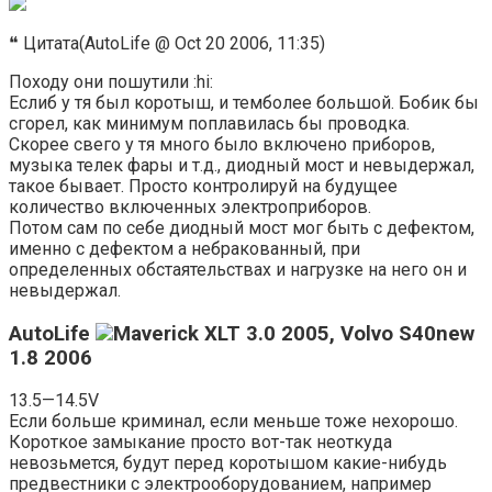
❝ Цитата(AutoLife @ Oct 20 2006, 11:35)
Походу они пошутили :hi:
Еслиб у тя был коротыш, и темболее большой. Бобик бы
сгорел, как минимум поплавилась бы проводка.
Скорее свего у тя много было включено приборов,
музыка телек фары и т.д., диодный мост и невыдержал,
такое бывает. Просто контролируй на будущее
количество включенных электроприборов.
Потом сам по себе диодный мост мог быть с дефектом,
именно с дефектом а небракованный, при
определенных обстаятельствах и нагрузке на него он и
невыдержал.
AutoLife
Maverick XLT 3.0 2005, Volvo S40new
1.8 2006
13.5—14.5V
Если больше криминал, если меньше тоже нехорошо.
Короткое замыкание просто вот-так неоткуда
невозьмется, будут перед коротышом какие-нибудь
предвестники с электрооборудованием, например