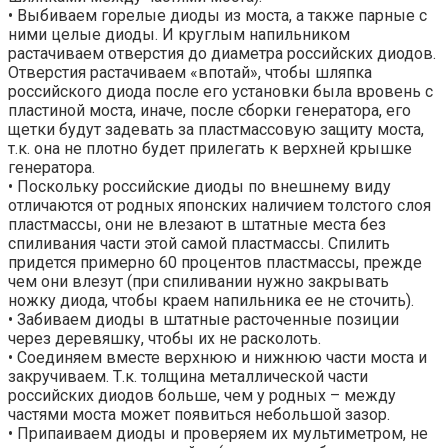
• Выбиваем горелые диоды из моста, а также парные с
ними целые диоды. И круглым напильником
растачиваем отверстия до диаметра российских диодов.
Отверстия растачиваем «впотай», чтобы шляпка
российского диода после его установки была вровень с
пластиной моста, иначе, после сборки генератора, его
щетки будут задевать за пластмассовую защиту моста,
т.к. она не плотно будет прилегать к верхней крышке
генератора.
• Поскольку российские диоды по внешнему виду
отличаются от родных японских наличием толстого слоя
пластмассы, они не влезают в штатные места без
спиливания части этой самой пластмассы. Спилить
придется примерно 60 процентов пластмассы, прежде
чем они влезут (при спиливании нужно закрывать
ножку диода, чтобы краем напильника ее не сточить).
• Забиваем диоды в штатные расточенные позиции
через деревяшку, чтобы их не расколоть.
• Соединяем вместе верхнюю и нижнюю части моста и
закручиваем. Т.к. толщина металлической части
российских диодов больше, чем у родных – между
частями моста может появиться небольшой зазор.
• Припаиваем диоды и проверяем их мультиметром, не