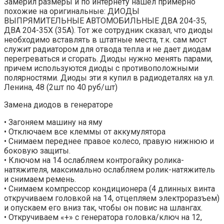
Замерил размеры и по интернету нашел примерно
похожие на оригинальные: ДИОДЫ
ВЫПРЯМИТЕЛЬНЫЕ АВТОМОБИЛЬНЫЕ ДВА 204-35,
ДВА 204-35Х (35А). Тот же сотрудник сказал, что диоды
необходимо вставлять в штатные места, т.к. сам мост
служит радиатором для отвода тепла и не дает диодам
перегреваться и сгорать. Диоды нужно менять парами,
причем используются диоды с противоположными
полярностями. Диоды эти я купил в радиодеталях на ул.
Ленина, 48 (2шт по 40 руб/шт)
Замена диодов в генераторе
• Загоняем машину на яму
• Отключаем все клеммы от аккумулятора
• Снимаем переднее правое колесо, правую нижнюю и
боковую защиты.
• Ключом на 14 ослабляем контрогайку ролика-
натяжителя, максимально ослабляем ролик-натяжитель
и снимаем ремень.
• Снимаем компрессор кондиционера (4 длинных винта
откручиваем головкой на 14, отцепляем электроразъем)
и опускаем его вниз так, чтобы он повис на шлангах.
• Откручиваем «+» с генератора головка/ключ на 12,