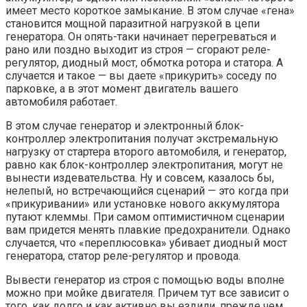
имеет место короткое замыкание. В этом случае «гена»
становится мощной паразитной нагрузкой в цепи
генератора. Он опять-таки начинает перегреваться и
рано или поздно выходит из строя — сгорают реле-
регулятор, диодный мост, обмотка ротора и статора. А
случается и такое — вы даете «прикурить» соседу по
парковке, а в этот момент двигатель вашего
автомобиля работает.
В этом случае генератор и электронный блок-
контроллер электропитания получат экстремальную
нагрузку от стартера второго автомобиля, и генератор,
равно как блок-контроллер электропитания, могут не
вынести издевательства. Ну и совсем, казалось бы,
нелепый, но встречающийся сценарий — это когда при
«прикуривании» или установке нового аккумулятора
путают клеммы. При самом оптимистичном сценарии
вам придется менять плавкие предохранители. Однако
случается, что «переплюсовка» убивает диодный мост
генератора, статор реле-регулятор и провода.
Вывести генератор из строя с помощью воды вполне
можно при мойке двигателя. Причем тут все зависит о
того, как долго и как активно вы ездили, прежде чем