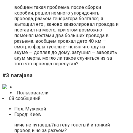
вобщем такая проблема. после сборки
коробки, решил немного упорядочить
провода, разьем генератора болтался, я
вытащил его , заново заизолировал провода и
поставил на место, при этом возможно
поменял местами два больших провода в
разьеме. вообщем проехал дето 40 км —
смотрю фары тусклые- понял что еду на
акуме — доплел до дому, загушил — заводить
акум мертв. могло ли такое случиться из-за
того что провода перепутал?
#3 narajana
Пользователи
68 сообщений
Пол: Мужской
Город: Киев
ниче не путаешь?на гену толстый и тонкий
провод и че за разъем?