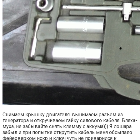
Снимаем крышку двигателя, вынимаем разъем из
генератора и откручиваем гайку силового кабеля. Бляха-
муха, не забывайте снять клемму с аккума))) Я лошара
забыл и при попытке открутить кабель меня обсыпало
фейерверком искр и ключ чуть не приварился к