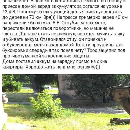
показывает. В общем покатавшись немного по городу и
приехав домой, заряд аккумулятора остался на уровне
12,4 В. Поэтому на следующий день я рискнул доехать
до деревни 70 км. Зря))) На трассе примерно через 40 км
напряжение было уже 8 В. Отрубился тахометр,
перестали включаться поворотники, но машина не
глохла. Дальше ехать не рискнул, не хотел мучить тачку
и убивать аккум. Отзвонился отцу, он приехал и
отбуксировал меня назад домой. Кстати проушины для
буксировки спереди я так понял нету? Трос зацепил под
противотуманкой за крепление защиты.
Дома поставил аккум на зарядку прямо из окна
квартиры. Хорошо жить не в многоэтажке)))