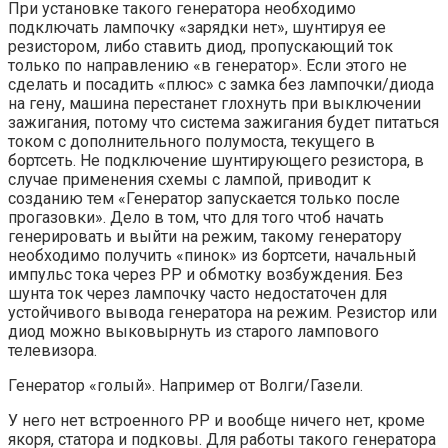
При установке такого генератора необходимо
подключать лампочку «зарядки нет», шунтируя ее
резистором, либо ставить диод, пропускающий ток
только по направлению «в генератор». Если этого не
сделать и посадить «плюс» с замка без лампочки/диода
на гену, машина перестанет глохнуть при выключении
зажигания, потому что система зажигания будет питаться
током с дополнительного полумоста, текущего в
бортсеть. Не подключение шунтирующего резистора, в
случае применения схемы с лампой, приводит к
созданию тем «Генератор запускается только после
прогазовки». Дело в том, что для того чтоб начать
генерировать и выйти на режим, такому генератору
необходимо получить «пинок» из бортсети, начальный
импульс тока через РР и обмотку возбуждения. Без
шунта ток через лампочку часто недостаточен для
устойчивого вывода генератора на режим. Резистор или
диод можно выковырнуть из старого лампового
телевизора.
Генератор «голый». Например от Волги/Газели.
У него нет встроенного РР и вообще ничего нет, кроме
якоря, статора и подковы. Для работы такого генератора