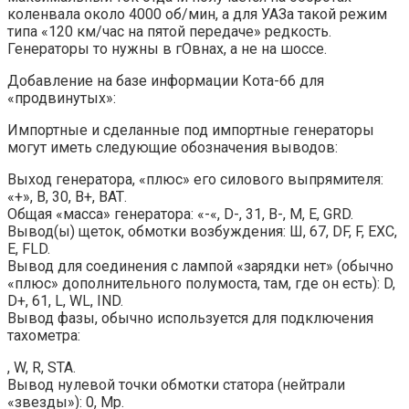
коленвала около 4000 об/мин, а для УАЗа такой режим
типа «120 км/час на пятой передаче» редкость.
Генераторы то нужны в гОвнах, а не на шоссе.
Добавление на базе информации Кота-66 для
«продвинутых»:
Импортные и сделанные под импортные генераторы
могут иметь следующие обозначения выводов:
Выход генератора, «плюс» его силового выпрямителя:
«+», В, 30, В+, ВАТ.
Общая «масса» генератора: «-«, D-, 31, В-, М, Е, GRD.
Вывод(ы) щеток, обмотки возбуждения: Ш, 67, DF, F, ЕХС,
Е, FLD.
Вывод для соединения с лампой «зарядки нет» (обычно
«плюс» дополнительного полумоста, там, где он есть): D,
D+, 61, L, WL, IND.
Вывод фазы, обычно используется для подключения
тахометра:
, W, R, STA.
Вывод нулевой точки обмотки статора (нейтрали
«звезды»): 0, Мр.