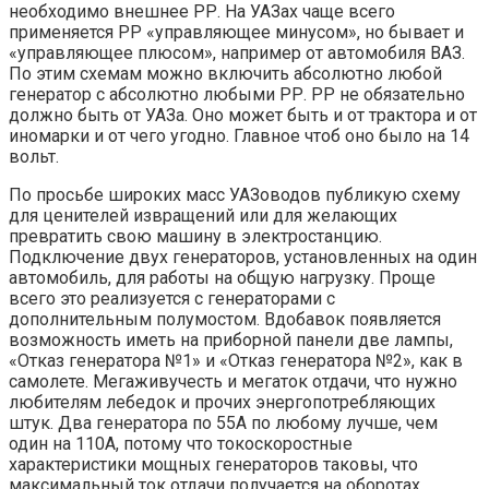
необходимо внешнее РР. На УАЗах чаще всего
применяется РР «управляющее минусом», но бывает и
«управляющее плюсом», например от автомобиля ВАЗ.
По этим схемам можно включить абсолютно любой
генератор с абсолютно любыми РР. РР не обязательно
должно быть от УАЗа. Оно может быть и от трактора и от
иномарки и от чего угодно. Главное чтоб оно было на 14
вольт.
По просьбе широких масс УАЗоводов публикую схему
для ценителей извращений или для желающих
превратить свою машину в электростанцию.
Подключение двух генераторов, установленных на один
автомобиль, для работы на общую нагрузку. Проще
всего это реализуется с генераторами с
дополнительным полумостом. Вдобавок появляется
возможность иметь на приборной панели две лампы,
«Отказ генератора №1» и «Отказ генератора №2», как в
самолете. Мегаживучесть и мегаток отдачи, что нужно
любителям лебедок и прочих энергопотребляющих
штук. Два генератора по 55А по любому лучше, чем
один на 110А, потому что токоскоростные
характеристики мощных генераторов таковы, что
максимальный ток отдачи получается на оборотах