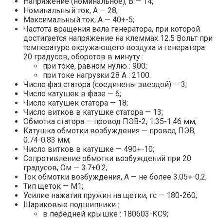
Напряжение (номинальное), В — 14;
Номинальный ток, А — 28;
Максимальный ток, А — 40+-5;
Частота вращения вала генератора, при которой
достигается напряжение на клеммах 12.5 Вольт при
температуре окружающего воздуха и генератора
20 градусов, оборотов в минуту :
при токе, равном нулю : 900;
при токе нагрузки 28 А : 2100.
Число фаз статора (соединены звездой) — 3;
Число катушек в фазе — 6;
Число катушек статора — 18;
Число витков в катушке статора — 13;
Обмотка статора — провод ПЭВ-2, 1.35-1.46 мм;
Катушка обмотки возбуждения — провод ПЭВ,
0.74-0.83 мм;
Число витков в катушке — 490+-10;
Сопротивление обмотки возбуждений при 20
градусов, Ом — 3.7+0.2;
Ток обмотки возбуждения, А — не более 3.05+-0,2;
Тип щеток — М1;
Усилие нажатия пружин на щетки, гс — 180-260;
Шариковые подшипники :
в передней крышке : 180603-КС9;