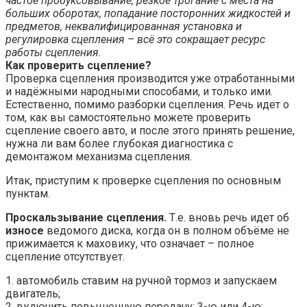
частое пробуксовывание, резкое трогание с места на
больших оборотах, попадание посторонних жидкостей и
предметов, неквалифицированная установка и
регулировка сцепления – всё это сокращает ресурс
работы сцепления.
Как проверить сцепление?
Проверка сцепления производится уже отработанными
и надёжными народными способами, и только ими.
Естественно, помимо разборки сцепления. Речь идет о
том, как вы самостоятельно можете проверить
сцепление своего авто, и после этого принять решение,
нужна ли вам более глубокая диагностика с
демонтажом механизма сцепления.
Итак, приступим к проверке сцепления по основным
пунктам.
Проскальзывание сцепления.
Т.е. вновь речь идет об
износе
ведомого диска, когда он в полном объёме не
прижимается к маховику, что означает – полное
сцепление отсутствует.
1. автомобиль ставим на ручной тормоз и запускаем
двигатель;
2. включить повышенную передачу: 3-ю или 4-ю;