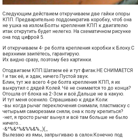
Следующим действием откручиваем две гайки опоры
КПП. Предварительно поддомкратив коробку, чтоб она
не ушка на излом.Болты крепления КПП к двигателю
итак открутить будет нелегко. На схематичном рисунке
она под цифрой 5.
И откручиваем 4- ре болта крепления коробки к Блоку.С
верхними заипётесь, гарантирую.
Их видно сразу, поэтому без картинки.
Отодвигаем КПП.Шатаем её и тут фигак.НЕ СНИМАЕТСЯ
! и так её, и эдак, ничего.Пустой звук.
Блин, тут же всего 4-ре болта крепления КПП, я их
выкрутил с дядей Колей. Чё не снимается то до конца?
Отошла от блока на 2-3см и всё.Дальше не в какую.
И тут меня осенило. Спрашиваю к дяди Коли:
-вы когда рычаг переключения снимали, пластмаску с
четырьмя саморезами сняли, она к полу крепиться?
-нет, я просто рычаг вынул и всё там больше не было
ничего…
-&^%&^%&%%&%_)(_
Вылезаю из ямы, запрыгиваю в салон.Конечно под