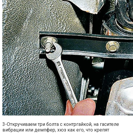
3-Откручиваем три болта с контргайкой, на гасителе
вибрации или демпфер, хюз как его, что крепят