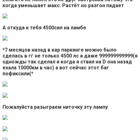
когда уменьшает макс. Растёт но разгон падает
А откуда к тебя 4500сил на ламбе
*7 месяцов назад в кар паркинге можно было
сделась в гг не только 4500 лс а даже 999999999999(я
одножды так сделал и когда я ствил на D она назад
ехала 10000км в час) а вот сейчас этот баг
пофиксили(*
Пожалуйста разыграем ниточку эту лампу