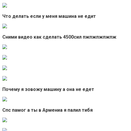
Что делать если у меня машина не едит
Сними видео как сделать 4500сил пжпжпжпжпж
Почему я зовожу машину а она не едет
Спс памог а ты в Армениа я палил тибя