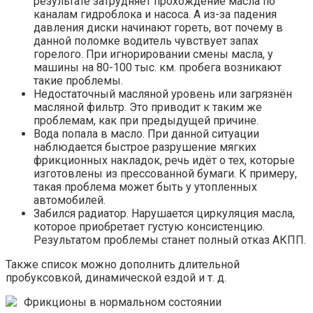
результате затрудняет прохождение масла по
каналам гидроблока и насоса. А из-за падения
давления диски начинают гореть, вот почему в
данной поломке водитель чувствует запах
горелого. При игнорировании смены масла, у
машины на 80-100 тыс. км. пробега возникают
такие проблемы.
Недостаточный масляной уровень или загрязнён
масляной фильтр. Это приводит к таким же
проблемам, как при предыдущей причине.
Вода попала в масло. При данной ситуации
наблюдается быстрое разрушение мягких
фрикционных накладок, речь идёт о тех, которые
изготовлены из прессованной бумаги. К примеру,
такая проблема может быть у утопленных
автомобилей.
Забился радиатор. Нарушается циркуляция масла,
которое приобретает густую консистенцию.
Результатом проблемы станет полный отказ АКПП.
Также список можно дополнить длительной
пробуксовкой, динамической ездой и т. д.
Фрикционы в нормальном состоянии