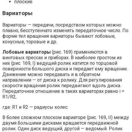
плоские
Вариаторы
Вариаторы — переда­чи, посредством которых можно
плавно, бесступенчато изменять передаточное число. По
форме тел вращения вариаторы бывают лобовые,
конусные, торовые и др.
Лобовые вариаторы
(рис. 169) применяются в
винтовых прессах и приборах. В наиболее простом из
них (рис. 169, I) ведущий ролик катится по торцовой
поверхности большо­го диска и передает ему вращение.
Движение можно передавать и в обрат­ном
направлении — от диска к ролику. Для регулирования
скорости враще­ния ролик передвигают вдоль диска.
Передаточное отношение в таких ва­риаторах равно i =
R1/R2,
где: R1 и R2 — радиусы колес.
В более сложном плоском вариаторе (рис. 169, II) между
дву­мя большими дисками вращается передвижной
ролик. Один диск веду­щий, другой — ведомый. Ролик