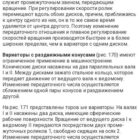
служит промежуточным звеном, переда­ющим
вращение. При регулировании скорости ролик
перемещают вдоль обоих дисков, причем, приближаясь
к центру одного из них, он в то же са­мое время
удаляется от центра другого. Поэтому изменение
передаточно­го отношения и плавное регулирование
скоростей вращения производит­ся быстрее и в более
широких пределах, чем в вариаторе с одним диском.
Вариаторы с раздвижными конусами
(рис. 170) имеют
огра­ниченное применение в машиностроении.
Конические диски насажены на два параллельных вала
I и II. Между дисками зажато стальное кольцо, ко­торое
передает движение от ведущего вала к ведомому.
Изменение переда­точного числа осуществляется
сближением одной пары конусов и раздвижением
другой.
На рис. 171 представлены торов ые вариаторы. На валах
I и II насажены два диска, имеющие сферические
рабочие поверхности. Враще­ние от ведущего диска I к
ведомому II передаются посредством двух проме­
жуточных роликов 1, свободно сидящих на осях 2.
Изменение передаточно­го числа осуществляется