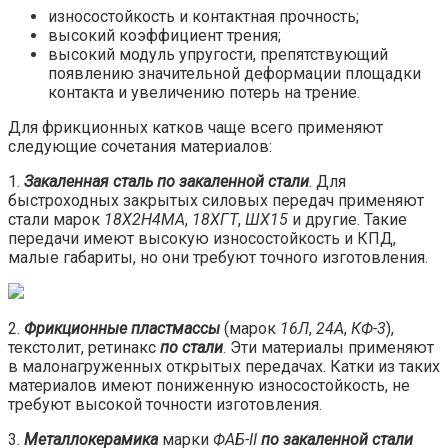
износостойкость и контактная прочность;
высокий коэффициент трения;
высокий модуль упругости, препятствующий
появлению значительной деформации площадки
контакта и увеличению потерь на трение.
Для фрикционных катков чаще всего применяют
следующие сочетания материалов:
1.
Закаленная сталь по закаленной стали
. Для
быстроходных закрытых силовых передач применяют
стали марок
18Х2Н4МА
,
18ХГТ
,
ШХ15
и другие. Такие
передачи имеют высокую износостойкость и КПД,
малые габариты, но они требуют точного изготовления.
2.
Фрикционные пластмассы
(марок
16Л
,
24А
,
КФ-3
),
текстолит, ретинакс
по стали
. Эти материалы применяют
в малонагруженных открытых передачах. Катки из таких
материалов имеют пониженную износостойкость, не
требуют высокой точности изготовления.
3.
Металлокерамика
марки
ФАБ-II
по закаленной стали