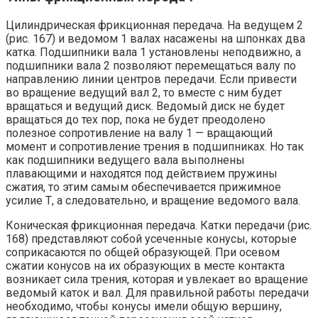
Цилиндрическая фрик­ционная передача. На ведущем 2
(рис. 167) и ведомом 1 валах на­сажены на шпонках два
катка. Подшипники вала 1 установлены непо­движно, а
подшипники вала 2 позволяют перемещаться валу по
направле­нию линии центров передачи. Если привести
во вращение ведущий вал 2, то вместе с ним будет
вращаться и ведущий диск. Ведомый диск не будет
вращаться до тех пор, пока не будет пре­одолено
полезное сопротивление на валу 1 — вращающий
момент и сопротивле­ние трения в подшипниках. Но так
как подшипники ведущего вала выполнены
плавающими и находятся под действием пружины
сжатия, то этим самым обеспе­чивается прижимное
усилие Т, а следо­вательно, и вращение ведомого вала.
Коническая фрикционная передача. Катки передачи (рис.
168) представляют собой усеченные конусы, которые
соприкасаются по общей образу­ющей. При осевом
сжатии конусов на их образующих в месте контакта
возникает сила трения, которая и увлекает во враще­ние
ведомый каток и вал. Для правильной работы передачи
необходимо, чтобы кону­сы имели общую вершину,