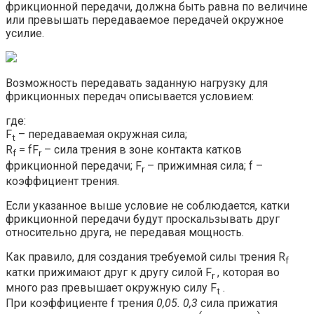
фрикционной передачи, должна быть равна по величине
или превышать передаваемое передачей окружное
усилие.
Возможность передавать заданную нагрузку для
фрикционных передач описывается условием:
где:
F
– передаваемая окружная сила;
t
R
= fF
– сила трения в зоне контакта катков
f
r
фрикционной передачи; F
– прижимная сила; f –
r
коэффициент трения.
Если указанное выше условие не соблюдается, катки
фрикционной передачи будут проскальзывать друг
относительно друга, не передавая мощность.
Как правило, для создания требуемой силы трения R
f
катки прижимают друг к другу силой F
, которая во
r
много раз превышает окружную силу F
.
t
При коэффициенте f трения
0,05. 0,3
сила прижатия