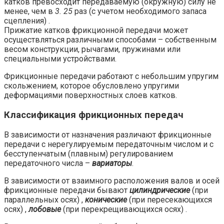
катков превосходит передаваемую (окружную) силу не
менее, чем в
3. 25
раз (с учетом необходимого запаса
сцепления) .
Прижатие катков фрикционной передачи может
осуществляться различными способами – собственным
весом конструкции, рычагами, пружинами или
специальными устройствами.
Фрикционные передачи работают с небольшим упругим
скольжением, которое обусловлено упругими
деформациями поверхностных слоев катков.
Классификация фрикционных передач
В зависимости от назначения различают фрикционные
передачи с нерегулируемым передаточным числом и с
бесступенчатым (плавным) регулированием
передаточного числа –
вариаторы
.
В зависимости от взаимного расположения валов и осей
фрикционные передачи бывают
цилиндрические
(при
параллельных осях) ,
конические
(при пересекающихся
осях) ,
лобовые
(при перекрещивающихся осях) .