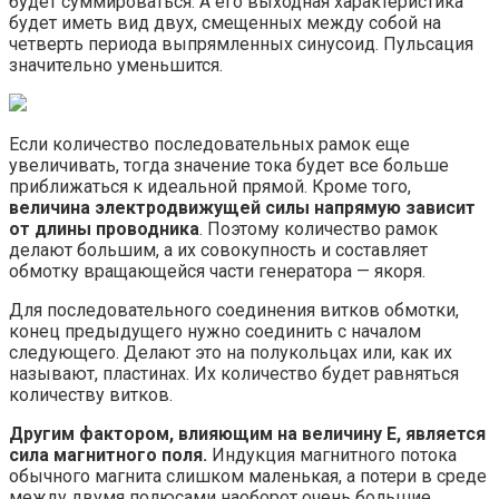
будет суммироваться. А его выходная характеристика
будет иметь вид двух, смещенных между собой на
четверть периода выпрямленных синусоид. Пульсация
значительно уменьшится.
Если количество последовательных рамок еще
увеличивать, тогда значение тока будет все больше
приближаться к идеальной прямой. Кроме того,
величина электродвижущей силы напрямую зависит
от длины проводника
. Поэтому количество рамок
делают большим, а их совокупность и составляет
обмотку вращающейся части генератора — якоря.
Для последовательного соединения витков обмотки,
конец предыдущего нужно соединить с началом
следующего. Делают это на полукольцах или, как их
называют, пластинах. Их количество будет равняться
количеству витков.
Другим фактором, влияющим на величину Е, является
сила магнитного поля.
Индукция магнитного потока
обычного магнита слишком маленькая, а потери в среде
между двумя полюсами наоборот очень большие.