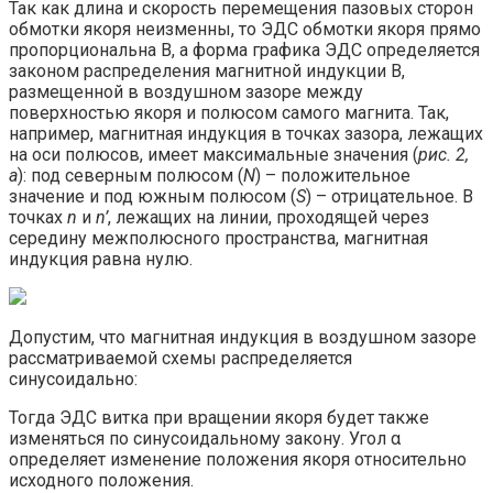
Так как длина и скорость перемещения пазовых сторон
обмотки якоря неизменны, то ЭДС обмотки якоря прямо
пропорциональна B, а форма графика ЭДС определяется
законом распределения магнитной индукции B,
размещенной в воздушном зазоре между
поверхностью якоря и полюсом самого магнита. Так,
например, магнитная индукция в точках зазора, лежащих
на оси полюсов, имеет максимальные значения (
рис. 2,
а
): под северным полюсом (
N
) – положительное
значение и под южным полюсом (
S
) – отрицательное. В
точках
n
и
n’
, лежащих на линии, проходящей через
середину межполюсного пространства, магнитная
индукция равна нулю.
Допустим, что магнитная индукция в воздушном зазоре
рассматриваемой схемы распределяется
синусоидально:
Тогда ЭДС витка при вращении якоря будет также
изменяться по синусоидальному закону. Угол α
определяет изменение положения якоря относительно
исходного положения.