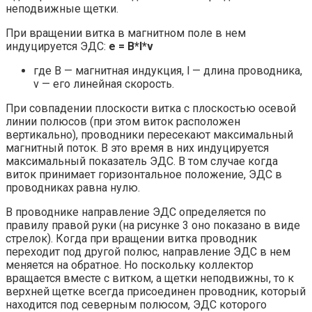
неподвижные щетки.
При вращении витка в магнитном поле в нем
индуцируется ЭДС:
e = B*l*v
где В — магнитная индукция, l — длина проводника,
v — его линейная скорость.
При совпадении плоскости витка с плоскостью осевой
линии полюсов (при этом виток расположен
вертикально), проводники пересекают максимальный
магнитный поток. В это время в них индуцируется
максимальный показатель ЭДС. В том случае когда
виток принимает горизонтальное положение, ЭДС в
проводниках равна нулю.
В проводнике направление ЭДС определяется по
правилу правой руки (на рисунке 3 оно показано в виде
стрелок). Когда при вращении витка проводник
переходит под другой полюс, направление ЭДС в нем
меняется на обратное. Но поскольку коллектор
вращается вместе с витком, а щетки неподвижны, то к
верхней щетке всегда присоединен проводник, который
находится под северным полюсом, ЭДС которого