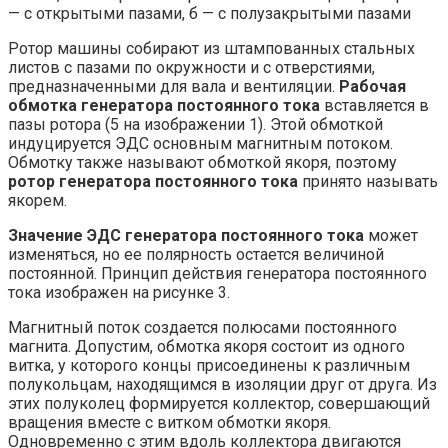
— с открытыми пазами, б — с полузакрытыми пазами
Ротор машины собирают из штампованных стальных
листов с пазами по окружности и с отверстиями,
предназначенными для вала и вентиляции.
Рабочая
обмотка генератора постоянного тока
вставляется в
пазы ротора (5 на изображении 1). Этой обмоткой
индуцируется ЭДС основным магнитным потоком.
Обмотку также называют обмоткой якоря, поэтому
ротор генератора постоянного тока
принято называть
якорем.
Значение ЭДС генератора постоянного тока
может
изменяться, но ее полярность остается величиной
постоянной. Принцип действия генератора постоянного
тока изображен на рисунке 3.
Магнитный поток создается полюсами постоянного
магнита. Допустим, обмотка якоря состоит из одного
витка, у которого концы присоединены к различным
полукольцам, находящимся в изоляции друг от друга. Из
этих полуколец формируется коллектор, совершающий
вращения вместе с витком обмотки якоря.
Одновременно с этим вдоль коллектора двигаются