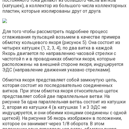
постоянного тока делают из большого числа витков
(катушек), а коллектор из большого числа коллекторных
пластин, которые изолированы друг от друга.
Для того чтобы рассмотреть подробнее процесс
сглаживания пульсаций возьмем в качестве примера
обмотку кольцевого якоря (рисунок 5). Она состоит из
четырех катушек (1, 2, 3, 4), по два витка в каждой.
Якорь двигается по направлению часовой стрелки с
частотой n и в проводниках обмотки якоря, которые
расположены на внешней стороне якоря, индуцируется
ЭДС (направление движения указано стрелками).
Обмотка якоря представляет собой замкнутую цепь,
которая состоит из последовательно соединенных
витков. При этом обмотка якоря относительно щеток
представляет собой две параллельные ветви. На
рисунке 5а одна параллельная ветвь состоит из катушки
2, вторая из катушки 4 (в катушках 1 и 3 ЭДС не
индуцируется, и они обеими концами соединены с одной
щеткой). На рисунке 5б якорь изображен в положении,
которое он занимает через 1/8 оборота. В этом