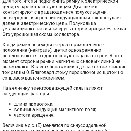
Для того, чтобы подключить рамку к электрической
цепи, ее крепят к полукольцам. Две щетки
контактируют с вращающимися полукольцами
поочередно, и через них индукционный ток поступает
далее в электрическую цепь. Полукольца
устанавливают на оси, вокруг которой вращается рамка.
Это упрощенная схема коллектора.
Когда рамка переходит через горизонтальное
положение (нейтраль), щетки одновременно
переключаются с одного полукольца на второе. В этот
момент стороны рамки магнитных силовых линий не
пересекают. В таком положении э.д.с. и, соответственно,
ток равны 0. Благодаря этому переключение щеток не
сопровождается искрением.
На величину электродвижущей силы влияют
следующие факторы:
длина проволоки;
величина индукции магнитного поля;
частота вращения.
Величина э.д.с. (Е) меняется по синусоидальной
траектории, с пиками при прохождении рамкой