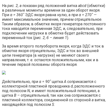
На
рис. 2, а
показан ряд положений витка
abcd
(обмотки)
в различные моменты времени за один оборот якоря.
При
α = 360˚
ЭДС якоря равна нулю, а при
α = 270˚
—
имеет максимальное значение, причем отрицательное.
Таким образом, в обмотке якоря генератора постоянного
тока наводится переменная ЭДС, и, следовательно, при
подключении нагрузки в обмотке будет действовать
переменный ток (
рис. 2, б – линия 1
).
За время второго полуоборота якоря, когда ЭДС и ток в
обмотке якоря отрицательны, ЭДС и ток во внешней
цепи генератора (в нагрузке) не меняют своего
направления, т. е. остаются положительными, как и в
течение первой половины оборота якоря.
Действительно, при
α = 90˚
щетка
А
соприкасается с
коллекторной пластиной проводника
d
, расположенного
под полюсом
N
, и имеет положительный потенциал, а
щетка
В
– отрицательный, так как она соприкасается с
пластиной коллектора, соединенной со стороной
a
витка,
находящейся под полюсом
S
.