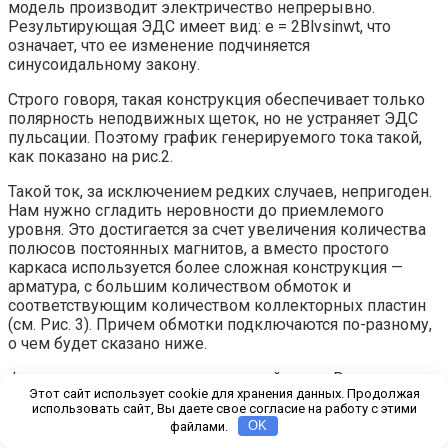
модель производит электричество непрерывно.
Результирующая ЭДС имеет вид: e = 2Blvsinwt, что
означает, что ее изменение подчиняется
синусоидальному закону.
Строго говоря, такая конструкция обеспечивает только
полярность неподвижных щеток, но не устраняет ЭДС
пульсации. Поэтому график генерируемого тока такой,
как показано на рис.2.
Такой ток, за исключением редких случаев, непригоден.
Нам нужно сгладить неровности до приемлемого
уровня. Это достигается за счет увеличения количества
полюсов постоянных магнитов, а вместо простого
каркаса используется более сложная конструкция —
арматура, с большим количеством обмоток и
соответствующим количеством коллекторных пластин
(см. Рис. 3). Причем обмотки подключаются по-разному,
о чем будет сказано ниже.
Фурнитура изготовлена ​​из листовой стали. В
Этот сайт использует cookie для хранения данных. Продолжая
сердечниках якоря имеются прорези, в которые
использовать сайт, Вы даете свое согласие на работу с этими
помещается несколько витков провода, образующих
файлами.
OK
рабочую обмотку ротора. Провода в пазах соединены