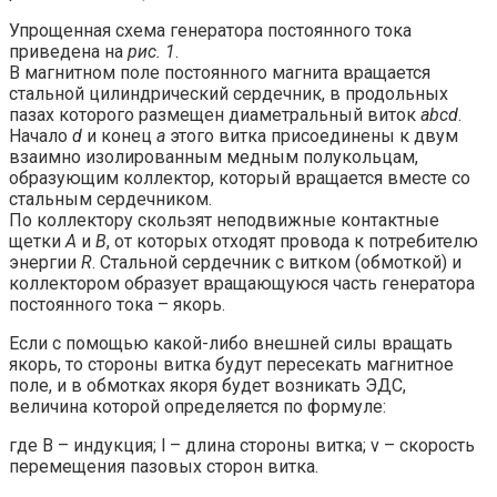
Упрощенная схема генератора постоянного тока
приведена на
рис. 1
.
В магнитном поле постоянного магнита вращается
стальной цилиндрический сердечник, в продольных
пазах которого размещен диаметральный виток
abcd
.
Начало
d
и конец
a
этого витка присоединены к двум
взаимно изолированным медным полукольцам,
образующим коллектор, который вращается вместе со
стальным сердечником.
По коллектору скользят неподвижные контактные
щетки
А
и
В
, от которых отходят провода к потребителю
энергии
R
. Стальной сердечник с витком (обмоткой) и
коллектором образует вращающуюся часть генератора
постоянного тока – якорь.
Если с помощью какой-либо внешней силы вращать
якорь, то стороны витка будут пересекать магнитное
поле, и в обмотках якоря будет возникать ЭДС,
величина которой определяется по формуле:
где B – индукция; l – длина стороны витка; v – скорость
перемещения пазовых сторон витка.