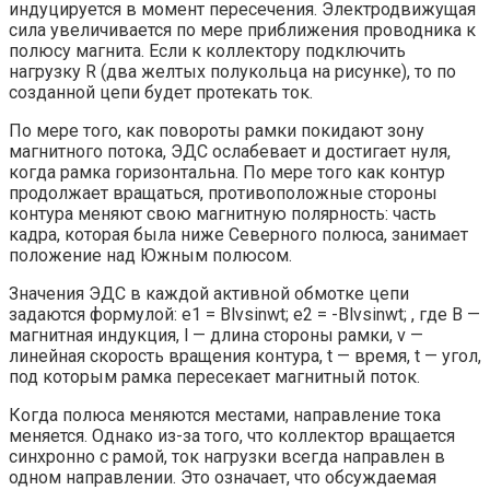
индуцируется в момент пересечения. Электродвижущая
сила увеличивается по мере приближения проводника к
полюсу магнита. Если к коллектору подключить
нагрузку R (два желтых полукольца на рисунке), то по
созданной цепи будет протекать ток.
По мере того, как повороты рамки покидают зону
магнитного потока, ЭДС ослабевает и достигает нуля,
когда рамка горизонтальна. По мере того как контур
продолжает вращаться, противоположные стороны
контура меняют свою магнитную полярность: часть
кадра, которая была ниже Северного полюса, занимает
положение над Южным полюсом.
Значения ЭДС в каждой активной обмотке цепи
задаются формулой: e1 = Blvsinwt; e2 = -Blvsinwt; , где B —
магнитная индукция, l — длина стороны рамки, v —
линейная скорость вращения контура, t — время, t — угол,
под которым рамка пересекает магнитный поток.
Когда полюса меняются местами, направление тока
меняется. Однако из-за того, что коллектор вращается
синхронно с рамой, ток нагрузки всегда направлен в
одном направлении. Это означает, что обсуждаемая