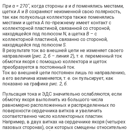
При
α = 270˚
, когда стороны
a
и
d
поменялись местами,
щетки
А
и
В
сохраняют неизменной свою полярность,
так как полукольца коллектора также поменялись
местами и щетка
А
по-прежнему имеет контакт с
коллекторной пластиной, связанной со стороной,
находящейся под полюсом
N
, а щетка
В
– с
коллекторной пластиной, связанно со стороной,
находящейся под полюсом
S
.
В результате ток во внешней цепи не изменяет своего
направления (
рис. 2, б – линия 2
), т. е. переменный ток
обмотки якоря с помощью коллектора и щеток
преобразуется в постоянный ток.
Ток во внешней цепи постоянен лишь по направлению,
а его величина изменяется, т. е. он пульсирует, как
показано на графике
рис. 2, б
.
Пульсация тока и ЭДС значительно ослабляются, если
обмотку якоря выполнить из большого числа
равномерно расположенных и распределенных по
поверхности сердечника витков и увеличить
соответственно число коллекторных пластин.
Например, в двух витках на сердечнике якоря (четырех
пазовых сторонах), оси которых смещены относительно