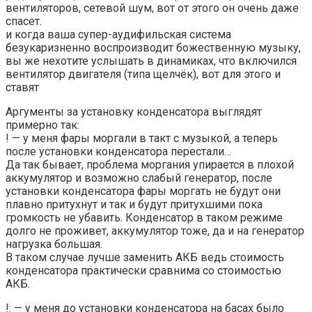
вентиляторов, сетевой шум, вот от этого он очень даже
спасет.
и когда ваша супер-аудифильская система
безукаризненно воспроизводит божественную музыку,
вы же нехотите услышать в динамиках, что включился
вентилятор двигателя (типа щелчёк), вот для этого и
ставят
Аргументы за установку конденсатора выглядят
примерно так:
! — у меня фары моргали в такт с музыкой, а теперь
после установки конденсатора перестали…
Да так бывает, проблема моргания упирается в плохой
аккумулятор и возможно слабый генератор, после
установки конденсатора фары моргать не будут они
плавно притухнут и так и будут притухшими пока
громкость не убавить. Конденсатор в таком режиме
долго не проживет, аккумулятор тоже, да и на генератор
нагрузка большая.
В таком случае лучше заменить АКБ ведь стоимость
конденсатора практически сравнима со стоимостью
АКБ.
!: — у меня до установки конденсатора на басах было