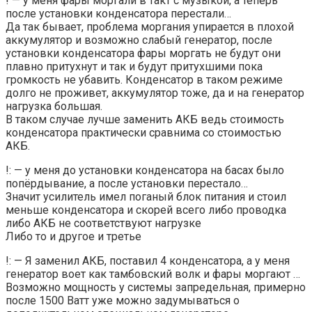
! — у меня фары моргали в такт с музыкой, а теперь
после установки конденсатора перестали…
Да так бывает, проблема моргания упирается в плохой
аккумулятор и возможно слабый генератор, после
установки конденсатора фары моргать не будут они
плавно притухнут и так и будут притухшими пока
громкость не убавить. Конденсатор в таком режиме
долго не проживет, аккумулятор тоже, да и на генератор
нагрузка большая.
В таком случае лучше заменить АКБ ведь стоимость
конденсатора практически сравнима со стоимостью
АКБ.
!: — у меня до установки конденсатора на басах было
попёрдывание, а после установки перестало…
Значит усилитель имел поганый блок питания и стоил
меньше конденсатора и скорей всего либо проводка
либо АКБ не соответствуют нагрузке
Либо то и другое и третье
!: — Я заменил АКБ, поставил 4 конденсатора, а у меня
генератор воет как тамбовский волк и фары моргают …
Возможно мощность у системы запредельная, примерно
после 1500 Ватт уже можно задумываться о