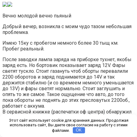
Вечно молодой вечно пьяный
Добрый вечер, возникла с моим чудо тазом небольшая
проблемка.
Имею 15ку с пробегом немного более 30 тыщ км.
Пробег реальный.
После заводки лампа заряда на приборке тухнет, якобы
заряд есть. Но бортовик показывает заряд 12V. Фары
светят тускло. Стоит газануть чтоб оборты перевалили
2200 оборотов и заряд поднимается до 14V и так
держится стабилно (и со времеем немного уменьшается
до 13V) и фары светят нормально. Стоит заглушить и
опять то же самое. Такое ощущение что авто, до того
пока обороты не поднять до этих пресловутых 2200об.,
работает с аккума.
В сервисной книжке (распечатки оф центра) обнаружил
что прежний владелец обращался с проблемой разряда
Этот сайт использует cookie для хранения данных. Продолжая
аккума по гарантии, и там рекомендация стоит
использовать сайт, Вы даете свое согласие на работу с этими
проверить плотность и зарядить.
файлами.
OK
Ремень не свистит натянут нормально.