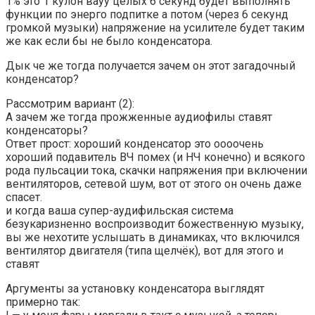
1% это 1 кулон вауу целых 6 секунд будет выполнять
функции по энерго подпитке а потом (через 6 секунд
громкой музыки) напряжение на усилителе будет таким
же как если бы не было конденсатора.
Дык че же тогда получается зачем он этот загадочный
конденсатор?
Рассмотрим вариант (2):
А зачем же тогда прожженные аудиофилы ставят
конденсаторы?
Ответ прост: хороший конденсатор это оооочень
хороший подавитель ВЧ помех (и НЧ конечно) и всякого
рода пульсации тока, скачки напряжения при включении
вентиляторов, сетевой шум, вот от этого он очень даже
спасет.
и когда ваша супер-аудифильская система
безукаризненно воспроизводит божественную музыку,
вы же нехотите услышать в динамиках, что включился
вентилятор двигателя (типа щелчёк), вот для этого и
ставят
Аргументы за установку конденсатора выглядят
примерно так: