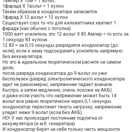
1ампер X 1ом = 1 вольт,
1фарада X 1вольт = 1 кулон.
Таким образом в конденсаторе запасается
1фарад Х 12 вольт = 12 кулон
Существует слух то что для киловаттника хватает 1
фарада (как обычно с потолка)
1000 ватт усилитель это 12 вольт Х 83 Ампер = то есть за
1 секунду 83 кулона
12 83 = за 0,15 секунды разрядится конденсатор (до
ноля), если к нему подсоединить усилитель напрямую
без аккумулятора.
Но это в идеальном теоретическом расчете на самом
деле,
после разряда конденсатора до 9 вольт он уже
бесполезен (разряд электролитического конденсатора
идет не равномерно, напряжение падает вначале
быстро, а затем медленно, очень похоже на АКБ)
и даже если учесть что напряжение может быть 14
вольт все равно теоретически через 0,1 секунды
конденсатор перестанет тянуть нагрузку, напряжение
упадет ниже 9 вольт (если без АКБ)
НО! У нас происходит постоянная подпитка от
аккумулятора (и м.б. генератора)
И конденсатор берет на себя только часть мощности