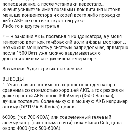
попёрдывание, а после установки перестало…
Значит усилитель имел поганый блок питания и стоил
меньше конденсатора и скорей всего либо проводка
либо АКБ не соответствуют нагрузке
Либо то и другое и третье
!: — Я заменил АКБ, поставил 4 конденсатора, а у меня
генератор воет как тамбовский волк и фары моргают …
Возможно мощность у системы запредельная, примерно
после 1500 Ватт уже можно задумываться о
дополнительном специальном генераторе
Возможно будет критика, но все же…
ВЫВОДЫ
1. Учитывая что стоимость хорошего конденсатора
сравнима со стоимостью хорошей АКБ, а ток разрядки
даже простой АКБ около 300Ампер (3600 Ваттчас),
лучше поставить более емкую и мощную АКБ например
оптиму (OPTIMA Batteries) ценою
6000р. (ток 700-900А) или современный гелевый
аккумулятор (как оптима почти) типа «Титан Gel», цена
около 4000 (ток 500-600А).