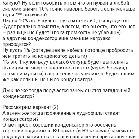
Какую? Ну если говорить о том что он нужен в любой
системе значит 10% точно наверно берет, а если меньше
тады *** он нужен?
Ладно 10% это 8 кулон… ну с натяжкой 0,5 секунды он
будет реально помогать, а потом, что он есть, что его нет
— разницы не будет! (пока громкость не убавишь)
а вдруг на конденсатор еще меньше нагрузка
приходится?
Ну пусть 1% (хотя дешевле кабель потолще пробросить
чем тратить на конденсатор деньги)
1% это 1 кулон вауу целых 6 секунд будет выполнять
функции по энерго подпитке а потом (через 6 секунд
громкой музыки) напряжение на усилителе будет таким
же как если бы не было конденсатора.
Дык че же тогда получается зачем он этот загадочный
конденсатор?
Рассмотрим вариант (2):
А зачем же тогда прожженные аудиофилы ставят
конденсаторы?
Ответ прост: хороший конденсатор это оооочень
хороший подавитель ВЧ помех (и НЧ конечно) и всякого
рода пульсации тока, скачки напряжения при включении