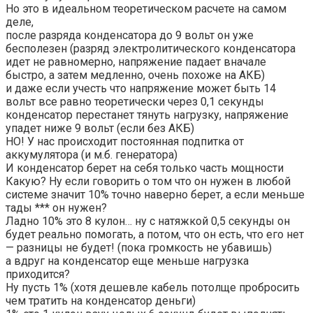
Но это в идеальном теоретическом расчете на самом
деле,
после разряда конденсатора до 9 вольт он уже
бесполезен (разряд электролитического конденсатора
идет не равномерно, напряжение падает вначале
быстро, а затем медленно, очень похоже на АКБ)
и даже если учесть что напряжение может быть 14
вольт все равно теоретически через 0,1 секунды
конденсатор перестанет тянуть нагрузку, напряжение
упадет ниже 9 вольт (если без АКБ)
НО! У нас происходит постоянная подпитка от
аккумулятора (и м.б. генератора)
И конденсатор берет на себя только часть мощности
Какую? Ну если говорить о том что он нужен в любой
системе значит 10% точно наверно берет, а если меньше
тады *** он нужен?
Ладно 10% это 8 кулон… ну с натяжкой 0,5 секунды он
будет реально помогать, а потом, что он есть, что его нет
— разницы не будет! (пока громкость не убавишь)
а вдруг на конденсатор еще меньше нагрузка
приходится?
Ну пусть 1% (хотя дешевле кабель потолще пробросить
чем тратить на конденсатор деньги)