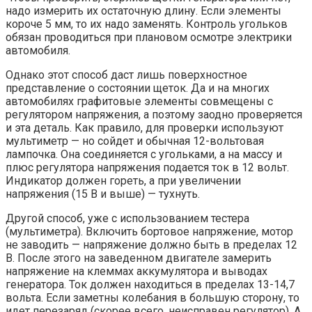
надо измерить их остаточную длину. Если элементы
короче 5 мм, то их надо заменять. Контроль угольков
обязан проводиться при плановом осмотре электрики
автомобиля.
Однако этот способ даст лишь поверхностное
представление о состоянии щеток. Да и на многих
автомобилях графитовые элементы совмещены с
регулятором напряжения, а поэтому заодно проверяется
и эта деталь. Как правило, для проверки используют
мультиметр — но сойдет и обычная 12-вольтовая
лампочка. Она соединяется с угольками, а на массу и
плюс регулятора напряжения подается ток в 12 вольт.
Индикатор должен гореть, а при увеличении
напряжения (15 В и выше) — тухнуть.
Другой способ, уже с использованием тестера
(мультиметра). Включить бортовое напряжение, мотор
не заводить — напряжение должно быть в пределах 12
В. После этого на заведенном двигателе замерить
напряжение на клеммах аккумулятора и выводах
генератора. Ток должен находиться в пределах 13-14,7
вольта. Если заметны колебания в большую сторону, то
идет перезаряд (скорее всего, неисправен регулятор). А