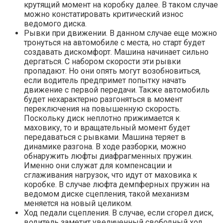
крутящий момент на коробку далее. В таком случае
можно констатировать критический износ
ведомого диска.
Рывки при движении. В данном случае еще можно
тронуться на автомобиле с места, но старт будет
создавать дискомфорт. Машина начинает сильно
дергаться. С набором скорости эти рывки
пропадают. Но они опять могут возобновиться,
если водитель предпримет попытку начать
движение с первой передачи. Также автомобиль
будет нехарактерно разгоняться в момент
переключения на повышенную скорость.
Поскольку диск неплотно прижимается к
маховику, то и вращательный момент будет
передаваться с рывками. Машина теряет в
динамике разгона. В ходе разборки, можно
обнаружить люфты диафрагменных пружин.
Именно они служат для компенсации и
сглаживания нагрузок, что идут от маховика к
коробке. В случае люфта демпферных пружин на
ведомом диске сцепления, такой механизм
меняется на новый целиком.
Ход педали сцепления. В случае, если сгорел диск,
водитель заметит увеличенный свободный ход