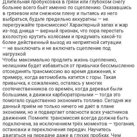
Длительная пробуксовка в грязи или глубоком снегу
больнее всего бьёт именно по сцеплению. Оказавшись
в грязевом или снежном плену и пытаясь из него
выбраться, будьте предельно аккуратны — не
перегружайте трансмиссию! Характерный запах и жар
из-под днища — верный признак, что пора перестать
вхолостую крутить колёсами и придумать какой-то
более действенный выход из неприятной ситуации.
— не выключать и не включать сцепление под
нагрузкой
Чтобы максимально продлить жизнь сцеплению,
нелишним будет избавиться от привычки бессмысленно
отсоединять трансмиссию во время движения, к
примеру, когда автомобиль катится с горы. Такая
привычка, к сожалению, осталась у многих
соотечественников со времён, когда деревья были
большими, а движки карбюраторными — тогда это
помогало существенно экономить топливо. Сегодня же
данный приём не только ничего не даёт в плане
экономии, но и подвергает опасности всех участников
движения. Помните: трансмиссия всегда должна быть
подключена, за исключением трёх моментов — трогания,
остановки и переключения передач. Научитесь
двигаться на передаче даже в глухих пробках. Чем