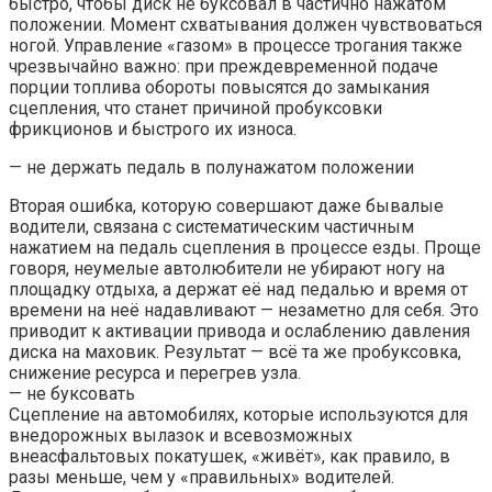
быстро, чтобы диск не буксовал в частично нажатом
положении. Момент схватывания должен чувствоваться
ногой. Управление «газом» в процессе трогания также
чрезвычайно важно: при преждевременной подаче
порции топлива обороты повысятся до замыкания
сцепления, что станет причиной пробуксовки
фрикционов и быстрого их износа.
— не держать педаль в полунажатом положении
Вторая ошибка, которую совершают даже бывалые
водители, связана с систематическим частичным
нажатием на педаль сцепления в процессе езды. Проще
говоря, неумелые автолюбители не убирают ногу на
площадку отдыха, а держат её над педалью и время от
времени на неё надавливают — незаметно для себя. Это
приводит к активации привода и ослаблению давления
диска на маховик. Результат — всё та же пробуксовка,
снижение ресурса и перегрев узла.
— не буксовать
Сцепление на автомобилях, которые используются для
внедорожных вылазок и всевозможных
внеасфальтовых покатушек, «живёт», как правило, в
разы меньше, чем у «правильных» водителей.