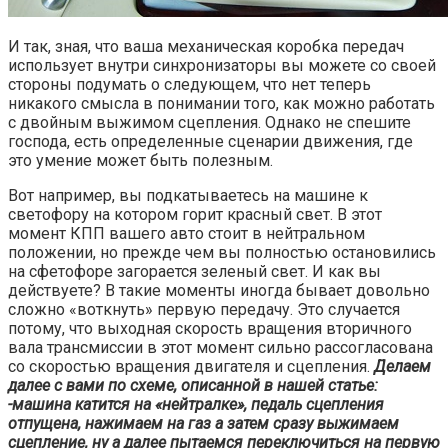
И так, зная, что ваша механическая коробка передач
использует внутри синхронизаторы вы можете со своей
стороны подумать о следующем, что нет теперь
никакого смысла в понимании того, как можно работать
с двойным выжимом сцепления. Однако не спешите
господа, есть определенные сценарии движения, где
это умение может быть полезным.
Вот например, вы подкатываетесь на машине к
светофору на котором горит красный свет. В этот
момент КПП вашего авто стоит в нейтральном
положении, но прежде чем вы полностью остановились
на сфетофоре загорается зеленый свет. И как вы
действуете? В такие моменты иногда бывает довольно
сложно «воткнуть» первую передачу. Это случается
потому, что выходная скорость вращения вторичного
вала трансмиссии в этот момент сильно рассогласована
со скоростью вращения двигателя и сцепления.
Делаем
далее с вами по схеме, описанной в нашей статье:
-машина катится на «нейтралке», педаль сцепления
отпущена, нажимаем на газ а затем сразу выжимаем
сцепление, ну а далее пытаемся переключиться на первую