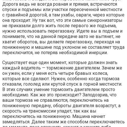
Дорога ведь не всегда ровная и прямая, встречаются
спуски и подъемы или участки пересеченной местности
с гравийной дорогой, а там ухабы, овраги, через которые
она проходит. Ну так вот, что эти самые синхронизаторы
не приказали долго жить после первого же подъема,
нужно использовать перегазовку. Идете вы в подъем и
понимаете, что на данной передаче авто не вытянет, не
хватит оборотов, вы делаете перегазовку, переходя на
пониженную и машине под уклоном не составляет труда
переключится, не потеряв необходимой инерции.
Существует еще один момент, которые должен знать
каждый водитель — торможение двигателем. Зачем же
он ужен, если у меня есть четыре бравых колеса,
которые все сделают. Нужен, особенно когда тормоза
отказали, гололед или крутой спуск в горной местности.
В этих случаях умение тормозить двигателем просто
необходимо. Как же это происходит? Заподозрив, что
ваши тормоза не справляются, переключитесь на
пониженную передачу, обороты двигателя возрастут, а
скорость на трансмиссии упадет, так как вы
переключитесь на пониженную. Машина начнет
замедляться. Далее таким же способом переключаетесь