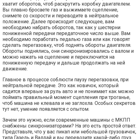
хватит оборотов, чтоб раскрутить коробку двигателем.
Вы плавно бросаете газ и выжимаете сцепление,
снимете со скорости и переводите в нейтральное
положение. Далее происходит следующее, вам
необходимо набрать оборотов, так как у шестерни
пониженной передачи передаточное число выше. Вам
необходимо поработать педалью газа или как говорят
сделать перегазовку, чтоб поднять обороты двигателя.
Обороты поднялись, они синхронизировались с валом и
можно нажать на сцепление и переключится на
пониженную передачу и дальше продолжать на ней
движение.
Главное в процессе соблюсти паузу перегазовки, при
нейтральной передаче. Это как новичок, который
садится впервые за руль авто и не понимает как можно
поймать правильный момент сцепления при троганье,
чтоб машина не клевала и не заглохла. Особых секретов
тут нет, умение появляется с опытом.
Зачем это нужно, если современные машины с МКПП
снабжены синхронизаторами? На это есть простой ответ.
Представьте, что у вас пикап или небольшой грузовичок,
типа Газель и Валдай и вы перевозите какой-либо груз.