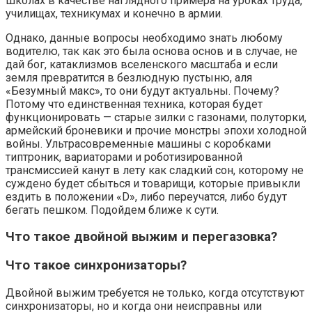
школах в качестве наглядного примера на уроках труда,
училищах, техникумах и конечно в армии.
Однако, данные вопросы необходимо знать любому
водителю, так как это была основа основ и в случае, не
дай бог, катаклизмов вселенского масштаба и если
земля превратится в безлюдную пустыню, аля
«Безумный макс», то они будут актуальны. Почему?
Потому что единственная техника, которая будет
функционировать — старые зилки с газонами, полуторки,
армейский броневики и прочие монстры эпохи холодной
войны. Ультрасовременные машины с коробками
типтроник, вариаторами и роботизированной
трансмиссией канут в лету как сладкий сон, которому не
суждено будет сбыться и товарищи, которые привыкли
ездить в положении «D», либо переучатся, либо будут
бегать пешком. Подойдем ближе к сути.
Что такое двойной выжим и перегазовка?
Что такое синхронизаторы?
Двойной выжим требуется не только, когда отсутствуют
синхронизаторы, но и когда они неисправны или