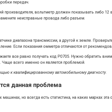
робки передач.
й производителя, вольтметр должен показывать либо 12 во
замените неисправные провода либо разъем.
тчике диапазона трансмиссии, а другой к земле. Проверьт
вление. Если показания омметра отличаются от рекомендов
жаете все равно получать код P0705. Нужно обратить вним
. Чаще всего именно он является проблемой.
омощью к квалифицированному автомобильному диагносту.
ется данная проблема
ашинах, но всегда есть статистика, на каких марках эта о