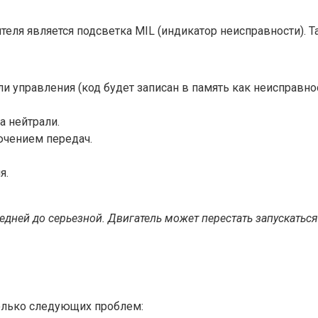
я является подсветка MIL (индикатор неисправности). Так
ли управления (код будет записан в память как неисправнос
а нейтрали.
чением передач.
я.
редней до серьезной. Двигатель может перестать запускать
колько следующих проблем: