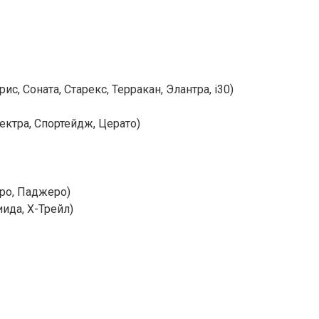
ис, Соната, Старекс, Терракан, Элантра, i30)
пектра, Спортейдж, Церато)
еро, Паджеро)
иида, Х-Трейл)