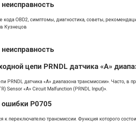
 неисправность
е кода OBD2, симптомы, диагностика, советы, рекомендаци
в Кузнецов
 неисправность
ходной цепи PRNDL датчика «A» диапа
пи PRNDL датчика «A» диапазона трансмиссии». Часто, в п
 Sensor «A» Circuit Malfunction (PRNDL Input)».
а ошибки P0705
ся к переключателю трансмиссии. Функция которого состо