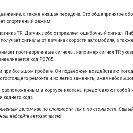
движение, а также низшая передача. Это общепринятое обо
чает спортивный режим.
атчика TR. Датчик либо отправляет ошибочный сигнал. Либ
лучает сигналы от датчика скорости автомобиля, а также 
имает противоречивые сигналы, например сигнал TR указыв
анавливается код P0705.
 и при большом пробеге. Он подвержен воздействию погодн
рогостоящего ремонта и их легко заменить, имея небольшо
 расположенным в корпусе клапана, представляют собой 
 заднего хода.
ерьезным делом как по сложности, так и по стоимости. Самый
ном вебсайте автозапчастей.