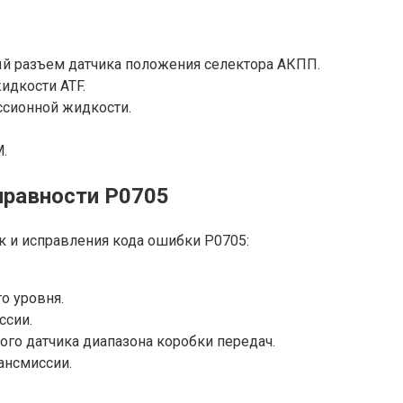
.
й разъем датчика положения селектора АКПП.
идкости ATF.
ссионной жидкости.
.
правности P0705
 и исправления кода ошибки P0705:
о уровня.
ссии.
ого датчика диапазона коробки передач.
ансмиссии.