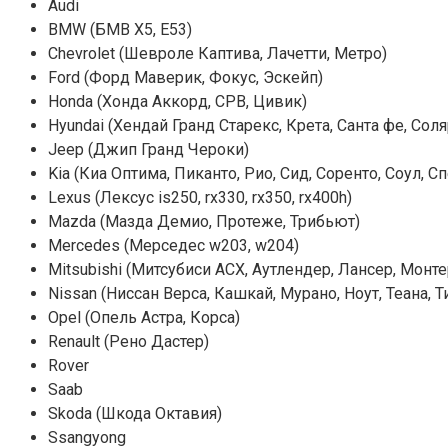
Audi
BMW (БМВ Х5, E53)
Chevrolet (Шевроле Каптива, Лачетти, Метро)
Ford (Форд Маверик, Фокус, Эскейп)
Honda (Хонда Аккорд, СРВ, Цивик)
Hyundai (Хендай Гранд Старекс, Крета, Санта фе, Соляр
Jeep (Джип Гранд Чероки)
Kia (Киа Оптима, Пиканто, Рио, Сид, Соренто, Соул, С
Lexus (Лексус is250, rx330, rx350, rx400h)
Mazda (Мазда Демио, Протеже, Трибьют)
Mercedes (Мерседес w203, w204)
Mitsubishi (Митсубиси АСХ, Аутлендер, Лансер, Монт
Nissan (Ниссан Верса, Кашкай, Мурано, Ноут, Теана, Т
Opel (Опель Астра, Корса)
Renault (Рено Дастер)
Rover
Saab
Skoda (Шкода Октавия)
Ssangyong