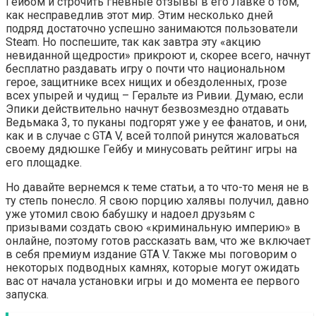
Гейбом и строчить гневные отзывы в его Лавке о том,
как несправедлив этот мир. Этим несколько дней
подряд достаточно успешно занимаются пользователи
Steam. Но поспешите, так как завтра эту «акцию
невиданной щедрости» прикроют и, скорее всего, начнут
бесплатно раздавать игру о почти что национальном
герое, защитнике всех нищих и обездоленных, грозе
всех упырей и чудищ – Геральте из Ривии. Думаю, если
Эпики действительно начнут безвозмездно отдавать
Ведьмака 3, то пуканы подгорят уже у ее фанатов, и они,
как и в случае с GTA V, всей толпой ринутся жаловаться
своему дядюшке Гейбу и минусовать рейтинг игры на
его площадке.
Но давайте вернемся к теме статьи, а то что-то меня не в
ту степь понесло. Я свою порцию халявы получил, давно
уже утомил свою бабушку и надоел друзьям с
призывами создать свою «криминальную империю» в
онлайне, поэтому готов рассказать вам, что же включает
в себя премиум издание GTA V. Также мы поговорим о
некоторых подводных камнях, которые могут ожидать
вас от начала установки игры и до момента ее первого
запуска.