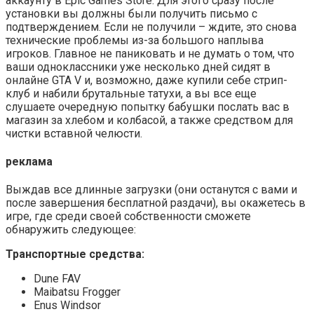
аккаунту в Epic Games Store. Для этого сразу после
установки вы должны были получить письмо с
подтверждением. Если не получили – ждите, это снова
технические проблемы из-за большого наплыва
игроков. Главное не паниковать и не думать о том, что
ваши одноклассники уже несколько дней сидят в
онлайне GTA V и, возможно, даже купили себе стрип-
клуб и набили брутальные татухи, а вы все еще
слушаете очередную попытку бабушки послать вас в
магазин за хлебом и колбасой, а также средством для
чистки вставной челюсти.
реклама
Выждав все длинные загрузки (они останутся с вами и
после завершения бесплатной раздачи), вы окажетесь в
игре, где среди своей собственности сможете
обнаружить следующее:
Транспортные средства:
Dune FAV
Maibatsu Frogger
Enus Windsor