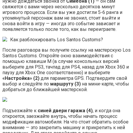
нужно дождаться звонка от
Симеона (1)
— он сам
свяжется с вами через несколько десятков минут
игрового процесса. Если вы уже достигли 5-6 ранга и
упомянутый персонаж вам не звонил, стоит выйти и
снова войти в игру — иногда это событие зависает и
появляется только после того, как вы переиграете.
Как разблокировать Los Santos Customs?
После разговора вы получите ссылку на мастерскую Los
Santos Customs. Откройте окно взаимодействия с
помощью клавиши M (в случае консольных версий
выберите для PS3, тачпад для PS4, назад для Xbox 360 и
паузу для Xbox One соответственно) и выберите
«Настройка» (2)
для параметра GPS. Подтвердите свой
выбор и следуйте по
маршруту (3)
на мини-карте, чтобы
добраться до ближайшей мастерской.
Подъезжайте к
синей двери гаража (4)
, и когда она
откроется, заезжайте внутрь, чтобы начать процесс
модификации автомобиля. На что стоит обратить особое
внимание — это закрепить машину и прикрепить к ней