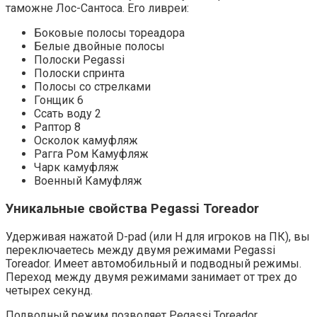
таможне Лос-Сантоса. Его ливреи:
Боковые полосы тореадора
Белые двойные полосы
Полоски Pegassi
Полоски спринта
Полосы со стрелками
Гонщик 6
Ссать воду 2
Раптор 8
Осколок камуфляж
Рагга Ром Камуфляж
Чарк камуфляж
Военный Камуфляж
Уникальные свойства Pegassi Toreador
Удерживая нажатой D-pad (или H для игроков на ПК), вы
переключаетесь между двумя режимами Pegassi
Toreador. Имеет автомобильный и подводный режимы.
Переход между двумя режимами занимает от трех до
четырех секунд.
Подводный режим позволяет Pegassi Toreador