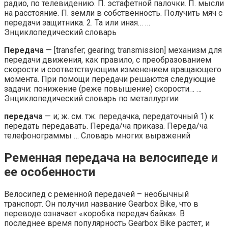
радио, по телевидению. П. эстафетной палочки. П. мысли
на расстояние. П. земли в собственность. Получить мяч с
передачи защитника. 2. Та или иная… …
Энциклопедический словарь
Передача
— [transfer; gearing; transmission] механизм для
передачи движения, как правило, с преобразованием
скорости и соответствующим изменением вращающего
момента. При помощи передачи решаются следующие
задачи: понижение (реже повышение) скорости… …
Энциклопедический словарь по металлургии
передача
— и; ж. см. тж. передачка, передаточный 1) к
передать передавать. Переда/ча приказа. Переда/ча
телефонограммы … Словарь многих выражений
Ременная передача на велосипеде и
ее особенности
Велосипед с ременной передачей – необычный
транспорт. Он получил название Gearbox Bike, что в
переводе означает «коробка передач байка». В
последнее время популярность Gearbox Bike растет, и