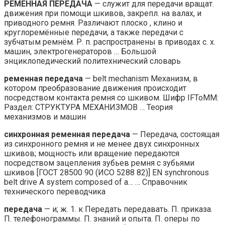
РЕМЕННАЯ ПЕРЕДАЧА
— служит для передачи вращат.
движения при помощи шкивов, закрепл. на валах, и
приводного ремня. Различают плоско , клино и
круглоремённые передачи, а также передачи с
зубчатым ремнём. Р. п. распространены в приводах с. х.
машин, электрогенераторов … Большой
энциклопедический политехнический словарь
ременная передача
— belt mechanism Механизм, в
котором преобразование движения происходит
посредством контакта ремня со шкивом. Шифр IFToMM:
Раздел: СТРУКТУРА МЕХАНИЗМОВ … Теория
механизмов и машин
синхронная ременная передача
— Передача, состоящая
из синхронного ремня и не менее двух синхронных
шкивов; мощность или вращение передаются
посредством зацепления зубьев ремня с зубьями
шкивов [ГОСТ 28500 90 (ИСО 5288 82)] EN synchronous
belt drive A system composed of a… … Справочник
технического переводчика
передача
— и; ж. 1. к Передать передавать. П. приказа.
П. телефонограммы. П. знаний и опыта. П. оперы по