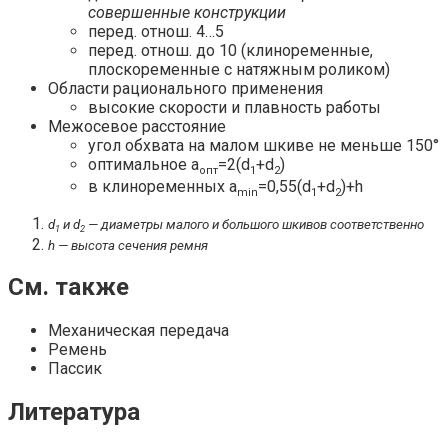
совершенные конструкции
перед. отнош. 4…5
перед. отнош. до 10 (клиноременные,
плоскоременные с натяжным роликом)
Области рационального применения
высокие скорости и плавность работы
Межосевое расстояние
угол обхвата на малом шкиве не меньше 150°
оптимальное a
=2(d
+d
)
опт
1
2
в клиноременных a
=0,55(d
+d
)+h
min
1
2
d
и d
— диаметры малого и большого шкивов соответственно
1
2
h — высота сечения ремня
Cм. также
Механическая передача
Ремень
Пассик
Литература