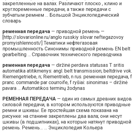
закрепленные на валах. Различают плоско , клино и
круглоременные передачи, а также передачи с
зубчатым ремнем … Большой Энциклопедический
словарь
ременная передача
— приводной ремень —
[http://slovarionline.ru/anglo russkiy slovar neftegazovoy
promyishlennosti/] Тематики нефтегазовая
промышленность Синонимы приводной ремень EN belt
gearbelting … Справочник технического переводчика
ременная передача
— diržinė perdava statusas T sritis
automatika atitikmenys: angl. belt transmission; beltdrive vok.
Riemengetriebe, n; Riementrieb, n rus. ременная передача, f
pranc. commande par courroife, f ryšiai: sinonimas – diržinė
pavara … Automatikos terminų žodynas
РЕМЕННАЯ ПЕРЕДАЧА
— один из самых древних видов
силовой передачи, в котором используются приводные
ремни и шкивы. Ее простейшая схема показана на
рисунке: на станине закреплены два вала; они несут
шкивы (в подшипниках), на которые натянут приводной
ремень. Ремень… … Энциклопедия Кольера