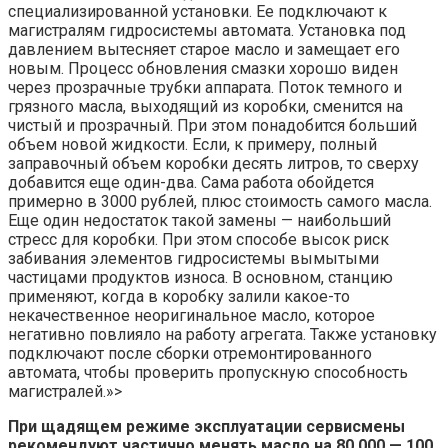
специализированной установки. Ее подключают к
магистралям гидросистемы автомата. Установка под
давлением вытесняет старое масло и замещает его
новым. Процесс обновления смазки хорошо виден
через прозрачные трубки аппарата. Поток темного и
грязного масла, выходящий из коробки, сменится на
чистый и прозрачный. При этом понадобится больший
объем новой жидкости. Если, к примеру, полный
заправочный объем коробки десять литров, то сверху
добавится еще один-два. Сама работа обойдется
примерно в 3000 рублей, плюс стоимость самого масла.
Еще один недостаток такой замены — наибольший
стресс для коробки. При этом способе высок риск
забивания элементов гидросистемы вымытыми
частицами продуктов износа. В основном, станцию
применяют, когда в коробку залили какое-то
некачественное неоригинальное масло, которое
негативно повлияло на работу агрегата. Также установку
подключают после сборки отремонтированного
автомата, чтобы проверить пропускную способность
магистралей.»>
При щадящем режиме эксплуатации сервисмены
рекомендуют частично менять масло на 80 000 — 100