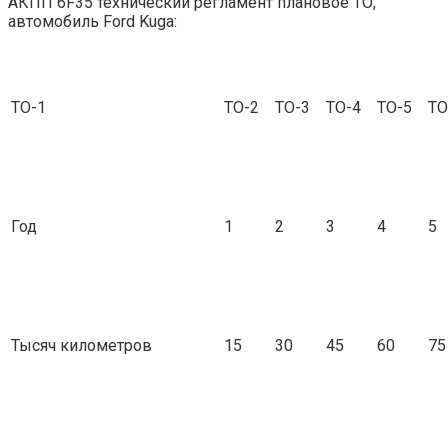
АКПП 6F35 технический регламент плановое ТО,
автомобиль Ford Kuga:
ТО-1
ТО-2
ТО-3
ТО-4
ТО-5
ТО
Год
1
2
3
4
5
Тысяч километров
15
30
45
60
75