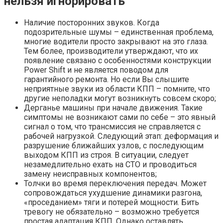
нельзя игнорировать
Наличие посторонних звуков. Когда
подозрительные шумы – единственная проблема,
многие водители просто закрывают на это глаза.
Тем более, производители утверждают, что их
появление связано с особенностями конструкции
Power Shift и не является поводом для
гарантийного ремонта. Но если Вы слышите
неприятные звуки из области КПП – помните, что
другие неполадки могут возникнуть совсем скоро;
Дерганье машины при начале движения. Такие
симптомы не возникают сами по себе – это явный
сигнал о том, что трансмиссия не справляется с
рабочей нагрузкой. Следующий этап: деформация и
разрушение ближайших узлов, с последующим
выходом КПП из строя. В ситуации, следует
незамедлительно ехать на СТО и проводиться
замену неисправных компонентов;
Толчки во время переключения передач. Может
сопровождаться ухудшение динамики разгона,
«проседанием» тяги и потерей мощности. Бить
тревогу не обязательно – возможно требуется
простая адаптация КПП. Однако оставлять