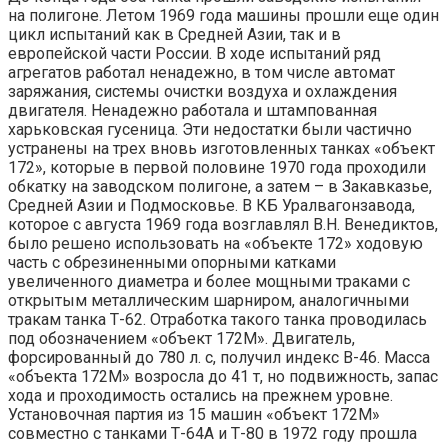
на полигоне. Летом 1969 года машины прошли еще один
цикл испытаний как в Средней Азии, так и в
европейской части России. В ходе испытаний ряд
агрегатов работал ненадежно, в том числе автомат
заряжания, системы очистки воздуха и охлаждения
двигателя. Ненадежно работала и штампованная
харьковская гусеница. Эти недостатки были частично
устранены на трех вновь изготовленных танках «объект
172», которые в первой половине 1970 года проходили
обкатку на заводском полигоне, а затем – в Закавказье,
Средней Азии и Подмосковье. В КБ Уралвагонзавода,
которое с августа 1969 года возглавлял В.Н. Венедиктов,
было решено использовать на «объекте 172» ходовую
часть с обрезиненными опорными катками
увеличенного диаметра и более мощными траками с
открытым металлическим шарниром, аналогичными
тракам танка Т-62. Отработка такого танка проводилась
под обозначением «объект 172М». Двигатель,
форсированный до 780 л. с, получил индекс В-46. Масса
«объекта 172М» возросла до 41 т, но подвижность, запас
хода и проходимость остались на прежнем уровне.
Установочная партия из 15 машин «объект 172М»
совместно с танками Т-64А и Т-80 в 1972 году прошла