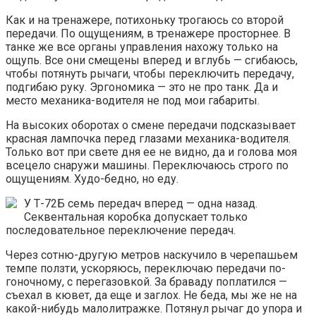
Как и на тренажере, потихоньку трогаюсь со второй
передачи. По ощущениям, в тренажере просторнее. В
танке же все органы управления нахожу только на
ощупь. Все они смещены вперед и вглубь — сгибаюсь,
чтобы потянуть рычаги, чтобы переключить передачу,
подгибаю руку. Эргономика — это не про танк. Да и
место механика-водителя не под мои габариты.
На высоких оборотах о смене передачи подсказывает
красная лампочка перед глазами механика-водителя.
Только вот при свете дня ее не видно, да и голова моя
всецело снаружи машины. Переключаюсь строго по
ощущениям. Худо-бедно, но еду.
У Т-72Б семь передач вперед — одна назад.
Секвентальная коробка допускает только
последовательное переключение передач.
Через сотню-другую метров наскучило в черепашьем
темпе ползти, ускоряюсь, переключаю передачи по-
гоночному, с перегазовкой. За браваду поплатился —
съехал в кювет, да еще и заглох. Не беда, мы же не на
какой-нибудь малолитражке. Потянул рычаг до упора и