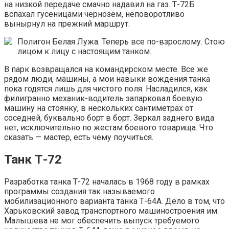
на низкой передаче смачно надавил на газ. Т-72Б
вспахал гусеницами чернозем, неповоротливо
вынырнул на прежний маршрут.
Полигон Белая Лужа. Теперь все по-взрослому. Стою
лицом к лицу с настоящим танком.
В парк возвращался на командирском месте. Все же
рядом люди, машины, а мои навыки вождения танка
пока годятся лишь для чистого поля. Насладился, как
филигранно механик-водитель запарковал боевую
машину на стоянку, в нескольких сантиметрах от
соседней, буквально борт в борт. Зеркал заднего вида
нет, исключительно по жестам боевого товарища. Что
сказать — мастер, есть чему поучиться.
Танк Т-72
Разработка танка Т-72 началась в 1968 году в рамках
программы создания так называемого
мобилизационного варианта танка Т-64А. Дело в том, что
Харьковский завод транспортного машиностроения им.
Малышева не мог обеспечить выпуск требуемого