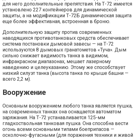
для него дополнительные препятствия. На Т-72 имеется
установлено 227 контейнеров для динамической
защиты, а на модификации Т-72Б динамическая защита
еще более эффективная, встроенная в броню.
Дополнительную защиту против современных
наводящихся противотанковых средств обеспечивает
система постановки дымовой завесы — на Т-72
используются 8 дымовых гранатометов «Туча». Дым
сильно снижает видимость танка в видимом,
инфракрасном диапазонах, мешает лазерному
наведению и целеуказанию. Этому же способствует
низкий силуэт танка (высота танка по крыше башни —
всего 2,2 м).
Вооружение
Основным вооружением любого танка является пушка,
на современных танках она оснащается автоматом
заряжания. На Т-72 устанавливается 125-мм
гладкоствольная танковая пушка. Она способна вести
огонь всеми основными типами боеприпасов —
осколочно-фугасными (для поражения техники и живой