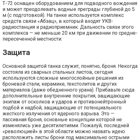
Т-72 оснащен оборудованием для подводного вождения
и может преодолевать водные преграды глубиной до 5
м (с подготовкой). На танке используется комплекс
средств связи «Абзац», в который входят УKB-
радиостанция и радиоприемник. Дальность связи этого
комплекса — не меньше 20 км при движении по средне-
пересеченной местности.
Защита
Основной защитой танка служит, понятно, броня. Некогда
состояла из сварных стальных листов, сегодня
используются сложные многослойные решения из
броневой стали, керамике, текстолитов и других
материалов (даже обедненного урана). Прибавьте сюда
дополнительные внутренние покрытия, защищающие
экипаж от осколков и ударов и противонейтронный
подбой и надбой, защищающие от потенциального
жесткого излучения от ядерного взрыва. Это —
пассивная броня, основные концепции которой не
изменялись уже десятилетиями. Пожалуй, последней
«революцией» в этой области можно назвать идею
расположить листы брони под максимально острыми