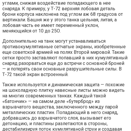
углами, снижая воздействие попадающего в нее
снаряда. К примеру, у Т-72 верхняя лобовая деталь
брони корпуса наклонена под углом аж 68 градусов от
вертикали. Башня же у этого танка цельная, литая, а
лобовая часть ее имеет переменный уклон,
меняющийся от 10 до 25О.
Дополнительно на танк могут устанавливаться
противокумулятивные сетчатые экраны, изобретенные
еще советской армией на полях Второй мировой. Такие
сетки просто заставляют попавший в них кумулятивный
снаряд разорваться еще до встречи с основной броней
— и потерять свои основные разрушительные силы. В
Т-72 такой экран встроенный.
Также используется и динамическая защита — похожие
на шоколадную плитку навесные листы можно видеть
на многих современных танках. Каждый такой
«батончик» — на самом деле «бутерброд» из
взрывчатого вещества, заключенного между парой
металлических пластин. Попадающий в него снаряд,
добравшись до взрывчатого слоя, вызывает его
детонацию, и пластины разлетаются в стороны,
дестабилизируя поток кумулятивной струи и создавая