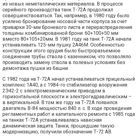
из новых неметаллических материалов. В процессе
серийного производства танк Т-72А продолжал
совершенствоваться. Так, например, в 1980 году было
усилено бронирование носовой части корпуса за счет
приварки 30-мм броневого листа и перераспределения
толщины комбинированной брони: 60+100+50 мм
вместо 80+105+20мм. В 1981 году на танк Т-72А начали
устанавливать 125-мм пушку 2А46М. Особенностью
конструкции этого орудия было быстроразъемное
соединение трубы ствола с казенником, что позволяло
производить замену ствола в полевых условиях без
демонтажа пушки из башни.
С 1982 года на Т-72А начал устанавливаться прицельный
комплекс 1А40, а с 1984-го стабилизатор вооружения
2Э42-2 с электромеханическим приводом в
горизонтальной плоскости и электрогидравлическим –
в вертикальной. В том же году на Т-72А появился
двигатель В-84 мощностью 840 л. с. В ходе проведения
регламентных работ и капитального ремонта с 1985 года
на танках Т-72А устанавливалась навесная
динамическая защита. Танки, прошедшие такую
модернизацию, получили обозначение Т-72 АВ.