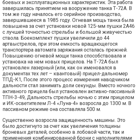
боевых и эксплуатационных характеристик. Эта работа
завершилась принятием на вооружение танка Т-72А. В
том же году началось его серийное производство,
завершившееся в 1985 году. Огневая мощь танка была
повышена за счет установки новой 125-мм пушки 2А46
с лучшей точностью стрельбы и большой живучестью
ствола. Боекомплект пушки увеличили до 44
артвыстрелов, при этом емкость вращающегося
транспортера автомата заряжания осталась прежней.
Повышению огневой мощи танка способствовала и
установка на нем новых прицелов. На Т-72А был
установлен лазерный (или, как он именовался в
документах тех лет – квантовый) прицел-дальномер
ТПД-К1, После этого процесс измерения наводчиком
дальности стал занимать доли секунды. Вместо ночного
активного прицела был установлен активно-пассивный
ТПН-3-49, Дальность стрельбы ночью с этим прицелом
и ИК-осветителем Л-4 «Луна-4» возросла до 1300 м. В
пассивном режиме она составляла 500 м.
Существенно возросла защищенность машины. Это
было достигнуто за счет как увеличения толщины
броневых деталей, особенно в лобовой части, так и
применения комбинированной брони с наполнителями