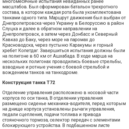
многомесячные испытания невиданных ранее
масштабов. Был сформирован батальон трехротного
состава, в котором каждая рота была укомплектована
танками одного типа. Маршрут движения был выбран от
Днепропетровска через Украину в Белоруссию в район
Слуцка и далее в обратном направлении на
Днепропетровск, а затем через Донбасс и Северный
Кавказ до Баку, через море на паромах до
Красноводска, через пустыню Каракумы и горный
хребет Копетдаг. Завершиться испытания должны были
на полигоне в 60 км от Ашхабада. В ходе марша на
нескольких полигонах проводились боевые стрельбы,
взводные и ротные учения с боевой стрельбой и
вождением танков на танкодроме.
Конструкция танка Т72
Отделение управления расположено в носовой части
корпуса по оси танка, В отделении управления
размещено сиденье механика-водителя, перед которым
на днище корпуса установлены рычаги управления,
педали сцепления, подачи топлива и привода
стояночного тормоза, селектор передач с элементами
блокирующего устройства. В подбашенном листе