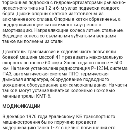
торсионная подвеска с гидроамортизаторами рычажно-
лопастного типа на 1,2 и 6-м узлах подвески каждого
борта. Диски опорных катков изготовлены из
алюминиевого сплава. Опорные катки обрезинены, а
поддерживающие катки имеют внутреннюю
амортизацию. Направляющие колеса литые, стальные.
Ведущие колеса со съемными зубчатыми венцами
также выполнены из стали.
Двигатель, трансмиссия и ходовая часть позволяли
боевой машине массой 41 т развивать максимальную
скорость по шоссе 60 км/ч. Запас хода по шоссе – 500
км. На танке установлена радиостанция Р-123М, система
ПАЗ, автоматическая система ППО, термическая
дымовая аппаратура, оборудование подводного
вождения, оборудование для самоокапывания. На части
танков могут устанавливаться колейные ножевые
минные тралы КМТ-6.
МОДИФИКАЦИИ
В декабре 1976 года Уральскому КБ транспортного
машиностроения было поручено провести
модернизацию танка Т-72 с целью повышения его