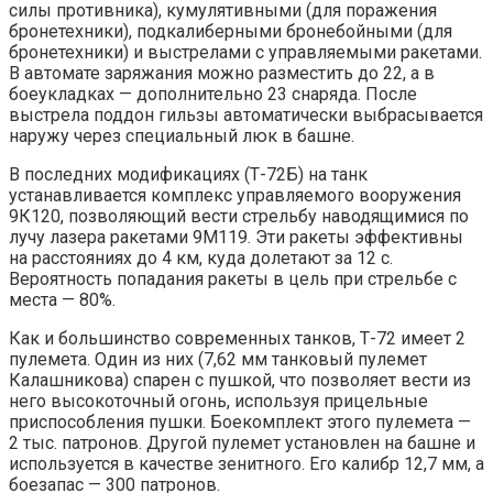
силы противника), кумулятивными (для поражения
бронетехники), подкалиберными бронебойными (для
бронетехники) и выстрелами с управляемыми ракетами.
В автомате заряжания можно разместить до 22, а в
боеукладках — дополнительно 23 снаряда. После
выстрела поддон гильзы автоматически выбрасывается
наружу через специальный люк в башне.
В последних модификациях (Т-72Б) на танк
устанавливается комплекс управляемого вооружения
9К120, позволяющий вести стрельбу наводящимися по
лучу лазера ракетами 9М119. Эти ракеты эффективны
на расстояниях до 4 км, куда долетают за 12 с.
Вероятность попадания ракеты в цель при стрельбе с
места — 80%.
Как и большинство современных танков, Т-72 имеет 2
пулемета. Один из них (7,62 мм танковый пулемет
Калашникова) спарен с пушкой, что позволяет вести из
него высокоточный огонь, используя прицельные
приспособления пушки. Боекомплект этого пулемета —
2 тыс. патронов. Другой пулемет установлен на башне и
используется в качестве зенитного. Его калибр 12,7 мм, а
боезапас — 300 патронов.