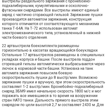
выстрелы раздельного заряжания с бронебойно-
подкалиберными, кумулятивными и осколочно-
фугасными снарядами. Все выстрелы имеют единый
заряд с частично сгорающей гильзой. Заряжание пушки
производится автоматом заряжания, конструкция
которого отличается от соответствующего механизма
танка Т-64А. На Т-72 использован автомат
электромеханического типа, установленный в нижней
части боевого отделения.
22 артвыстрела боекомплекта размещены
горизонтально в кассетах вращающейся боеукладки.
Остальные 17 артвыстрелов размещены в специальных
укладках корпуса и башни. После выстрела поддон
сгоревшей гильзы автоматически выбрасывается через
лючок в кормовой части башни. Установка на танк
автомата заряжания повысила боевую
скорострельность пушки до 8 выстр/мин. Возможно
заряжание пушки и вручную, при этом скорострельность
составляет 1-2 выстр/мин. Бронебойно-подкалиберный
снаряд ЗБМ9 имел начальную скорость 1800 м/с и мог
поражать все имевшиеся в то время на вооружении
стран НАТО танки. Дальность прямого выстрела этим
снарядом по цели высотой 2,7 м составляет 2430 м. Для