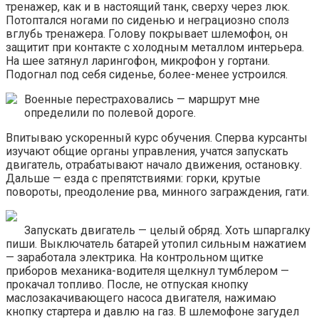
тренажер, как и в настоящий танк, сверху через люк.
Потоптался ногами по сиденью и неграциозно сполз
вглубь тренажера. Голову покрывает шлемофон, он
защитит при контакте с холодным металлом интерьера.
На шее затянул ларингофон, микрофон у гортани.
Подогнал под себя сиденье, более-менее устроился.
Военные перестраховались — маршрут мне
определили по полевой дороге.
Впитываю ускоренный курс обу­чения. Сперва курсанты
изучают общие органы управления, учатся запускать
двигатель, отрабатывают начало движения, остановку.
Дальше — езда с препятствиями: горки, крутые
повороты, преодоление рва, минного заграждения, гати.
Запускать двигатель — целый обряд. Хоть шпаргалку
пиши. Выключатель батарей утопил сильным нажатием
— заработала электрика. На контрольном щитке
приборов механика-водителя щелкнул тумблером —
прокачал топливо. После, не отпуская кнопку
маслозакачивающего насоса двигателя, нажимаю
кнопку стартера и давлю на газ. В шлемофоне загудел