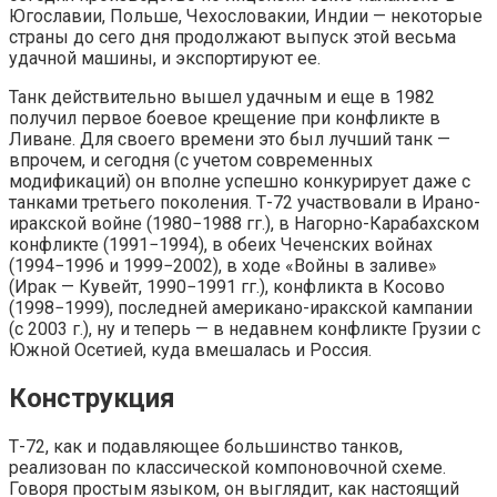
Югославии, Польше, Чехословакии, Индии — некоторые
страны до сего дня продолжают выпуск этой весьма
удачной машины, и экспортируют ее.
Танк действительно вышел удачным и еще в 1982
получил первое боевое крещение при конфликте в
Ливане. Для своего времени это был лучший танк —
впрочем, и сегодня (с учетом современных
модификаций) он вполне успешно конкурирует даже с
танками третьего поколения. Т-72 участвовали в Ирано-
иракской войне (1980−1988 гг.), в Нагорно-Карабахском
конфликте (1991−1994), в обеих Чеченских войнах
(1994−1996 и 1999−2002), в ходе «Войны в заливе»
(Ирак — Кувейт, 1990−1991 гг.), конфликта в Косово
(1998−1999), последней американо-иракской кампании
(c 2003 г.), ну и теперь — в недавнем конфликте Грузии с
Южной Осетией, куда вмешалась и Россия.
Конструкция
Т-72, как и подавляющее большинство танков,
реализован по классической компоновочной схеме.
Говоря простым языком, он выглядит, как настоящий