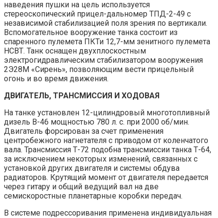
наведения пушки на цель используется
стереоскопический прицел-дальномер ТПД-2-49 с
независимой стабилизацией поля зрения по вертикали.
Вспомогательное вооружение танка состоит из
спаренного пулемета ПКТи 12,7-мм зенитного пулемета
НСВТ. Танк оснащен двухплоскостным
электрогидравлическим стабилизатором вооружения
2Э28М «Сирень», позволяющим вести прицельный
огонь и во время движения.
ДВИГАТЕЛЬ, ТРАНСМИССИЯ И ХОДОВАЯ
На танке установлен 12-цилиндровый многотопливный
дизель В-46 мощностью 780 л. с. при 2000 об/мин.
Двигатель форсирован за счет применения
центробежного нагнетателя с приводом от коленчатого
вала. Трансмиссия Т-72 подобна трансмиссии танка Т-64,
за исключением некоторых изменений, связанных с
установкой других двигателя и системы обдува
радиаторов. Крутящий момент от двигателя передается
через гитару и общий ведущий вал на две
семискоростные планетарные коробки передач.
В системе подрессоривания применена индивидуальная