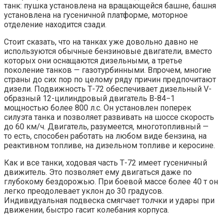
танк: пушка установлена на вращающейся башне, башня
установлена на гусеничной платформе, моторное
отделение находится сзади.
Стоит сказать, что на танках уже довольно давно не
используются обычные бензиновые двигатели, вместо
которых они оснащаются дизельными, а третье
поколение танков — газотурбинными. Впрочем, многие
страны до сих пор по целому ряду причин предпочитают
дизели. Подвижность Т-72 обеспечивает дизельный V-
образный 12-цилиндровый двигатель В-84−1
мощностью более 800 л.с. Он установлен поперек
силуэта танка и позволяет развивать на шоссе скорость
до 60 км/ч. Двигатель, разумеется, многотопливный —
то есть, способен работать на любом виде бензина, на
реактивном топливе, на дизельном топливе и керосине.
Как и все танки, ходовая часть Т-72 имеет гусеничный
движитель. Это позволяет ему двигаться даже по
глубокому бездорожью. При боевой массе более 40 т он
легко преодолевает уклон до 30 градусов.
Индивидуальная подвеска смягчает толчки и удары при
движении, быстро гасит колебания корпуса.