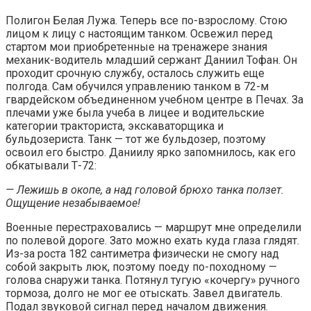
Полигон Белая Лужа. Теперь все по-взрослому. Стою
лицом к лицу с настоящим танком. Освежил перед
стартом мои приобретенные на тренажере знания
механик-водитель младший сержант Даниил Тофан. Он
проходит срочную службу, осталось служить еще
полгода. Сам обучился управлению танком в 72-м
гвардейском объединенном учебном центре в Печах. За
плечами уже была учеба в лицее и водительские
категории тракториста, экскаваторщика и
бульдозериста. Танк — тот же бульдозер, поэтому
освоил его быстро. Даниилу ярко запомнилось, как его
обкатывали Т-72:
— Лежишь в окопе, а над головой брюхо танка ползет.
Ощущение незабываемое!
Военные перестраховались — маршрут мне определили
по полевой дороге. Зато можно ехать куда глаза глядят.
Из-за роста 182 сантиметра физически не смогу над
собой закрыть люк, поэтому поеду по-походному —
голова снаружи танка. Потянул тугую «кочергу» ручного
тормоза, долго не мог ее отыскать. Завел двигатель.
Подал звуковой сигнал перед началом движения.