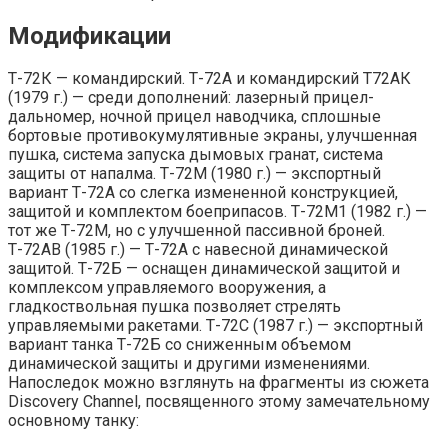
Модификации
Т-72К — командирский. Т-72А и командирский Т72АК
(1979 г.) — среди дополнений: лазерный прицел-
дальномер, ночной прицел наводчика, сплошные
бортовые противокумулятивные экраны, улучшенная
пушка, система запуска дымовых гранат, система
защиты от напалма. Т-72М (1980 г.) — экспортный
вариант Т-72А со слегка измененной конструкцией,
защитой и комплектом боеприпасов. Т-72М1 (1982 г.) —
тот же Т-72М, но с улучшенной пассивной броней.
Т-72АВ (1985 г.) — Т-72А с навесной динамической
защитой. Т-72Б — оснащен динамической защитой и
комплексом управляемого вооружения, а
гладкоствольная пушка позволяет стрелять
управляемыми ракетами. Т-72С (1987 г.) — экспортный
вариант танка Т-72Б со сниженным объемом
динамической защиты и другими изменениями.
Напоследок можно взглянуть на фрагменты из сюжета
Discovery Channel, посвященного этому замечательному
основному танку: