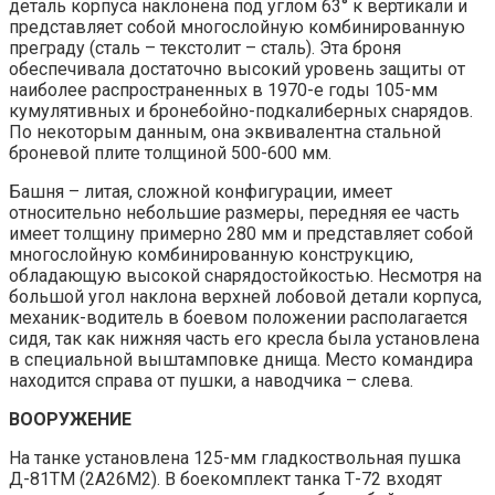
деталь корпуса наклонена под углом 63° к вертикали и
представляет собой многослойную комбинированную
преграду (сталь – текстолит – сталь). Эта броня
обеспечивала достаточно высокий уровень защиты от
наиболее распространенных в 1970-е годы 105-мм
кумулятивных и бронебойно-подкалиберных снарядов.
По некоторым данным, она эквивалентна стальной
броневой плите толщиной 500-600 мм.
Башня – литая, сложной конфигурации, имеет
относительно небольшие размеры, передняя ее часть
имеет толщину примерно 280 мм и представляет собой
многослойную комбинированную конструкцию,
обладающую высокой снарядостойкостью. Несмотря на
большой угол наклона верхней лобовой детали корпуса,
механик-водитель в боевом положении располагается
сидя, так как нижняя часть его кресла была установлена
в специальной выштамповке днища. Место командира
находится справа от пушки, а наводчика – слева.
ВООРУЖЕНИЕ
На танке установлена 125-мм гладкоствольная пушка
Д-81ТМ (2А26М2). В боекомплект танка Т-72 входят