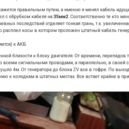
кажется правильным путем, а именно я менял кабель идущи
ел с обрубком кабеля на
35мм2
. Соответственно те кто м
чевных последствий отделяет тонкая грань, т.к. увеличен
ю расплел косы в котором проложен штатный кабель гене
яется) к АКБ
ной близости к блоку двигателя. От времени, перепадов т
 всеми сигнальными проводами, а параллельно, в своей с
у ушло 4м. От генератора до блока ZV все в гофре. По выход
ю к колодкам в штатных местах. Все встает крайне в прит