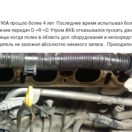
а 90А прошло более 4 лет. Последнее время испытывал б
нии передач D->R->D. Утром АКБ отказывался пускать двига
ще когда полез в область доп. оборудования и непосредст
итель не заложил абсолютно никакого запаса… Приходилос