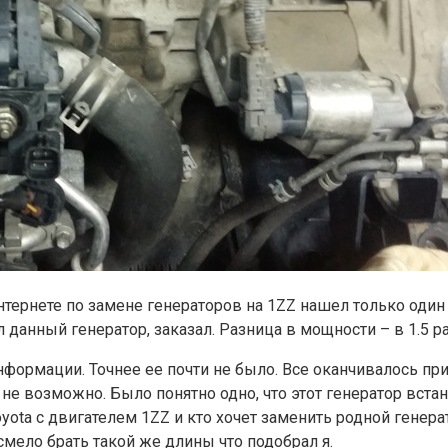
нтернете по замене генераторов на 1ZZ нашел только один 
 данный генератор, заказал. Разница в мощности – в 1.5 р
нформации. Точнее ее почти не было. Все оканчивалось 
 не возможно. Было понятно одно, что этот генератор вста
ota с двигателем 1ZZ и кто хочет заменить родной генера
смело брать такой же длины что подобрал я.