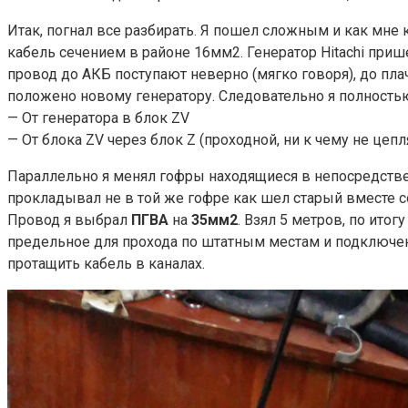
Итак, погнал все разбирать. Я пошел сложным и как мне 
кабель сечением в районе 16мм2. Генератор Hitachi приш
провод до АКБ поступают неверно (мягко говоря), до пла
положено новому генератору. Следовательно я полность
— От генератора в блок ZV
— От блока ZV через блок Z (проходной, ни к чему не цепл
Параллельно я менял гофры находящиеся в непосредствен
прокладывал не в той же гофре как шел старый вместе со
Провод я выбрал
ПГВА
на
35мм2
. Взял 5 метров, по итог
предельное для прохода по штатным местам и подключени
протащить кабель в каналах.