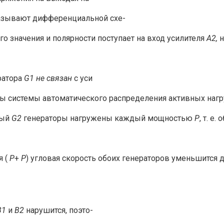
называют дифференциальной схе-
 значения и полярности поступает на вход усилителя
А2,
н
ратора
G1 не связан
с уси
ны системы автоматического распределения активных нагр
мый
G2
генерато­ры нагружены каждый мощностью
P
, т. е
я (
Р
+
Р
) угловая скорость обоих генераторов уменьшится 
В1
и
В2
нарушится, поэто-