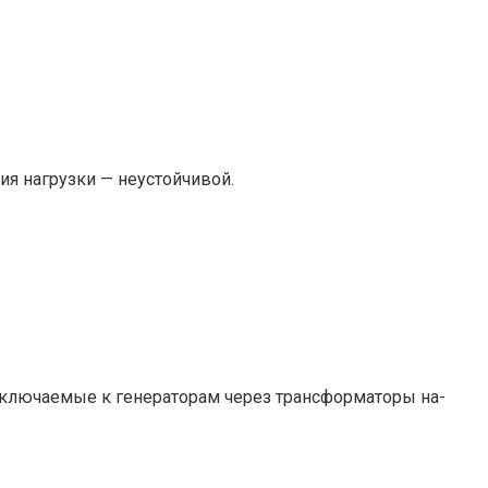
я нагруз­ки — неустойчивой.
ключаемые к генера­торам через трансформаторы на-