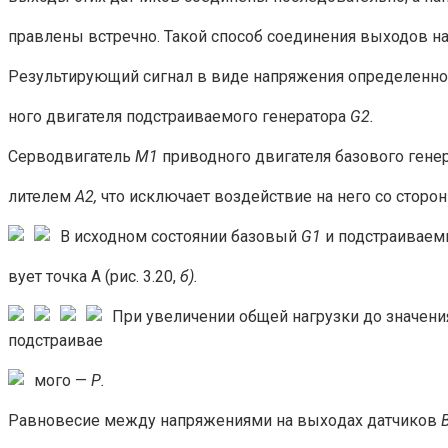
правлены встречно. Такой способ соедине­ния выходов 
Результирующий сигнал в виде напряжения определенного
ного двигателя подстраиваемого генератора
G2.
Серводвигатель
М1
приводного двигателя базового гене
лителем
А2,
что исключает воздействие на него со сторо
В исходном состоянии базовый
G1
и подстраивае
вует точка А (рис. 3.20,
б).
При увеличе­нии общей нагрузки до значени
подстраивае
мого —
Р
.
Равновесие между напряжениями на выхо­дах датчиков