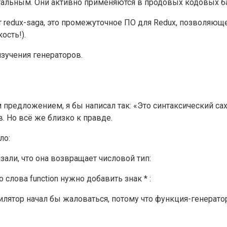
тальным. Они активно применяются в продовых кодовых ба
 redux-saga, это промежуточное ПО для Redux, позволяющ
ость!).
изучения генераторов.
предложением, я бы написал так: «Это синтаксический саха
. Но всё же близко к правде.
ло:
зали, что она возвращает числовой тип:
слова function нужно добавить знак * :
мпилятор начал бы жаловаться, потому что функция-генерат