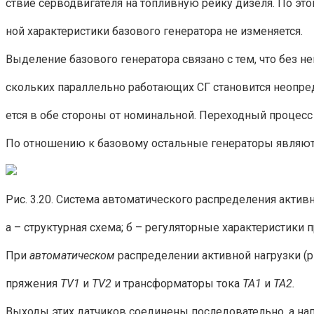
ствие серводвигателя на топливную рейку дизеля. По эт
ной характеристики базового генератора не изменяется.
Выделение базово­го генератора связано с тем, что без не
сколь­ких параллельно работающих СГ становится неопре
ется в обе стороны от номинальной. Переходный процесс 
По отношению к базовому остальные генераторы являю
Рис. 3.20. Система автоматического распределения активн
а – структурная схема; б – регуляторные характеристики
При
автоматическом
распределении активной нагрузки (ри
пряжения
ТV1
и
ТV2
и трансформаторы тока
ТА1
и
ТА2.
Выходы этих датчиков соединены последовательно, а на