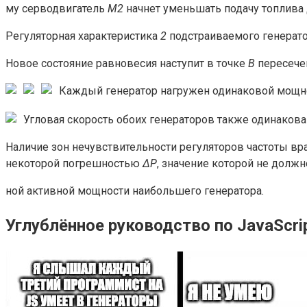
му серводвигатель
М2
начнет уменьшать подачу топлива
Регуляторная характеристика
2
подстраиваемого генерато
Новое состояние равновесия наступит в точке
В
пересече
Каждый генератор нагружен одинаковой мощ
Угловая скорость обоих генераторов также одинакова
Наличие зон нечувствительности регуляторов частоты вр
некоторой погрешностью
ΔР
, значение которой не долж
ной активной мощности наибольше­го генератора.
Углублённое руководство по JavaScri