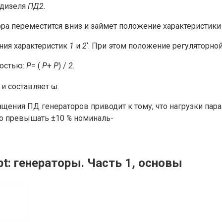
 дизеля
ПД2.
ра переместится вниз и займет положение характеристик
ния характеристик
1
и
2
‘. При этом положение регуляторно
ностью:
Р
= (
Р
+
Р
) /
2.
 и составляет ω
.
ащения ПД генераторов приводит к тому, что нагрузки па
но превышать ±10
%
номиналь-
pt: генераторы. Часть 1, основы