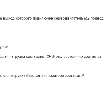
а выход которого подключен серво­двигатель
М2
привод
узок.
. общая нагрузка составляет
2P
Этому состоянию соответст
до ω
и нагрузка базового генератора составит
Р
,