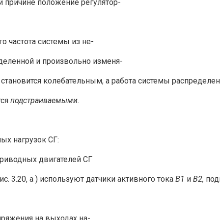
ой причине положение регулятор-
го частота системы из не-
деленной и произ­вольно изменя-
становится колебательным, а работа системы распределени
тся
подстраиваемыми.
ых нагрузок СГ:
 приводных двигателей СГ
с. 3.20, а ) используют датчики активного тока
В1
и
В2,
под
пряжения на выходах на-