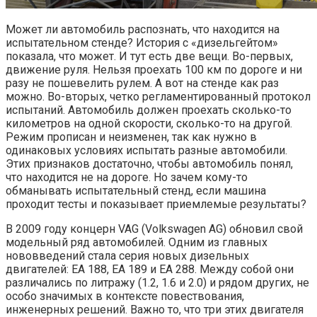
Может ли автомобиль распознать, что находится на
испытательном стенде? История с «дизельгейтом»
показала, что может. И тут есть две вещи. Во-первых,
движение руля. Нельзя проехать 100 км по дороге и ни
разу не пошевелить рулем. А вот на стенде как раз
можно. Во-вторых, четко регламентированный протокол
испытаний. Автомобиль должен проехать сколько-то
километров на одной скорости, сколько-то на другой.
Режим прописан и неизменен, так как нужно в
одинаковых условиях испытать разные автомобили.
Этих признаков достаточно, чтобы автомобиль понял,
что находится не на дороге. Но зачем кому-то
обманывать испытательный стенд, если машина
проходит тесты и показывает приемлемые результаты?
В 2009 году концерн VAG (Volkswagen AG) обновил свой
модельный ряд автомобилей. Одним из главных
нововведений стала серия новых дизельных
двигателей: EA 188, EA 189 и EA 288. Между собой они
различались по литражу (1.2, 1.6 и 2.0) и рядом других, не
особо значимых в контексте повествования,
инженерных решений. Важно то, что три этих двигателя