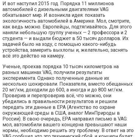
И вот наступил 2015 год. Порядка 11 миллионов
автомобилей с дизельными двигателями VAG
обкатывают мир. И возникла идея: показать
экологичность автомобилей в Америке. Мол, смотрите,
как ведь можно. Европейцы, подтягивайтесь. Для этого
наняли небольшую группу ученых — 2 профессора и 2
студента — и выдали бюджет в 50 тысяч долларов. Их
задачей было на ходу, с помощью какого-нибудь
устройства, замерить выхлопы и, желательно, заснять
всё это действо на камеру.
Ученые, проехав порядка 10 тысяч километров на
разных машинах VAG, получили результаты
эксперимента. Однако полученные данные их
несколько шокировали. Показатели, вместо обещанных
20 мг/км, доходили до 600, а иногда и до 800 мг/км.
Проверив и перепроверив всё, что можно, они
убедились в правильности результатов и решили
передать эти данные в EPA (Агентство по охране
окружающей среды в США, аналог МинПрироды в
России). В свою очередь, EPA направил письмо в VAG:
мол, автомобили вашего концерна превышают наши
нормы, необходимо решить эту проблему. В ответ на это
VAG сообщил, что это технический сбой, и концерн будет