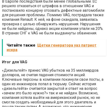
В Европе последствия были менее глобальными. ЕС
решило отказаться от штрафов в отношении VAG и
постановило концерну отозвать дефектные автомобили
для решения проблемы. Помимо VAG, пострадала также
компания Renault. К ней, на фоне скандала, заявилась
проверка с целью обнаружить нарушения. Нарушения
не были найдены, однако акции компании упали на 20%.
В странах СНГ к VAG не были выдвинуты обвинения.
Читайте также
Щетки генератора уаз патриот
искра
Итог для VAG
«Дизельгейт» принес VAG убытков на 35 миллиардов
долларов, не считая падения стоимости акций.
Ключевые персоны в компании покинули свои посты, а
один из инженеров попал в тюрьму. Сейчас история
«дизельгейта» считается закрытой и ответ на вопрос
«зачем это было нужно?» так и не найден. Возможно,
компания хотела выйти на американский рынок, но не
смогла создать необходимый для этого двигатель и
пошла таким путем. А, возможно, что инженерная