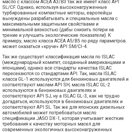
масло с классом ACEA A3/B3 так же имеет класс API
SL/CF. Однако, используя высоконагруженные
турбированные компактные моторы, европейцы
вынуждены разрабатывать и специальные масла с
максимальными защитными свойствами и
минимальной вязкостью (дабы снизить потери на
трение и улучшить экологические показатели). К
примеру, масло класса ACEA A5/B5 по ряду параметров
может оказаться «круче» API SM/CI-4.
Так же существует классификация масла по ISLAC
(международный комитет, созданный американцами и
японцами), однако все стандарты качества ISLAC
пересекаются со стандартами API. Так, масла ISLAC
класса GL-1 используются для бензиновых двигателей и
соответствуют маслам API SH, масла ISLAC GL-2
используются в бензиновых двигателях и
соответствуют API SJ, ну а ISLAC GL-3, как не трудно
догадаться, используются в бензиновых двигателях и
соответствуют API SL. Так же для японских дизельных
автомобилей может потребоваться масло
спецификации JASO DX-1, которая учитывает жесткие
требования к качеству моторных масел для
современных экологичных высоконагруженных