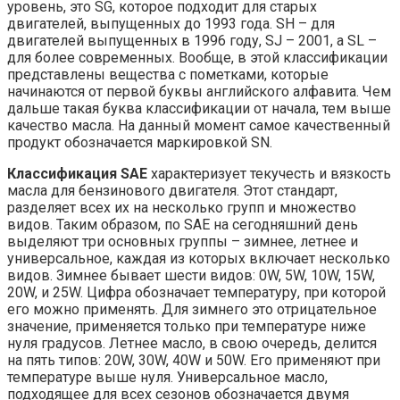
уровень, это SG, которое подходит для старых
двигателей, выпущенных до 1993 года. SH – для
двигателей выпущенных в 1996 году, SJ – 2001, а SL –
для более современных. Вообще, в этой классификации
представлены вещества с пометками, которые
начинаются от первой буквы английского алфавита. Чем
дальше такая буква классификации от начала, тем выше
качество масла. На данный момент самое качественный
продукт обозначается маркировкой SN.
Классификация SAE
характеризует текучесть и вязкость
масла для бензинового двигателя. Этот стандарт,
разделяет всех их на несколько групп и множество
видов. Таким образом, по SAE на сегодняшний день
выделяют три основных группы – зимнее, летнее и
универсальное, каждая из которых включает несколько
видов. Зимнее бывает шести видов: 0W, 5W, 10W, 15W,
20W, и 25W. Цифра обозначает температуру, при которой
его можно применять. Для зимнего это отрицательное
значение, применяется только при температуре ниже
нуля градусов. Летнее масло, в свою очередь, делится
на пять типов: 20W, 30W, 40W и 50W. Его применяют при
температуре выше нуля. Универсальное масло,
подходящее для всех сезонов обозначается двумя