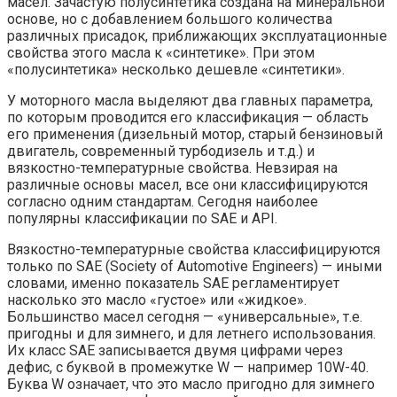
масел. Зачастую полусинтетика создана на минеральной
основе, но с добавлением большого количества
различных присадок, приближающих эксплуатационные
свойства этого масла к «синтетике». При этом
«полусинтетика» несколько дешевле «синтетики».
У моторного масла выделяют два главных параметра,
по которым проводится его классификация — область
его применения (дизельный мотор, старый бензиновый
двигатель, современный турбодизель и т.д.) и
вязкостно-температурные свойства. Невзирая на
различные основы масел, все они классифицируются
согласно одним стандартам. Сегодня наиболее
популярны классификации по SAE и API.
Вязкостно-температурные свойства классифицируются
только по SAE (Society of Automotive Engineers) — иными
словами, именно показатель SAE регламентирует
насколько это масло «густое» или «жидкое».
Большинство масел сегодня — «универсальные», т.е.
пригодны и для зимнего, и для летнего использования.
Их класс SAE записывается двумя цифрами через
дефис, с буквой в промежутке W — например 10W-40.
Буква W означает, что это масло пригодно для зимнего