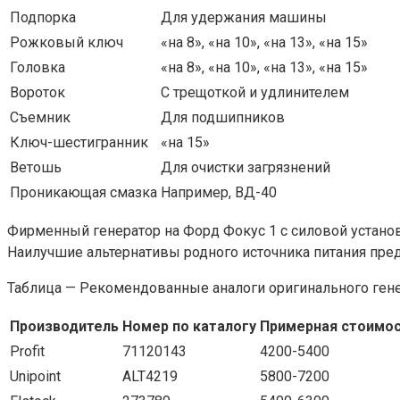
Подпорка
Для удержания машины
Рожковый ключ
«на 8», «на 10», «на 13», «на 15»
Головка
«на 8», «на 10», «на 13», «на 15»
Вороток
С трещоткой и удлинителем
Съемник
Для подшипников
Ключ-шестигранник
«на 15»
Ветошь
Для очистки загрязнений
Проникающая смазка
Например, ВД-40
Фирменный генератор на Форд Фокус 1 с силовой установко
Наилучшие альтернативы родного источника питания пре
Таблица — Рекомендованные аналоги оригинального генера
Производитель
Номер по каталогу
Примерная стоимос
Profit
71120143
4200-5400
Unipoint
ALT4219
5800-7200