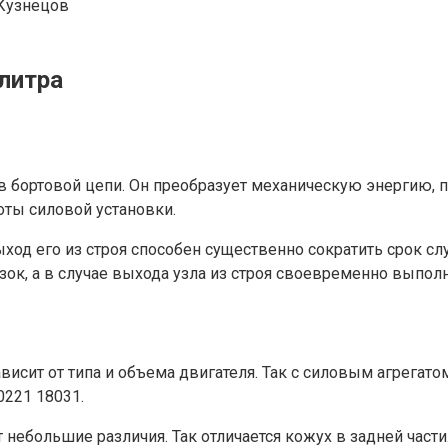
Кузнецов
 литра
 бортовой цепи. Он преобразует механическую энергию, п
оты силовой установки.
ыход его из строя способен существенно сократить срок с
ок, а в случае выхода узла из строя своевременно выполн
сит от типа и объема двигателя. Так с силовым агрегатом D
0221 18031.
ебольшие различия. Так отличается кожух в задней части. 