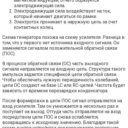
магнитной индукции, отчего образуется
электродвижущая сила.
Электродвижущая сила воздействует на ток,
который начинает двигаться по рамке.
Электроток проникает в наружную цепь за счет
контактных колец.
Схема генератора похожа на схему усилителя. Разница в
том, что у первого нет источника входного сигнала. Он
заменяется сигналом положительной обратной связи
(ПОС).
В процессе обратной связи (ОС) часть выходного
сигнала направляется на входную цепь. Структура такого
импульса задается спецификой цепи обратной связи.
Чтобы обеспечить нужную периодичность колебаний,
цепи ОС создают на базе LC или RC-цепей. Частота будет
зависеть от времени перезарядки конденсатора.
После формировки в цепи ПОС сигнал отправляется на
вход усилителя. Там он умножается в несколько раз и
поступает на выход. Оттуда часть отправляется на вход
посредством цепи ПОС и снова ослабляется,
возвращаясь к исходному значению. Благодаря такой
схеме внутри устройства поддерживается постоянная