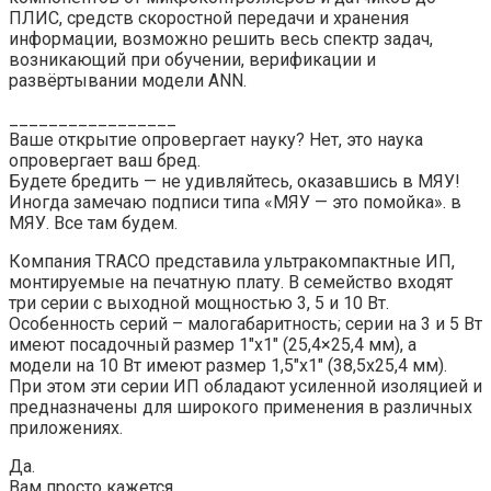
ПЛИС, средств скоростной передачи и хранения
информации, возможно решить весь спектр задач,
возникающий при обучении, верификации и
развёртывании модели ANN.
_________________
Ваше открытие опровергает науку? Нет, это наука
опровергает ваш бред.
Будете бредить — не удивляйтесь, оказавшись в МЯУ!
Иногда замечаю подписи типа «МЯУ — это помойка». в
МЯУ. Все там будем.
Компания TRACO представила ультракомпактные ИП,
монтируемые на печатную плату. В семейство входят
три серии с выходной мощностью 3, 5 и 10 Вт.
Особенность серий – малогабаритность; серии на 3 и 5 Вт
имеют посадочный размер 1″x1″ (25,4×25,4 мм), а
модели на 10 Вт имеют размер 1,5″х1″ (38,5х25,4 мм).
При этом эти серии ИП обладают усиленной изоляцией и
предназначены для широкого применения в различных
приложениях.
Да.
Вам просто кажется.