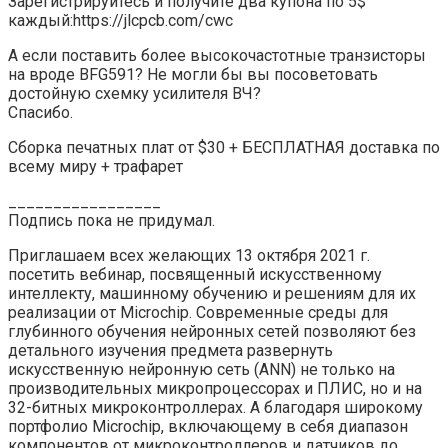
Зарегистрируйтесь и получите два купона по 5$
каждый:https://jlcpcb.com/cwc
А если поставить более высокочастотные транзисторы
на вроде BFG591? Не могли бы вы посоветовать
достойную схемку усилителя ВЧ?
Спасибо.
Сборка печатных плат от $30 + БЕСПЛАТНАЯ доставка по
всему миру + трафарет
_________________
Подпись пока не придумал.
Приглашаем всех желающих 13 октября 2021 г.
посетить вебинар, посвященный искусственному
интеллекту, машинному обучению и решениям для их
реализации от Microchip. Современные среды для
глубинного обучения нейронных сетей позволяют без
детального изучения предмета развернуть
искусственную нейронную сеть (ANN) не только на
производительных микропроцессорах и ПЛИС, но и на
32-битных микроконтроллерах. А благодаря широкому
портфолио Microchip, включающему в себя диапазон
компонентов от микроконтроллеров и датчиков до