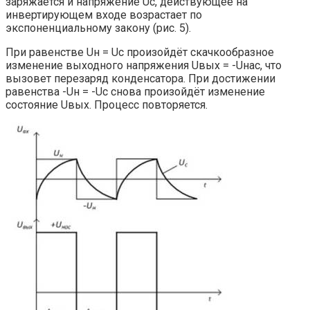
заряжается и напряжение Uс, действующее на
инвертирующем входе возрастает по
экспоненциальному закону (рис. 5).
При равенстве Uн = Uс произойдёт скачкообразное
изменение выходного напряжения Uвых = -Uнас, что
вызовет перезаряд конденсатора. При достижении
равенства -Uн = -Uс снова произойдёт изменение
состояние Uвых. Процесс повторяется.