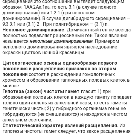
скрещивания это соотношение выглядит следующим
образом: 1АА:2Аа:1аа, то есть 3:1 (в случае полного
доминирования) или 1:2:1 (при неполном
доминировании). В случае дигибридного скрещивания —
9:3:3:1 или (3:1) 2 . При полигибридном — (3:1) n .
Неполное доминирование.
Доминантный ген не всегда
полностью подавляет рецессивный ген. Такое явление
называется
неполным доминированием
. Примером
неполного доминирования является наследование
окраски цветков ночной красавицы.
Цитологические основы единообразия первого
поколения и расщепления признаков во втором
поколении
состоят в расхождении гомологичных
хромосом и образовании гаплоидных половых клеток в
мейозе.
Гипотеза (закон) чистоты гамет
гласит: 1) при
образовании половых клеток в каждую гамету попадает
только один аллель из аллельной пары, то есть гаметы
генетически чисты; 2) у гибридного организма гены не
гибридизуются (не смешиваются) и находятся в чистом
аллельном состоянии.
Статистический характер явлений расщепления.
Из
гипотезы чистоты гамет следует, что закон расщепления