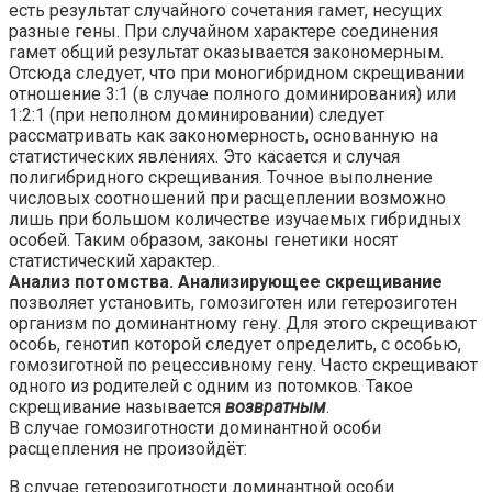
есть результат случайного сочетания гамет, несущих
разные гены. При случайном характере соединения
гамет общий результат оказывается закономерным.
Отсюда следует, что при моногибридном скрещивании
отношение 3:1 (в случае полного доминирования) или
1:2:1 (при неполном доминировании) следует
рассматривать как закономерность, основанную на
статистических явлениях. Это касается и случая
полигибридного скрещивания. Точное выполнение
числовых соотношений при расщеплении возможно
лишь при большом количестве изучаемых гибридных
особей. Таким образом, законы генетики носят
статистический характер.
Анализ потомства. Анализирующее скрещивание
позволяет установить, гомозиготен или гетерозиготен
организм по доминантному гену. Для этого скрещивают
особь, генотип которой следует определить, с особью,
гомозиготной по рецессивному гену. Часто скрещивают
одного из родителей с одним из потомков. Такое
скрещивание называется
возвратным
.
В случае гомозиготности доминантной особи
расщепления не произойдёт:
В случае гетерозиготности доминантной особи