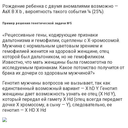
Рождение ребенка с двумя аномалиями возможно —
AaX B X b , вероятность такого события ¼ (25%).
Пример решения генетической задачи №5
«Рецессивные гены, кодирующие признаки
дальтонизма и гемофилии, сцеплены с X-хромосомой.
Мужчина с нормальным цветовым зрением и
гемофилией женится на здоровой женщине, отец
которой был дальтоником, но не гемофиликом.
Известно, что мать женщины была гомозиготна по
исследуемым признакам. Какое потомство получится от
брака их дочери со здоровым мужчиной?»
Генотип мужчины вопросов не вызывает, так как
единственный возможный вариант — X hD Y. Генотип
женщины дает возможность узнать ее отец (X Hd Y),
который передал ей гамету X Hd (отец всегда передает
дочке X хромосому, а сыну — Y), следовательно, ее
генотип — X HD X Hd