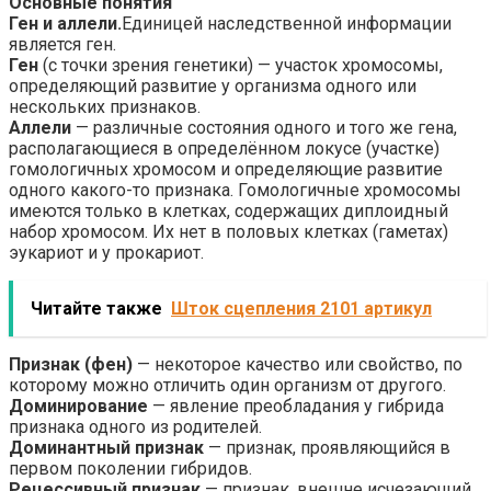
Основные понятия
Ген и аллели.
Единицей наследственной информации
является ген.
Ген
(с точки зрения генетики) — участок хромосомы,
определяющий развитие у организма одного или
нескольких признаков.
Аллели
— различные состояния одного и того же гена,
располагающиеся в определённом локусе (участке)
гомологичных хромосом и определяющие развитие
одного какого-то признака. Гомологичные хромосомы
имеются только в клетках, содержащих диплоидный
набор хромосом. Их нет в половых клетках (гаметах)
эукариот и у прокариот.
Читайте также
Шток сцепления 2101 артикул
Признак (фен)
— некоторое качество или свойство, по
которому можно отличить один организм от другого.
Доминирование
— явление преобладания у гибрида
признака одного из родителей.
Доминантный признак
— признак, проявляющийся в
первом поколении гибридов.
Рецессивный признак
— признак, внешне исчезающий