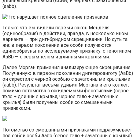
длинными крыльями (AABB) и черных с зачаточными
(aabb).
Только что вы видели первый закон Менделя
(единообразия) в действии, правда, в несколько ином
варианте — при дигибридном скрещивании. Но суть та
же: в первом поколении все особи получаются
единообразны по исследуемому признаку, с генотипом
AaBb — с серым телом и длинными крыльями.
Далее Морган применил анализирующее скрещивание.
Полученную в первом поколении дигетерозиготу (AaBb)
он скрестил с черной особью с зачаточными крыльями
(aabb). Результат весьма удивил Моргана и его коллег:
помимо потомства с ожидаемыми фенотипами (серое
тело + длинные крылья, черное тело + зачаточные
крылья) были получены особи со смешанными
признаками.
Потомство со смешанными признаками подразумевает
под собой особи Aabb (серое тело + зачаточные крылья)