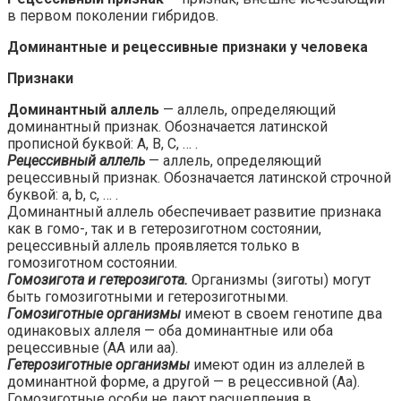
в первом поколении гибридов.
Доминантные и рецессивные признаки у человека
Признаки
Доминантный аллель
— аллель, определяющий
доминантный признак. Обозначается латинской
прописной буквой: А, B, С, … .
Рецессивный аллель
— аллель, определяющий
рецессивный признак. Обозначается латинской строчной
буквой: а, b, с, … .
Доминантный аллель обеспечивает развитие признака
как в гомо-, так и в гетерозиготном состоянии,
рецессивный аллель проявляется только в
гомозиготном состоянии.
Гомозигота и гетерозигота.
Организмы (зиготы) могут
быть гомозиготными и гетерозиготными.
Гомозиготные организмы
имеют в своем генотипе два
одинаковых аллеля — оба доминантные или оба
рецессивные (АА или аа).
Гетерозиготные организмы
имеют один из аллелей в
доминантной форме, а другой — в рецессивной (Аа).
Гомозиготные особи не дают расщепления в