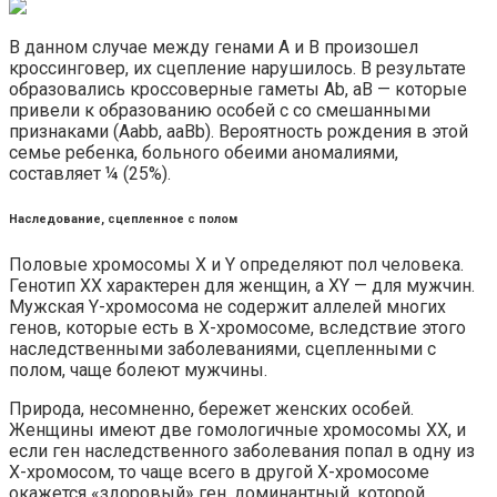
В данном случае между генами A и B произошел
кроссинговер, их сцепление нарушилось. В результате
образовались кроссоверные гаметы Ab, aB — которые
привели к образованию особей с со смешанными
признаками (Aabb, aaBb). Вероятность рождения в этой
семье ребенка, больного обеими аномалиями,
составляет ¼ (25%).
Наследование, сцепленное с полом
Половые хромосомы X и Y определяют пол человека.
Генотип XX характерен для женщин, а XY — для мужчин.
Мужская Y-хромосома не содержит аллелей многих
генов, которые есть в X-хромосоме, вследствие этого
наследственными заболеваниями, сцепленными с
полом, чаще болеют мужчины.
Природа, несомненно, бережет женских особей.
Женщины имеют две гомологичные хромосомы XX, и
если ген наследственного заболевания попал в одну из
X-хромосом, то чаще всего в другой X-хромосоме
окажется «здоровый» ген, доминантный, которой