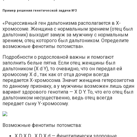
Пример решения генетической задачи №3
«Рецессивный ген дальтонизма располагается в X-
хромосоме. Женщина с нормальным зрением (отец был
дальтоник) выходит замуж за мужчину с нормальным
зрением, отец которого был дальтоником. Определите
возможные фенотипы потомства».
Подробности о родословной важны и помогают
заполнить белые пятна. Если отец женщины был
дальтоником (X d Y), то очевидно, что он передал ей
хромосому X d , так как от отца дочери всегда
передается X-хромосома. Значит женщина гетерозиготна
по данному признаку, а у мужчины возможен лишь один
вариант здорового генотипа — X D Y. То, что его отец был
дальтоником несущественно, ведь отец всегда
передает сыну Y-хромосому.
Возможные фенотипы потомства:
X D X D , X D X d — фенотипически здоровые