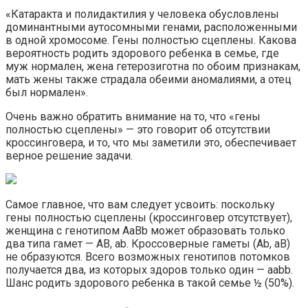
«Катаракта и полидактилия у человека обусловлены
доминантными аутосомными генами, расположенными
в одной хромосоме. Гены полностью сцеплены. Какова
вероятность родить здорового ребенка в семье, где
муж нормален, жена гетерозиготна по обоим признакам,
мать жены также страдала обеими аномалиями, а отец
был нормален».
Очень важно обратить внимание на то, что «гены
полностью сцеплены» — это говорит об отсутствии
кроссинговера, и то, что мы заметили это, обеспечивает
верное решение задачи.
Самое главное, что вам следует усвоить: поскольку
гены полностью сцеплены (кроссинговер отсутствует),
женщина с генотипом AaBb может образовать только
два типа гамет — AB, ab. Кроссоверные гаметы (Ab, aB)
не образуются. Всего возможных генотипов потомков
получается два, из которых здоров только один — aabb.
Шанс родить здорового ребенка в такой семье ½ (50%).