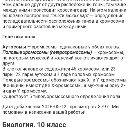
Чем дальше друг от друга расположены гены, тем чаще
между ними происходит кроссинговер. На этом явлении
основано построение
генетических карт
— определение
последовательности расположения генов в хромосоме
и примерного расстояния между ними.
Генетика пола
Аутосомы
— хромосомы, одинаковые у обоих полов.
Половые хромосомы (гетерохромосомы)
— хромосомы,
по которым мужской и женский пол отличаются друг от
друга.
В клетке человека содержится 46 хромосом, или 23
пары: 22 пары аутосом и 1 пара половых хромосом.
Половые хромосомы обозначают как X- и Y-хромосомы.
Женщины имеют две X-хромосомы, а мужчины одну Х-
и одну Y-хромосому.
Существует 5 типов хромосомного определения пола.
Дата добавления: 2018-05-12 ; просмотров: 3797 ; Мы
поможем в написании вашей работы!
Биология. 10 класс