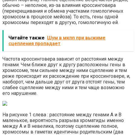
обычно – неполное, из-за влияния кроссинговера
(перекрещивания и обмена участками гомологичных
хромосом в процессе мейоза). То есть, гены одной
хромосомы переходят в другую, гомологичную ей.
Читайте также
Шум в мкпп при выжиме
сцепления пропадает
Частота кроссинговера зависит от расстояния между
генами. Чем ближе друг к другу расположены гены в
хромосоме, тем сильнее между ними сцепление и тем
реже происходит их расхождение при кроссинговере, и,
наоборот, чем дальше друг от друга отстоят гены, тем
слабее сцепление между ними и тем чаще возможно
его нарушение.
На рисунке 1 слева : расстояние между генами А и В
маленькое, вероятность разрыва хроматиды именно
между А и В невелика, поэтому сцепление полное,
хромосомы в гаметах идентичны родительским (два