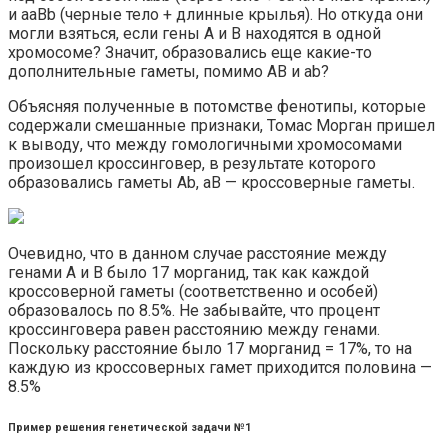
и aaBb (черные тело + длинные крылья). Но откуда они
могли взяться, если гены A и B находятся в одной
хромосоме? Значит, образовались еще какие-то
дополнительные гаметы, помимо AB и ab?
Объясняя полученные в потомстве фенотипы, которые
содержали смешанные признаки, Томас Морган пришел
к выводу, что между гомологичными хромосомами
произошел кроссинговер, в результате которого
образовались гаметы Ab, aB — кроссоверные гаметы.
Очевидно, что в данном случае расстояние между
генами A и B было 17 морганид, так как каждой
кроссоверной гаметы (соответственно и особей)
образовалось по 8.5%. Не забывайте, что процент
кроссинговера равен расстоянию между генами.
Поскольку расстояние было 17 морганид = 17%, то на
каждую из кроссоверных гамет приходится половина —
8.5%
Пример решения генетической задачи №1