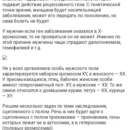
подавит действие рецессивного гена. С генетической
точки зрения, женщина будет носительницей
заболевания, может его передать по поколению, но
сама болеть не будет.
У мужчин если ген заболевания оказался в X-
хромосоме, то не проявиться он не может. Именно по
этой причине мужчины чаще страдают дальтонизмом,
гемофилией и т.д.
Не у всех организмов особь мужского пола
характеризуется набором хромосом XY, а женского — XX.
У пресмыкающихся, птиц, бабочек женские особи
имеют гетерогаметный пол- XY, а мужские — XX. То же
самое относится к домашним курам: петух — XX, курица
— XY.
Решим несколько задач по теме наследования,
сцепленного с полом. Речь в них будет идти о
сцепленных с полом признаками — признаками, гены
которых лежат не в аутосомах, а в гетеросомах
(половых хромосомах).