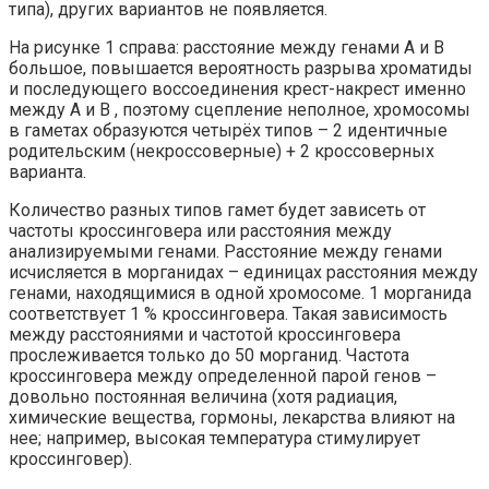
типа), других вариантов не появляется.
На рисунке 1 справа: расстояние между генами А и В
большое, повышается вероятность разрыва хроматиды
и последующего воссоединения крест-накрест именно
между А и В , поэтому сцепление неполное, хромосомы
в гаметах образуются четырёх типов – 2 идентичные
родительским (некроссоверные) + 2 кроссоверных
варианта.
Количество разных типов гамет будет зависеть от
частоты кроссинговера или расстояния между
анализируемыми генами. Расстояние между генами
исчисляется в морганидах – единицах расстояния между
генами, находящимися в одной хромосоме. 1 морганида
соответствует 1 % кроссинговера. Такая зависимость
между расстояниями и частотой кроссинговера
прослеживается только до 50 морганид. Частота
кроссинговера между определенной парой генов –
довольно постоянная величина (хотя радиация,
химические вещества, гормоны, лекарства влияют на
нее; например, высокая температура стимулирует
кроссинговер).