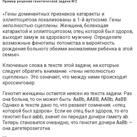
Пример решения генетической задачи №2
«Гены доминантных признаков катаракты и
эллиптоцитоза локализованы в 1-й аутосоме. Гены
неполностью сцеплены. Женщина, болеющая
катарактой и эллиптоцитозом, отец которой был здоров,
выходит замуж за здорового мужчину. Определите
возможные фенотипы потомства и вероятность
рождения больного обеими аномалиями ребенка в этой
семье».
Ключевые слова в тексте этой задачи, на которые
следует обратить внимание: «гены неполностью
сцеплены». Это означает, что между ними происходит
кроссинговер.
Генотип женщины остается неясен из текста задачи. Раз
она больна, то он может быть: AaBb, AABB, AABb, AaBB.
Однако в тексте дано то, что развеет сомнения: «отец
которой был здоров». Если ее отец был здоров, то его
генотип был aabb, значит он передал дочери гамету ab.
Теперь становится очевидно, что генотип дочери AaBb —
она дигетерозиготна.