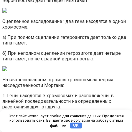
вероятностью дает четыре типа гамет:
Сцепленное наследование : два гена находятся в одной
хромосоме.
а) При полном сцеплении гетерозигота дает только два
типа гамет.
б) При неполном сцеплении гетрозигота дает четыре
типа гамет, но не с равной вероятностью.
На вышесказанном строится хромосомная теория
наследственности Моргана:
1. Гены находятся в хромосомах и расположены в
линейной последовательности на определенных
расстояниях друг от друга.
Этот сайт использует cookie для хранения данных. Продолжая
2. Гены, расположенные в одной хромосоме, составляют
использовать сайт, Вы даете свое согласие на работу с этими
группу сцепления. Число групп сцепления равно
файлами.
OK
гаплоидному числу хромосом. Признаки, гены которых