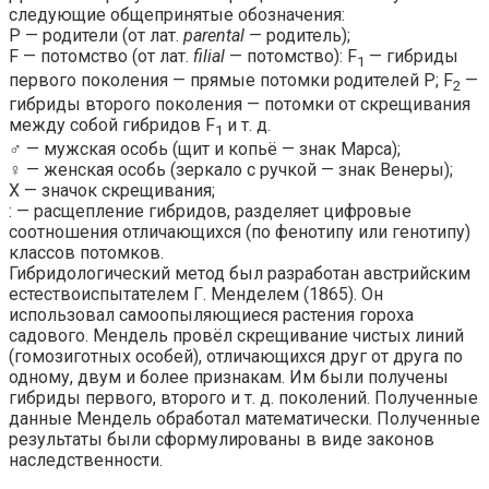
следующие общепринятые обозначения:
Р — родители (от лат.
parental
— родитель);
F — потомство (от лат.
filial
— потомство): F
— гибриды
1
первого поколения — прямые потомки родителей Р; F
—
2
гибриды второго поколения — потомки от скрещивания
между собой гибридов F
и т. д.
1
♂ — мужская особь (щит и копьё — знак Марса);
♀ — женская особь (зеркало с ручкой — знак Венеры);
X — значок скрещивания;
: — расщепление гибридов, разделяет цифровые
соотношения отличающихся (по фенотипу или генотипу)
классов потомков.
Гибридологический метод был разработан австрийским
естествоиспытателем Г. Менделем (1865). Он
использовал самоопыляющиеся растения гороха
садового. Мендель провёл скрещивание чистых линий
(гомозиготных особей), отличающихся друг от друга по
одному, двум и более признакам. Им были получены
гибриды первого, второго и т. д. поколений. Полученные
данные Мендель обработал математически. Полученные
результаты были сформулированы в виде законов
наследственности.