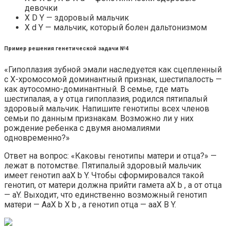
девочки
X D Y — здоровый мальчик
X d Y — мальчик, который болен дальтонизмом
Пример решения генетической задачи №4
«Гипоплазия зубной эмали наследуется как сцепленный
с X-хромосомой доминантный признак, шестипалость —
как аутосомно-доминантный. В семье, где мать
шестипалая, а у отца гипоплазия, родился пятипалый
здоровый мальчик. Напишите генотипы всех членов
семьи по данным признакам. Возможно ли у них
рождение ребенка с двумя аномалиями
одновременно?»
Ответ на вопрос: «Каковы генотипы матери и отца?» —
лежат в потомстве. Пятипалый здоровый мальчик
имеет генотип aaX b Y. Чтобы сформировался такой
генотип, от матери должна прийти гамета aX b , а от отца
— aY. Выходит, что единственно возможный генотип
матери — AaX b X b , а генотип отца — aaX B Y.