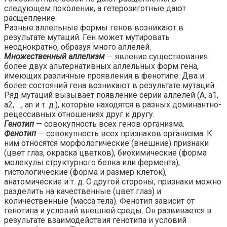
следующем поколении, а гетерозиготные дают
расщепление.
Разные аллельные формы генов возникают в
результате мутаций. Ген может мутировать
неоднократно, образуя много аллелей.
Множественный аллелизм
— явление существования
более двух альтернативных аллельных форм гена,
имеющих различные проявления в фенотипе. Два и
более состояний гена возникают в результате мутаций.
Ряд мутаций вызывает появление серии аллелей (А, а1,
а2, …, аn и т. д.), которые находятся в разных доминантно-
рецессивных отношениях друг к другу.
Генотип
— совокупность всех генов организма.
Фенотип
— совокупность всех признаков организма. К
ним относятся морфологические (внешние) признаки
(цвет глаз, окраска цветков), биохимические (форма
молекулы структурного белка или фермента),
гистологические (форма и размер клеток),
анатомические и т. д. С другой стороны, признаки можно
разделить на качественные (цвет глаз) и
количественные (масса тела). Фенотип зависит от
генотипа и условий внешней среды. Он развивается в
результате взаимодействия генотипа и условий