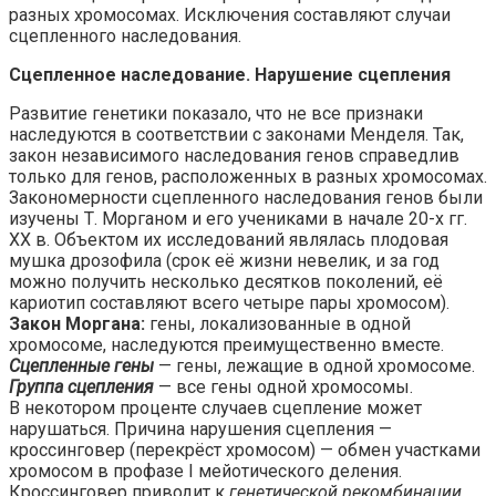
разных хромосомах. Исключения составляют случаи
сцепленного наследования.
Сцепленное наследование. Нарушение сцепления
Развитие генетики показало, что не все признаки
наследуются в соответствии с законами Менделя. Так,
закон независимого наследования генов справедлив
только для генов, расположенных в разных хромосомах.
Закономерности сцепленного наследования генов были
изучены Т. Морганом и его учениками в начале 20-х гг.
XX в. Объектом их исследований являлась плодовая
мушка дрозофила (срок её жизни невелик, и за год
можно получить несколько десятков поколений, её
кариотип составляют всего четыре пары хромосом).
Закон Моргана:
гены, локализованные в одной
хромосоме, наследуются преимущественно вместе.
Сцепленные гены
— гены, лежащие в одной хромосоме.
Группа сцепления
— все гены одной хромосомы.
В некотором проценте случаев сцепление может
нарушаться. Причина нарушения сцепления —
кроссинговер (перекрёст хромосом) — обмен участками
хромосом в профазе I мейотического деления.
Кроссинговер приводит к
генетической рекомбинации
.