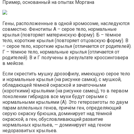
Пример, основанный на опытах Моргана
Гены, расположенные в одной хромосоме, наследуются
совместно. Фенотипы А – серое тело, нормальные
крылья (повторяет материнскую форму). Б – тёмное
тело, короткие крылья (повторяет отцовскую форму). В
– серое тело, короткие крылья (отличается от родителей).
Г – тёмное тело, нормальные крылья (отличается от
родителей). В и Г получены в результате кроссинговера
в мейозе.
Если скрестить мушку дрозофилу, имеющую серое тело
и нормальные крылья (на рисунке самка), с мушкой,
обладающей тёмной окраской и зачаточными
(короткими) крыльями (на рисунке самец), то в первом
поколении гибридов все мухи будут серыми с
нормальными крыльями (А). Это гетерозиготы по двум
парам аллельных генов, причём ген, определяющий
серую окраску брюшка, доминирует над тёмной
окраской, а ген, обусловливающий развитие
нормальных крыльев, — доминирует над геном
недоразвитых крыльев.