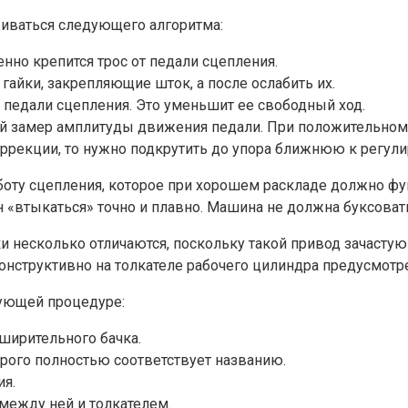
иваться следующего алгоритма:
енно крепится трос от педали сцепления.
айки, закрепляющие шток, а после ослабить их.
 педали сцепления. Это уменьшит ее свободный ход.
 замер амплитуды движения педали. При положительном ре
ррекции, то нужно подкрутить до упора ближнюю к регули
боту сцепления, которое при хорошем раскладе должно фу
 «втыкаться» точно и плавно. Машина не должна буксовать
ки несколько отличаются, поскольку такой привод зачасту
 конструктивно на толкателе рабочего цилиндра предусмотр
дующей процедуре:
ширительного бачка.
орого полностью соответствует названию.
ия.
 между ней и толкателем.