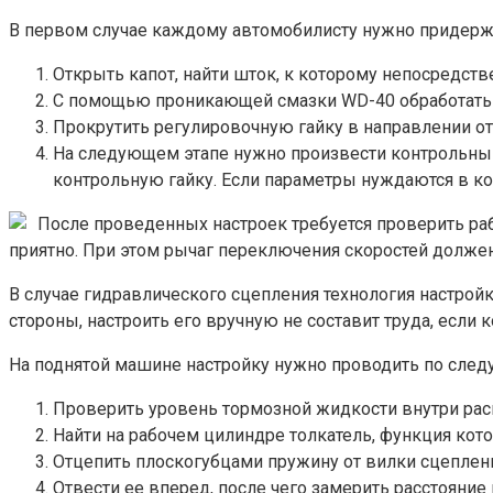
В первом случае каждому автомобилисту нужно придерж
Открыть капот, найти шток, к которому непосредств
С помощью проникающей смазки WD-40 обработать г
Прокрутить регулировочную гайку в направлении от
На следующем этапе нужно произвести контрольный
контрольную гайку. Если параметры нуждаются в ко
После проведенных настроек требуется проверить ра
приятно. При этом рычаг переключения скоростей должен
В случае гидравлического сцепления технология настрой
стороны, настроить его вручную не составит труда, если
На поднятой машине настройку нужно проводить по сле
Проверить уровень тормозной жидкости внутри рас
Найти на рабочем цилиндре толкатель, функция кот
Отцепить плоскогубцами пружину от вилки сцеплен
Отвести ее вперед, после чего замерить расстояние