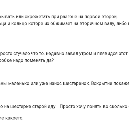
ывать или скрежетать при разгоне на первой второй,
ца и кольцо которе их обжимает на вторичном валу, либо
росто стучало что то, недавно завел утром и плявидся этот 
робке надо поменять да?
маны маленько или уже износ шестеренок. Вскрытие покаже
о на шестерке старой еду… Просто хочу понять во сколько 
е какоето.