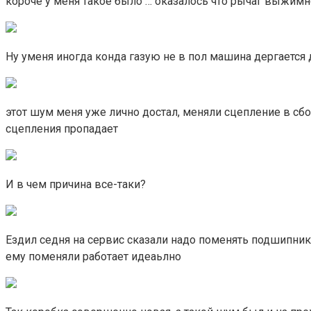
короче у меня такое было … оказалось что рычаг выжим
Ну уменя иногда конда газую не в пол машина дергается д
этот шум меня уже лично достал, меняли сцепление в сб
сцепления пропадает
И в чем причина все-таки?
Ездил седня на сервис сказали надо поменять подшипник 
ему поменяли работает идеаьлно