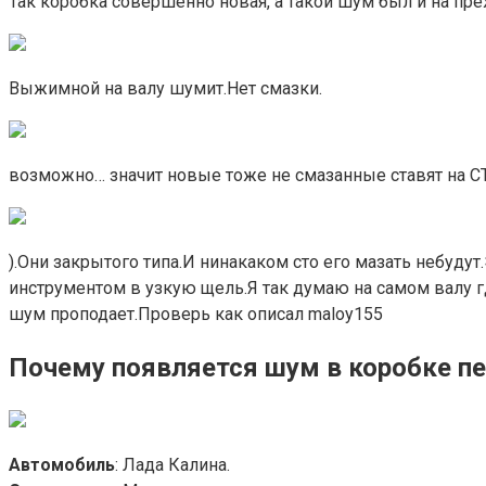
Так коробка совершенно новая, а такой шум был и на преж
Выжимной на валу шумит.Нет смазки.
возможно… значит новые тоже не смазанные ставят на С
).Они закрытого типа.И нинакаком сто его мазать небуд
инструментом в узкую щель.Я так думаю на самом валу г
шум проподает.Проверь как описал maloy155
Почему появляется шум в коробке п
Автомобиль
: Лада Калина.