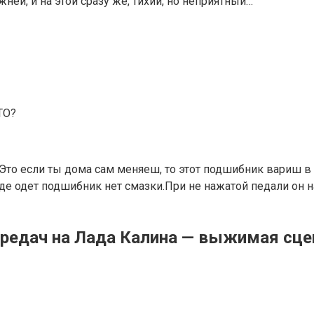
ней, и на этой сразу же, тихий, но неприятный…
ТО?
ут.Это если ты дома сам меняеш, то этот подшибник вариш
де одет подшибник нет смазки.При не нажатой педали он н
ередач на Лада Калина — выжимая сце