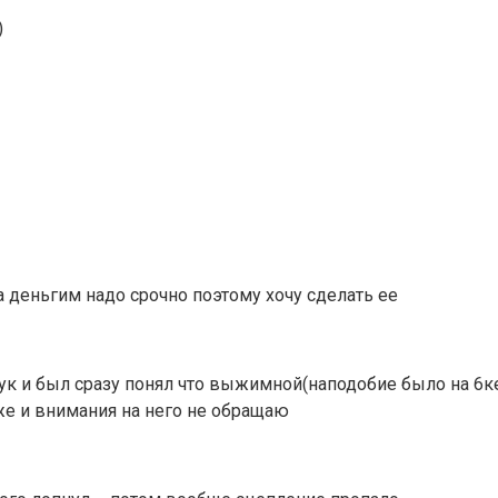
)
а деньгим надо срочно поэтому хочу сделать ее
ук и был сразу понял что выжимной(наподобие было на 6ке)
же и внимания на него не обращаю