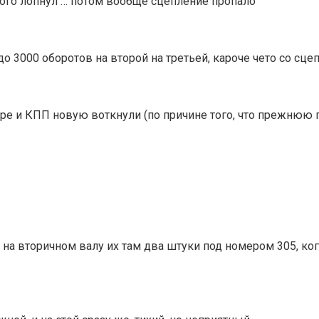
ного лопнул … потом вообще сцепление пропало
о 3000 оборотов на второй на третьей, кароче чето со сце
оре и КПП новую воткнули (по причине того, что прежнюю 
на вторичном валу их там два штуки под номером 305, когд