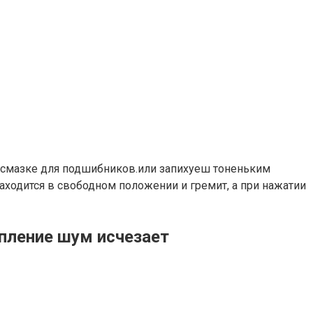
 в смазке для подшибников.или запихуеш тоненьким
аходится в свободном положении и гремит, а при нажатии
пление шум исчезает