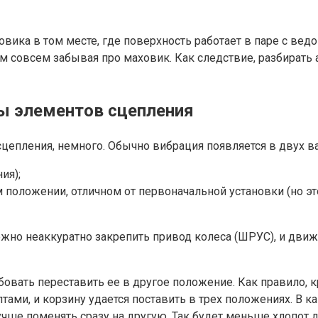
ховика в том месте, где поверхность работает в паре с в
ом совсем забывая про маховик. Как следствие, разбирать 
ы элементов сцепления
цепления, немного. Обычно вибрация появляется в двух ва
ия);
 положении, отличном от первоначальной установки (но эт
но неаккуратно закрепить привод колеса (ШРУС), и движ
овать переставить ее в другое положение. Как правило, 
тами, и корзину удается поставить в трех положениях. В 
чше поменять сразу на другую. Так будет меньше хлопот 