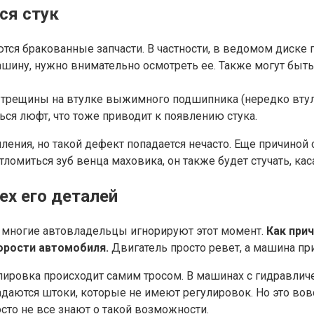
ся стук
яются бракованные запчасти. В частности, в ведомом дис
ашину, нужно внимательно осмотреть ее. Также могут быть
 трещины на втулке выжимного подшипника (нередко втулк
ся люфт, что тоже приводит к появлению стука.
ления, но такой дефект попадается нечасто. Еще причиной 
ломиться зуб венца маховика, он также будет стучать, ка
ех его деталей
о многие автовладельцы игнорируют этот момент.
Как при
орости автомобиля.
Двигатель просто ревет, а машина при
лировка происходит самим тросом. В машинах с гидравли
аются штоки, которые не имеют регулировок. Но это вовсе 
сто не все знают о такой возможности.