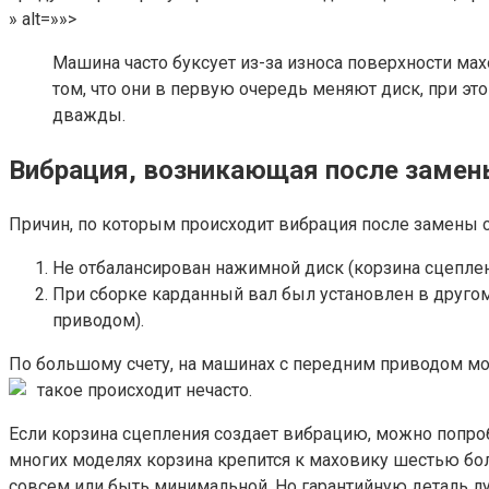
» alt=»»>
Машина часто буксует из-за износа поверхности ма
том, что они в первую очередь меняют диск, при эт
дважды.
Вибрация, возникающая после замен
Причин, по которым происходит вибрация после замены с
Не отбалансирован нажимной диск (корзина сцеплен
При сборке карданный вал был установлен в другом
приводом).
По большому счету, на машинах с передним приводом мож
такое происходит нечасто.
Если корзина сцепления создает вибрацию, можно попроб
многих моделях корзина крепится к маховику шестью бол
совсем или быть минимальной. Но гарантийную деталь лу