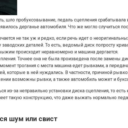
ть, шло пробуксовывание, педаль сцепления срабатывала 
явилось дерганье автомобиля. Что же могло случиться по
чается не так уж и редко, если речь идет о неоригинальны
и у заводских деталей. То есть, ведомый диск попросту кр
а выжим происходит неравномерно и машина дергается.
пления. Точнее она не была произведена после замены ди
 момент трогания с места машина едет рывками, а передача
ей, которые в ней нуждались. В частности, причиной рыв
жении возможны рывки, а также автомобиль может и букс
ся из-за неправильно установки диска сцепления, то есть 
ет такую конструкцию, что даже выжать нормально педаль
ся шум или свист