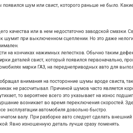
 появился шум или свист, которого раньше не было. Какие
 качества или в нем недостаточно заводской смазки. Сви
к шумит при выключенном сцеплении. Но это даже нелогичн
нимален.
сти на кончиках нажимных лепестков. Обычно таким дефе
тирки деталей свист, который появился первоначально, пр
автомобилях марки ГАЗ, на переднеприводных авто для вы
обращал внимания на посторонние шумы вроде свиста, так
 никак не рассчитывал. Причиной шумов часто является ко
тихает, то вероятнее всего это указывает на износ подши
ршание возникает во время переключения скоростей. Зде
ессе эксплуатации автомобиля довольно быстро.
чатом валу. При разборке авто следует сделать внешний 
кой. Явно изношенную деталь лучше сразу поменять.