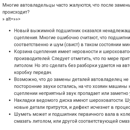
Многие автовладельцы часто жалуются, что после замены
происходит?
» alt=»»>
Новый выжимной подшипник оказался ненадлежащего
сцепления. Многие ошибочно считают, что подшипни
соответственно и шум (свист) в таком состоянии ми
Корзина сцепления имеет неровности и шероховато
производителей. Следует отметить, что по мере при
литолом. Но это сделать без разборки удается на 
коробку передач.
Возможно, что до замены деталей автовладелец не 
посторонние звуки остались, на что хозяин машины
сцеплении неприятный звук пропадает или заметно у
Накладки ведомого диска имеют шероховатости. Шу
новые детали притрутся, и дефект исчезнет в проц
Шуметь может и подшипник первичного вала в колен
смазать литолом, или другой соответствующей смаз