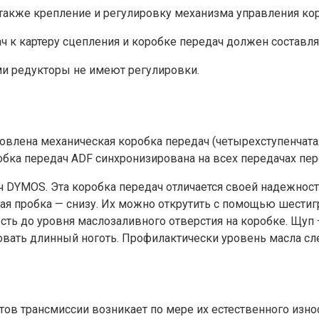
также крепление и регулировку механизма управления кор
к картеру сцепления и коробке передач должен составлять 
ми редукторы не имеют регулировки.
овлена механическая коробка передач (четырехступенчата
обка передач ADF синхронизирована на всех передачах пер
 DYMOS. Эта коробка передач отличается своей надежност
ая пробка — снизу. Их можно открутить с помощью шестиг
ть до уровня маслозаливного отверстия на коробке. Щуп 
овать длинный ноготь. Профилактически уровень масла сл
в трансмиссии возникает по мере их естественного износ