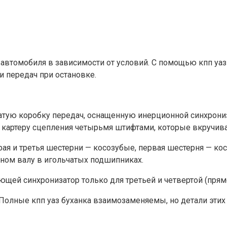
и автомобиля в зависимости от условий. С помощью кпп у
и передач при остановке.
чатую коробку передач, оснащенную инерционной синхрони
к картеру сцепления четырьмя штифтами, которые вкручива
я и третья шестерни — косозубые, первая шестерня — кос
дном валу в игольчатых подшипниках.
ей синхронизатор только для третьей и четвертой (прямо
 Полные кпп уаз буханка взаимозаменяемы, но детали эти