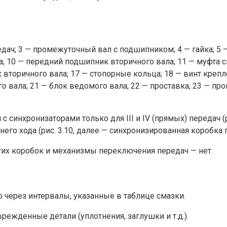
едач; 3 — промежуточный вал с подшипником; 4 — гайка; 5
; 10 — передний подшипник вторичного вала; 11 — муфта си
ик вторичного вала; 17 — стопорные кольца; 18 — винт кре
о вала; 21 — блок ведомого вала; 22 — проставка; 23 — п
синхронизаторами только для III и IV (прямых) передач (р
его хода (рис. 3.10, далее — синхронизированная коробка 
их коробок и механизмы переключения передач — нет.
 через интервалы, указанные в таблице смазки.
режденные детали (уплотнения, заглушки и т.д.).