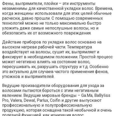
Фены, выпрямители, плойки – эти инструменты
незаменимы для качественной укладки волос. Времена,
когда женщины использовали для этих целей обычные
расчески, давно прошли. С помощью современных
технологий можно не только максимально быстро
уложить даже самые непослушные волосы, но и
обезопасить их от возможного повреждения.
Действие приборов по укладке волос основано на
высоком нагреве рабочей части. Температура
воздействует на волосы, сушит их, выпрямляет и
фиксирует в необходимом положении. Простой процесс
может негативно влиять на состояние волос,
пересушивать их, разрушать структуру и т.д. Особенно
это актуально для случаев частого применения фенов,
утюжков и выпрямителей.
Ведущие производители оборудования для ухода за
волосами пытаются бороться с этим негативным
явлением. Ведущие мировые бренды – Ga.Ma, BaByliss
Pro, Valera, Dewal, Parlux, Coifin и другие выпускают
профессиональную и полупрофессиональную
продукцию, которая оснащена такой необычной и очень
полезной функцией, как ионизация волос.