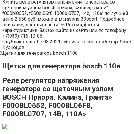
Купить реле регулятор напряжения генератора со
щеточным узлом bosch приора, калина, гранта"
f000bl0652, f000bl06f8, f000bl0707, 14b, 110a" по лучшей
цене 2 550 руб. можно в магазине 33sport. Подробное
описание, доставка по всей России, фото и
характеристики. Заказывайте на сайте или по телефону:
+7(939) 716-10-06
Опубликовано:
07.08.2021
Рубрика:
Генератор
Автор:
Яков
Кузнецов
Щетки для генератора bosch 110a
Реле регулятор напряжения
генератора со щеточным узлом
BOSCH Приора, Калина, Гранта»
F000BL0652, F000BL06F8,
F000BL0707, 14B, 110A»