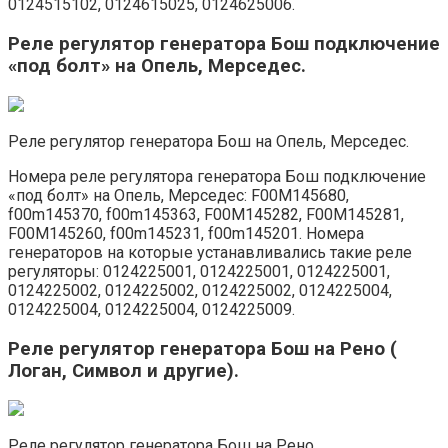
0124515102, 0124615025, 0124625006.
Реле регулятор генератора Бош подключение
«под болт» на Опель, Мерседес.
Реле регулятор генератора Бош на Опель, Мерседес.
Номера реле регулятора генератора Бош подключение
«под болт» на Опель, Мерседес: F00M145680,
f00m145370, f00m145363, F00M145282, F00M145281,
F00M145260, f00m145231, f00m145201. Номера
генераторов на которые устанавливались такие реле
регуляторы: 0124225001, 0124225001, 0124225001,
0124225002, 0124225002, 0124225002, 0124225004,
0124225004, 0124225004, 0124225009.
Реле регулятор генератора Бош на Рено (
Логан, Символ и другие).
Реле регулятор генератора Бош на Рено