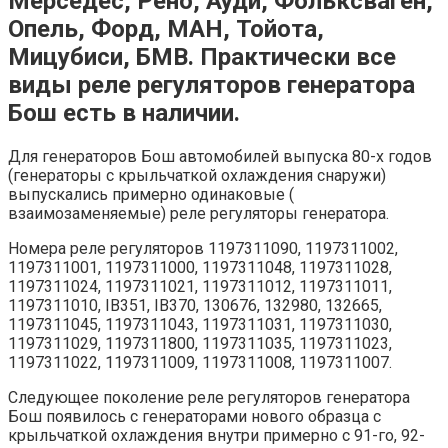
Мерседес, Рено, Ауди, Фольксваген,
Опель, Форд, МАН, Тойота,
Мицубиси, БМВ. Практически все
виды реле регуляторов генератора
Бош есть в наличии.
Для генераторов Бош автомобилей выпуска 80-х годов
(генераторы с крыльчаткой охлаждения снаружи)
выпускались примерно одинаковые (
взаимозаменяемые) реле регуляторы генератора.
Номера реле регуляторов 1197311090, 1197311002,
1197311001, 1197311000, 1197311048, 1197311028,
1197311024, 1197311021, 1197311012, 1197311011,
1197311010, IB351, IB370, 130676, 132980, 132665,
1197311045, 1197311043, 1197311031, 1197311030,
1197311029, 1197311800, 1197311035, 1197311023,
1197311022, 1197311009, 1197311008, 1197311007.
Следующее поколение реле регуляторов генератора
Бош появилось с генераторами нового образца с
крыльчаткой охлаждения внутри примерно с 91-го, 92-