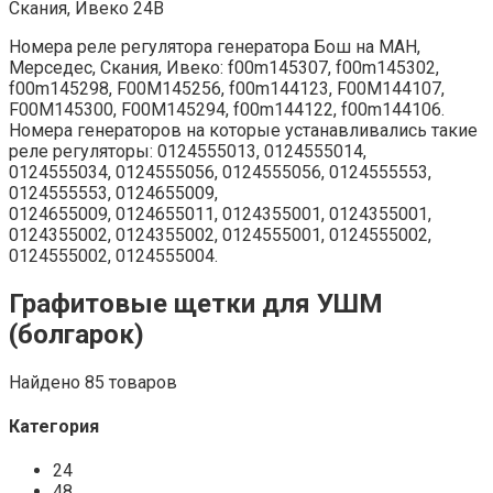
Скания, Ивеко 24В
Номера реле регулятора генератора Бош на МАН,
Мерседес, Скания, Ивеко: f00m145307, f00m145302,
f00m145298, F00M145256, f00m144123, F00M144107,
F00M145300, F00M145294, f00m144122, f00m144106.
Номера генераторов на которые устанавливались такие
реле регуляторы: 0124555013, 0124555014,
0124555034, 0124555056, 0124555056, 0124555553,
0124555553, 0124655009,
0124655009, 0124655011, 0124355001, 0124355001,
0124355002, 0124355002, 0124555001, 0124555002,
0124555002, 0124555004.
Графитовые щетки для УШМ
(болгарок)
Найдено 85 товаров
Категория
24
48