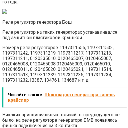
го года.
Реле регулятор генератора Бош
Реле регулятор на таких генераторах устанавливался
под защитной пластиковой крышкой.
Номера реле регуляторов 1197311556, 1197311533,
1197311242, 1197311219, 1197311217, 1197311213,
1197311211, 0120335010, 0120465007, 0120465007,
0120465008, 0120465008,0120465009, 0120465010,
0120465011, 0120465020, 0120465021, 1197311514,
1197311513, 1197311239, 1197311235, 1197311234,
1197311232, IB387, 134761, 134687 и т. д.
Читайте также
Шоколадка генератора газель
крайслер
Никаких принципиальных отличий от предыдущего не
было, на реле регуляторе генератора БМВ появилась
фишка подключения на 3 контакта.