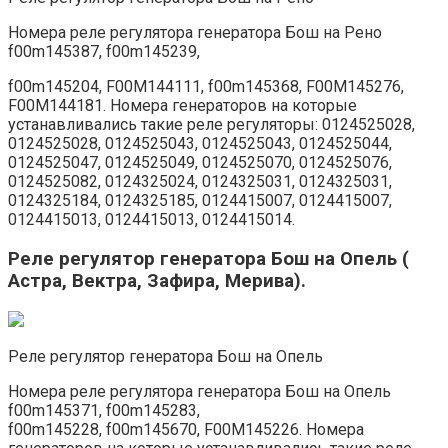
Номера реле регулятора генератора Бош на Рено
f00m145387, f00m145239,
f00m145204, F00M144111, f00m145368, F00M145276,
F00M144181. Номера генераторов на которые
устанавливались такие реле регуляторы: 0124525028,
0124525028, 0124525043, 0124525043, 0124525044,
0124525047, 0124525049, 0124525070, 0124525076,
0124525082, 0124325024, 0124325031, 0124325031,
0124325184, 0124325185, 0124415007, 0124415007,
0124415013, 0124415013, 0124415014.
Реле регулятор генератора Бош на Опель (
Астра, Вектра, Зафира, Мерива).
Реле регулятор генератора Бош на Опель
Номера реле регулятора генератора Бош на Опель
f00m145371, f00m145283,
f00m145228, f00m145670, F00M145226. Номера