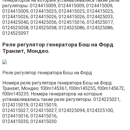
генераторов на которые устанавливались такие реле
регуляторы: 0124415009, 0124415009, 0124415009,
0124415009, 0124415025, 0124415025, 0124415025,
0124415026, 0124415026, 0124415026, 0124425033,
0124425040, 0124425056, 0124515016, 0124525017,
0124525058, 0124525058, 0124525086, 0124525086,
0124525097.
Реле регулятор генератора Бош на Форд
Транзит, Мондео.
Реле регулятор генератора Бош на Форд
Номера реле регулятора генератора Бош на Форд
Транзит, Мондео: f00m145361, f00m145255, f00m145672,
f00m145235. Номера генераторов на которые
устанавливались такие реле регуляторы: 0124225021,
0124315019, 0124315019,
0124315027, 0124315027, 0124325094, 0124325100,
0124415016, 0124415016,
0124415030, 0124415030.