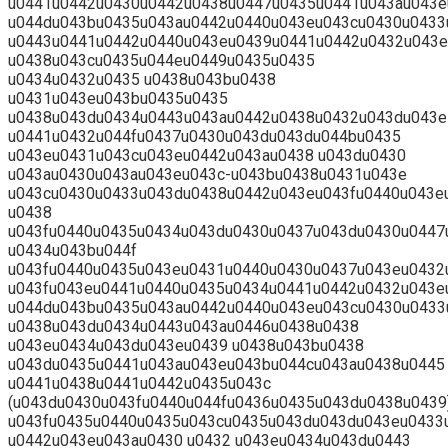
u0441u0442u0430u0442u0438u0447u0435u0441u043au043e
u044du043bu0435u043au0442u0440u043eu043cu0430u0433
u0443u0441u0442u0440u043eu0439u0441u0442u0432u043e
u0438u043cu0435u044eu0449u0435u0435
u0434u0432u0435 u0438u043bu0438
u0431u043eu043bu0435u0435
u0438u043du0434u0443u043au0442u0438u0432u043du043e
u0441u0432u044fu0437u0430u043du043du044bu0435
u043eu0431u043cu043eu0442u043au0438 u043du0430
u043au0430u043au043eu043c-u043bu0438u0431u043e
u043cu0430u0433u043du0438u0442u043eu043fu0440u043e
u0438
u043fu0440u0435u0434u043du0430u0437u043du0430u0447
u0434u043bu044f
u043fu0440u0435u043eu0431u0440u0430u0437u043eu0432
u043fu043eu0441u0440u0435u0434u0441u0442u0432u043e
u044du043bu0435u043au0442u0440u043eu043cu0430u0433
u0438u043du0434u0443u043au0446u0438u0438
u043eu0434u043du043eu0439 u0438u043bu0438
u043du0435u0441u043au043eu043bu044cu043au0438u0445
u0441u0438u0441u0442u0435u043c
(u043du0430u043fu0440u044fu0436u0435u043du0438u0439
u043fu0435u0440u0435u043cu0435u043du043du043eu0433
u0442u043eu043au0430 u0432 u043eu0434u043du0443