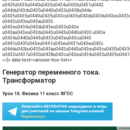
u043fu0435u0440u0435u0434u0430u0451u0442
u044du043du0435u0440u0433u0438u044e
u043fu0435u0440u0435u043cu0435u043du043du043eu0433
u0442u043eu043au0430
u043eu0434u043du043eu0433u043e
u043au043eu043du0442u0443u0440u0430 u043a
u0434u0440u0443u0433u043eu043cu0443
u0441u043fu043eu0441u043eu0431u043eu043c
u044du043bu0435u043au0442u0440u043eu043cu0430u0433
u0432u0437u0430u0438u043cu043eu0434u0435u0439u0441
«>]» data-test=»answer-box-list»>
Генератор переменного тока.
Трансформатор
Урок 16. Физика 11 класс ФГОС