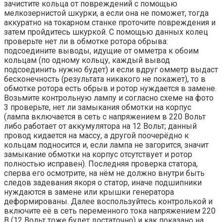
зачистите кольца от повреждений с помощью
мелкозернистой шкурки, а если она не поможет, тогда
аккуратно на токарном станке проточите повреждения и
затем пройдитесь шкуркой. С помощью данных колец
проверьте нет ли в обмотке ротора обрыва:
подсоедините выводы, идущие от омметра к обоим
кольцам (по одному кольцу, каждый вывод
подсоединить нужно будет) и если вдруг омметр выдаст
бесконечность (результата никакого не покажет), то в
обмотке ротора есть обрыв и ротор нуждается в замене.
Возьмите контрольную лампу и согласно схеме на фото
3 проверьте, нет ли замыкания обмотки на корпус
(лампа включается в сеть с напряжением в 220 Вольт
либо работает от аккумулятора на 12 Вольт; данный
провод кидается на массу, а другой поочерёдно к
кольцам подносится и, если лампа не загорится, значит
замыкание обмотки на корпус отсутствует и ротор
полностью исправен). Последняя проверка статора,
сперва его осмотрите, на нём не должно внутри быть
следов задевания якоря о статор, иначе подшипники
нуждаются в замене или крышки генератора
деформированы. Далее воспользуйтесь контролькой и
включите её в сеть переменного тока напряжением 220
В (12 Вольт тоже будет достаточно) и как показано на