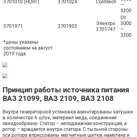
3701010 (HORT)
3701024
Contitech
—
3200
От
Электро
3000
3701971
3701953
3701747
—
3200
*цены указаны
состоянием на август
2019 года
Принцип работы источника питания
ВАЗ 21099, ВАЗ 2109, ВАЗ 2108
Внутри генераторной установки вмонтированы катушки
в количестве 6 штук, материал медь, соединение
звездообразно. Статор – неподвижная конструкция, а
ротор – вращается внутри статора. С тыльной стороны
оси ротора впрессованы магнитные щетки, намотана и