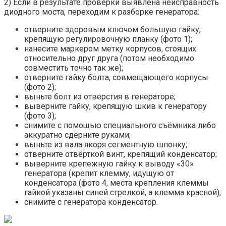
2) Если в результате проверки выявлена неисправность
диодного моста, переходим к разборке генератора:
отверните здоровым ключом большую гайку,
крепящую регулировочную планку (фото 1);
нанесите маркером метку корпусов, стоящих
относительно друг друга (потом необходимо
совместить точно так же);
отверните гайку болта, совмещающего корпусы
(фото 2);
выньте болт из отверстия в генераторе;
выверните гайку, крепящую шкив к генератору
(фото 3);
снимите с помощью специального съёмника либо
аккуратно сдёрните руками;
выньте из вала якоря сегментную шпонку;
отверните отвёрткой винт, крепящий конденсатор;
выверните крепежную гайку к выводу «30»
генератора (крепит клемму, идущую от
конденсатора (фото 4, места крепления клеммы
гайкой указаны синей стрелкой, а клемма красной);
снимите с генератора конденсатор.