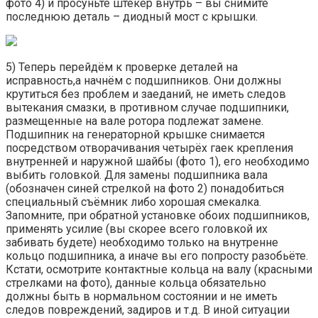
фото 4) и просуньте штекер внутрь – вы снимите
последнюю деталь – диодный мост с крышки.
5) Теперь перейдём к проверке деталей на
исправность,а начнём с подшипников. Они должны
крутиться без проблем и заеданий, не иметь следов
вытекания смазки, в противном случае подшипники,
размещенные на вале ротора подлежат замене.
Подшипник на генераторной крышке снимается
посредством отворачивания четырёх гаек крепления
внутренней и наружной шайбы (фото 1), его необходимо
выбить головкой. Для замены подшипника вала
(обозначен синей стрелкой на фото 2) понадобиться
специальный съёмник либо хорошая смекалка.
Запомните, при обратной установке обоих подшипников,
применять усилие (вы скорее всего головкой их
забивать будете) необходимо только на внутренне
кольцо подшипника, а иначе вы его попросту разобьёте.
Кстати, осмотрите контактные кольца на валу (красными
стрелками на фото), данные кольца обязательно
должны быть в нормальном состоянии и не иметь
следов повреждений, задиров и т.д. В иной ситуации