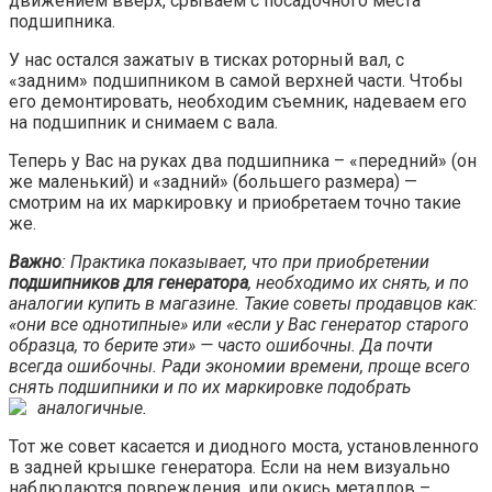
движением вверх, срываем с посадочного места
подшипника.
У нас остался зажатыv в тисках роторный вал, с
«задним» подшипником в самой верхней части. Чтобы
его демонтировать, необходим съемник, надеваем его
на подшипник и снимаем с вала.
Теперь у Вас на руках два подшипника – «передний» (он
же маленький) и «задний» (большего размера) —
смотрим на их маркировку и приобретаем точно такие
же.
Важно
: Практика показывает, что при приобретении
подшипников для генератора
, необходимо их снять, и по
аналогии купить в магазине. Такие советы продавцов как:
«они все однотипные» или «если у Вас генератор старого
образца, то берите эти» — часто ошибочны. Да почти
всегда ошибочны. Ради экономии времени, проще всего
снять подшипники и по их маркировке подобрать
аналогичные.
Тот же совет касается и диодного моста, установленного
в задней крышке генератора. Если на нем визуально
наблюдаются повреждения, или окись металлов –