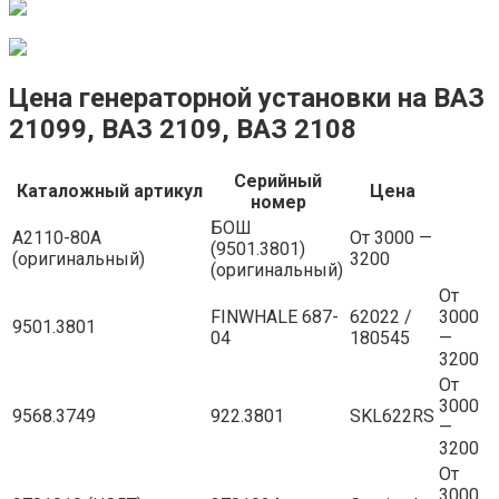
Цена генераторной установки на ВАЗ
21099, ВАЗ 2109, ВАЗ 2108
Серийный
Каталожный артикул
Цена
номер
БОШ
A2110-80A
От 3000 —
(9501.3801)
(оригинальный)
3200
(оригинальный)
От
FINWHALE 687-
62022 /
3000
9501.3801
04
180545
—
3200
От
3000
9568.3749
922.3801
SKL622RS
—
3200
От
3000