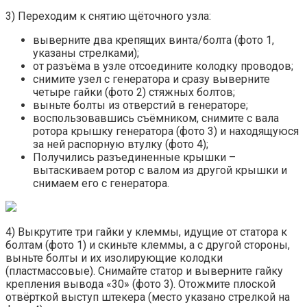
3) Переходим к снятию щёточного узла:
выверните два крепящих винта/болта (фото 1,
указаны стрелками);
от разъёма в узле отсоедините колодку проводов;
снимите узел с генератора и сразу выверните
четыре гайки (фото 2) стяжных болтов;
выньте болты из отверстий в генераторе;
воспользовавшись съёмником, снимите с вала
ротора крышку генератора (фото 3) и находящуюся
за ней распорную втулку (фото 4);
Получились разъединенные крышки –
вытаскиваем ротор с валом из другой крышки и
снимаем его с генератора.
4) Выкрутите три гайки у клеммы, идущие от статора к
болтам (фото 1) и скиньте клеммы, а с другой стороны,
выньте болты и их изолирующие колодки
(пластмассовые). Снимайте статор и выверните гайку
крепления вывода «30» (фото 3). Отожмите плоской
отвёрткой выступ штекера (место указано стрелкой на