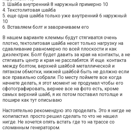
3. Шайба внутренний 8 наружный примерно 10
4. Текстолитовая шайба
5. еще одна шайба только уже внутренний 6 наружный
10
6. Вставляем болт и заворачиваем его
В нашем варианте клеммы будут стягиватся очень
плотно, тектолитовая шайба несет только нагрузку на
сдавливание равномерно по всей плоскости и как
диэлектрик. Болт будет давить за края на контакты, а не
стягивать центр и края не расслабятся. И еще. контакта
между болтом, верхней шайбой металлической и
пятаком обмотки, нижней шайбой быть не должно если
все правильно собрали. По месту поймете все когда
начнете делать, я этот момент не продумал чтобы его
сфотографировать, вернее все на фото есть, кроме
самых верхний шайб, я их потом поставил потолще и
пошире как тут описываю
Настоятельно рекомендую это проделать. Это я нигде не
копипастил. просто решил сделать то что не нашел
нигде. Не хочется опять встать где то на трассе со
сломанным генератором.