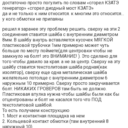
достаточно просто погулить по словам «сгорел КЗАТЭ
генератор» «сгорел диодный мост КЗАТЭ»
да и не только к ним относится. к многим это относится…
у кого обмотки не припаяны
решил я заранее эту проблему решить. сверху на эти 2
соединения ставится шайба с внутренним диаметром
8мм. В шайбу внутрь вставляется кусочек МЯГКОЙ
пластиковой трубочки 1мм примерно может чуть
больше по месту поймете(для центровки чтобы не
замкнуло на болт! это ВНИМАНИЕ! ). Это сделано для
того чтобы давило за края. а не за центр. Сверху на эту
шайбу ставится текстолитовая шайба родная(как
изолятор), сверху еще одна металическая шайба
желательно потолще с внутренним диаметром 6
наружным 10 примерно. Сверху просто закручивается
болт. НИКАКИХ ГРОВЕРОВ там быть не должно.
Пластиковая втулка нужна чтобы шайбы были как бы
отцентрованы и болт не касался того что ПОД
текстолитовой шайбой.
То есть получаем конструкцию
1. Мост и контактная площадка на нем
2. Кольцевой контакт обмотки (там внутренний 8
наружный 10)