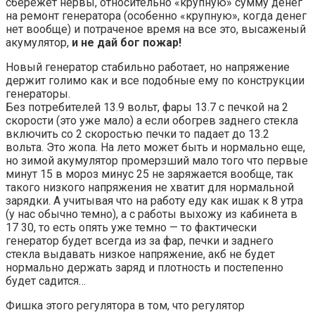
сбережет нервы, относительно «крупную» сумму денег
на ремонт генератора (особенно «крупную», когда денег
нет вообще) и потраченое время на все это, высаженый
акумулятор,
и не дай бог пожар!
Новый генератор стабильно работает, но напряжение
держит голимо как и все подобные ему по конструкции
генераторы.
Без потребителей 13.9 вольт, фары 13.7 с печкой на 2
скорости (это уже мало) а если обогрев заднего стекла
включить со 2 скоростью печки то падает до 13.2
вольта. Это жопа. На лето может быть и нормально еще,
но зимой акумулятор промерзший мало того что первые
минут 15 в мороз минус 25 не заряжается вообще, так
такого низкого напряжения не хватит для нормальной
зарядки. А учитывая что на работу еду как ишак к 8 утра
(у нас обычно темно), а с работы выхожу из кабинета в
17 30, то есть опять уже темно — то фактически
генератор будет всегда из за фар, печки и заднего
стекла выдавать низкое напряжение, акб не будет
нормально держать заряд и плотность и постепенно
будет садится…
Фишка этого регулятора в том, что регулятор