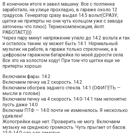
В конечном итоге я завел машину. Все с полпинка
заработало, на улице прохладно, в гараже около 12
градусов. Генератор сразу выдал 14.5 вольт(СРАЗУ,
щетки не притерты но они чуть кольцом уже с завода
заточены что плюс). Термокомпенсация, йопт.
РАБОТАЕТ))))
Через пару минут напряжение упало до 14.2 вольта и так
и осталось таким. ну может быть 14.1. Нормальный
мультик на работе, в гараже только стрелочник, а в
цифровом гаражном батарейка по моей дурости села.
Все это на холостом ходу! При том что щетки еще не
притерты хорошо
Включаем фары. 14.2
Включаем печку на 2 скорость. 14.2
Включаем обогрев заднего стекла. 14.1 (ОФИГЕТЬ —
мысли в голове)
Включаем печку на 4 скорость. 14.0-14.1 там непонятно
пусть даже 14.0
Включам ПТФ — 14.0 почти не изменилось. Я несколько
удивлен!
Жопогрейки еще нет. Проверить не могу. Включаем
музыку на среднюю громкость. Чуть прыгает от басов
13.9-14.0 еле еле заметно…