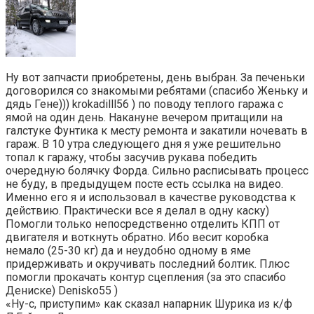
Ну вот запчасти приобретены, день выбран. За печеньки
договорился со знакомыми ребятами (спасибо Женьку и
дядь Гене))) krokadilll56 ) по поводу теплого гаража с
ямой на один день. Накануне вечером притащили на
галстуке Фунтика к месту ремонта и закатили ночевать в
гараж. В 10 утра следующего дня я уже решительно
топал к гаражу, чтобы засучив рукава победить
очередную болячку Форда. Сильно расписывать процесс
не буду, в предыдущем посте есть ссылка на видео.
Именно его я и использовал в качестве руководства к
действию. Практически все я делал в одну каску)
Помогли только непосредственно отделить КПП от
двигателя и воткнуть обратно. Ибо весит коробка
немало (25-30 кг) да и неудобно одному в яме
придерживать и окручивать последний болтик. Плюс
помогли прокачать контур сцепления (за это спасибо
Дениске) Denisko55 )
«Ну-с, приступим» как сказал напарник Шурика из к/ф