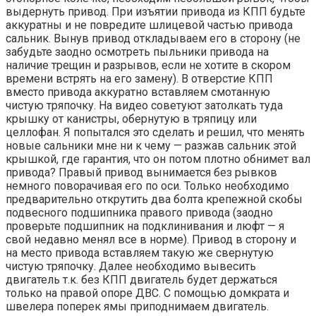
выдернуть привод. При изъятии привода из КПП будьте
аккуратны и не повредите шлицевой частью привода
сальник. Вынув привод откладываем его в сторону (не
забудьте заодно осмотреть пыльники привода на
наличие трещин и разрывов, если не хотите в скором
времени встрять на его замену). В отверстие КПП
вместо привода аккуратно вставляем смотанную
чистую тряпочку. На видео советуют затолкать туда
крышку от канистры, обернутую в тряпицу или
целлофан. Я попытался это сделать и решил, что менять
новые сальники мне ни к чему — разжав сальник этой
крышкой, где гарантия, что он потом плотно обнимет вал
привода? Правый привод вынимается без рывков
немного поворачивая его по оси. Только необходимо
предварительно открутить два болта крепежной скобы
подвесного подшипника правого привода (заодно
проверьте подшипник на подклинивания и люфт — я
свой недавно менял все в норме). Привод в сторону и
на место привода вставляем такую же свернутую
чистую тряпочку. Далее необходимо вывесить
двигатель т.к. без КПП двигатель будет держаться
только на правой опоре ДВС. С помощью домкрата и
швелера поперек ямы приподнимаем двигатель.