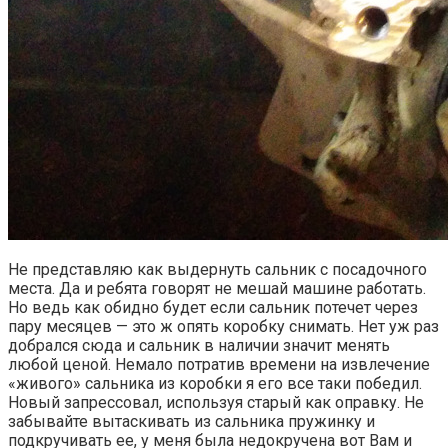
Не представляю как выдернуть сальник с посадочного
места. Да и ребята говорят не мешай машине работать.
Но ведь как обидно будет если сальник потечет через
пару месяцев — это ж опять коробку снимать. Нет уж раз
добрался сюда и сальник в наличии значит менять
любой ценой. Немало потратив времени на извлечение
«живого» сальника из коробки я его все таки победил.
Новый запрессовал, используя старый как оправку. Не
забывайте вытаскивать из сальника пружинку и
подкручивать ее, у меня была недокручена вот Вам и