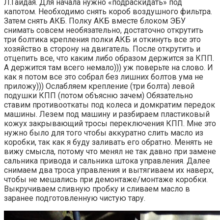
Л.Гайдая. Для начала нужно «подраскидать» под
капотом. Необходимо снять короб воздушного фильтра.
Затем снять АКБ. Полку АКБ вместе блоком ЭБУ
снимать совсем необязательно, достаточно открутить
три болтика крепления полки АКБ и откинуть все это
хозяйство в сторону на двигатель. После открутить и
отцепить все, что каким либо образом держится за КПП.
А держится там всего немало))) уж поверьте на слово. И
как я потом все это собрал без лишних болтов ума не
приложу))) Ослабляем крепление (три болта) левой
подушки КПП (потом объясню зачем) Обязательно
ставим противооткаты под колеса и домкратим передок
машины. Лезем под машину и разбираем пластиковый
кожух закрывающий тросы переключения КПП. Мне это
нужно было для того чтобы аккуратно слить масло из
коробки, так как я буду заливать его обратно. Менять не
вижу смысла, потому что менял не так давно при замене
сальника привода и сальника штока управления. Далее
снимаем два троса управления и вытягиваем их наверх,
чтобы не мешались при демонтаже/монтаже коробки.
Выкручиваем сливную пробку и сливаем масло в
заранее подготовленную чистую тару.