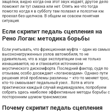
защёлки, видно когда она этот звук издаёт, другое дело
поможет ли тут смазка или нет. Опять же что тогда
помогло когда я в субботу там полазил и полсотни км.
проехал без щелчков. В общем не совсем понятная
ситуация.
Если скрипит педаль сцепления на
Рено Логан: методика борьбы
Если учитывать, что фрикционная муфта – один из самых
высоконагруженных узлов автомобиля, то не
удивительно, что в ходе эксплуатации она не только
изнашивается, но и становится источником
акустического дискомфорта. Последний фактор, судя по
отзывам, особо досаждает «логановодам». Однако пути
решения этой проблемы различны – кто-то меняет трос,
кто-то смазывает педальный узел… Хотя в итоге
практически каждый случай индивидуален, попробуем
собрать здесь наиболее эффективные методы борьбы с
посторонним шумом трансмиссии.
Почему скрипит педаль сцепления