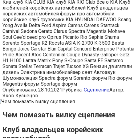
Киа клуб KIA CLUB KIA клуб KIA RIO Club Все о KIA Клуб
любителей корейских автомобилей Клуб владельцев
корейских автомобилей форум про автомобили
корейские клуб грузовики KIA HYUNDAI DAEWOO Ssang
Yong Avella Delta Ford Aspire Carens Carens Startrack
Carnival Sedona Cerato Clarus Spectra Magentis Mohave
Soul Cee'd ceed pro Opirus Picanto Rio Sephia Shuma
Sorento Sportage R2 Rocsta ASIA K-2700 K-3500 Besta
Bongo Joice Carstar Elan Capital Concord Enterprise Potentia
Pride Accent Atos Centennial Coupe Dynasty Galloper Getz
H1 H100 Lantra Matrix Pony S-Coupe Santa FE Santamo
Sonata Stellar Terracan Trajet Tucson XG Бензин двигатели
дизель Электрика иммобилайзер свет Автозвук
Шумоизоляция Spectra форум Sorento форум Rio форум
Magentis форум Sportage форум
Опубликовано:
28.10.2021
Рубрика:
Сцепление
Автор:
Яков Кузнецов
Чем помазать вилку сцепления
Клуб владельцев корейских