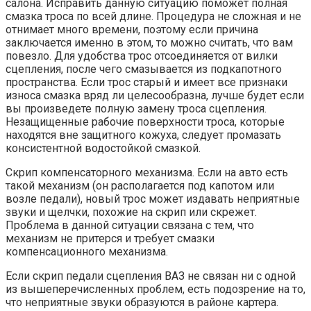
салона. Исправить данную ситуацию поможет полная
смазка троса по всей длине. Процедура не сложная и не
отнимает много времени, поэтому если причина
заключается именно в этом, то можно считать, что вам
повезло. Для удобства трос отсоединяется от вилки
сцепления, после чего смазывается из подкапотного
пространства. Если трос старый и имеет все признаки
износа смазка вряд ли целесообразна, лучше будет если
вы произведете полную замену троса сцепления.
Незащищенные рабочие поверхности троса, которые
находятся вне защитного кожуха, следует промазать
консистентной водостойкой смазкой.
Скрип компенсаторного механизма. Если на авто есть
такой механизм (он располагается под капотом или
возле педали), новый трос может издавать неприятные
звуки и щелчки, похожие на скрип или скрежет.
Проблема в данной ситуации связана с тем, что
механизм не притерся и требует смазки
компенсационного механизма.
Если скрип педали сцепления ВАЗ не связан ни с одной
из вышеперечисленных проблем, есть подозрение на то,
что неприятные звуки образуются в районе картера.