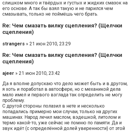
слишком много и твёрдых и густых и жидких смазок на
его основе. А так бы взял такую и не парился чем
смазывать, только не поймёшь чего брать.
Re: Чем смазать вилку сцепления? (Щелчки
сцепления)
strangers
» 21 июн 2010, 23:29
Re: Чем смазать вилку сцепления? (Щелчки
сцепления)
ajeer
» 21 июн 2010, 23:42
Да я вполне допускаю что дело может быть и в другом,
я хоть и поработал в автосфере, но с механикой дела
мало имел и первого взглада так определить не могу
проблему.
С другой стороны полазил в нете и несколько
попадались примерно мои случаи, только на других
машинах. Народ лечил маслом, вэдешкой, литолом и
термо какой-то, уже сейчас не помню по памяти. Да и
звук идёт (с определённой долей уверенности) от этой