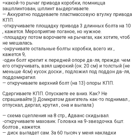
=какой-то рычаг привода коробки, помницца
зашплинтован, шплинт выдергиваете.
— Аккуратно поддеваете пластмассовую втулку привода
КПП.
-откручиваете площадку привода 3 длинных болта на 10
, кажется. Мероприятие поганое, но нужное.
-площадку потом ворочаете на рычагах, как хотите, чтоб
не мешалась.
-окручивате остальные болты коробки, всего их ,
кажется 9,
-один болт крепит к передней опоре дв-ля, прежде. чем
его откручивать, взял широкий (ок. 20 см) и толстый (не
меньше 4см) кусок доски , подложил под поддон дв-ля,
поддомкратил.
— откручиваете верхний болт (на 13) опоры КПП.
Сдергиваете КПП. Опускаете ее вниз. Как? Не
спрашивайте:)) Домкратом двигатель как-то поднимал ,
отпускал, дергал, крутил , она и выпала:)
— схема сцепления на 8 стр., Адванс скидывал.
-откручиваете маховик. Головка на 9-звездочка. 6шт.
болтов , кажется.
— диск выпадет сам. За 60 тысяч у меня накладки