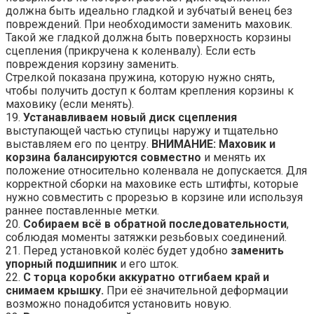
должна быть идеально гладкой и зубчатый венец без
повреждений. При необходимости заменить маховик.
Такой же гладкой должна быть поверхность корзины
сцепления (прикручена к коленвалу). Если есть
повреждения корзину заменить.
Стрелкой показана пружина, которую нужно снять,
чтобы получить доступ к болтам крепления корзины к
маховику (если менять).
19.
Устанавливаем новый диск сцепления
выступающей частью ступицы наружу и тщательно
выставляем его по центру.
ВНИМАНИЕ: Маховик и
корзина балансируются совместно
и менять их
положение относительно коленвала не допускается. Для
корректной сборки на маховике есть штифты, которые
нужно совместить с прорезью в корзине или используя
раннее поставленные метки.
20.
Собираем всё в обратной последовательности
,
соблюдая моменты затяжки резьбовых соединений.
21. Перед установкой колёс будет удобно
заменить
упорный подшипник
и его шток.
22.
С торца коробки аккуратно отгибаем край и
снимаем крышку.
При её значительной деформации
возможно понадобится установить новую.