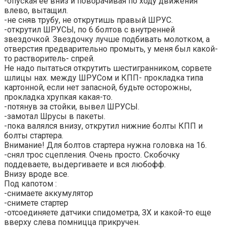
-опуская ее вниз и поворачивая по ходу движения
влево, вытащил.
-не сняв трубу, не открутишь правый ШРУС.
-открутил ШРУСЫ, по 6 болтов с внутренней
звездочкой. Звездочку лучше подбивать молотком, а
отверстия предварительно промыть, у меня был какой-
то растворитель- спрей.
Не надо пытаться открутить шестигранником, сорвете
шлицы нах. между ШРУСом и КПП- прокладка типа
картонной, если нет запасной, будьте осторожны,
прокладка хрупкая какая-то.
-потянув за стойки, вывел ШРУСЫ.
-замотал Шрусы в пакеты.
-пока валялся внизу, открутил нижние болты КПП и
болты стартера.
Внимание! Для болтов стартера нужна головка на 16.
-снял трос сцепления. Очень просто. Скобочку
поддеваете, выдергиваете и вся любофф.
Внизу вроде все.
Под капотом :
-снимаете аккумулятор
-снимете стартер
-отсоединяете датчики спидометра, ЗХ и какой-то еще
вверху слева помницца прикручен.