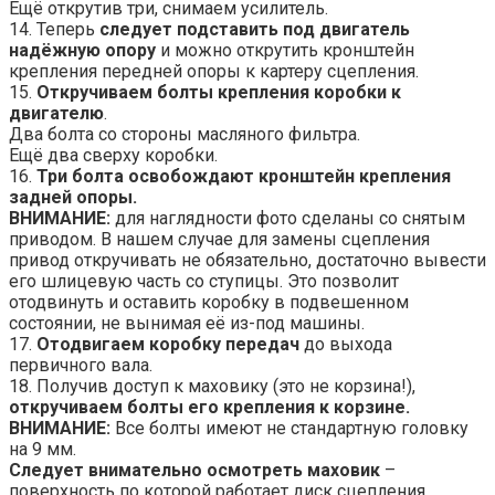
Ещё открутив три, снимаем усилитель.
14. Теперь
следует подставить под двигатель
надёжную опору
и можно открутить кронштейн
крепления передней опоры к картеру сцепления.
15.
Откручиваем болты крепления коробки к
двигателю
.
Два болта со стороны масляного фильтра.
Ещё два сверху коробки.
16.
Три болта освобождают кронштейн крепления
задней опоры.
ВНИМАНИЕ:
для наглядности фото сделаны со снятым
приводом. В нашем случае для замены сцепления
привод откручивать не обязательно, достаточно вывести
его шлицевую часть со ступицы. Это позволит
отодвинуть и оставить коробку в подвешенном
состоянии, не вынимая её из-под машины.
17.
Отодвигаем коробку передач
до выхода
первичного вала.
18. Получив доступ к маховику (это не корзина!),
откручиваем болты его крепления к корзине.
ВНИМАНИЕ:
Все болты имеют не стандартную головку
на 9 мм.
Следует внимательно осмотреть маховик
–
поверхность по которой работает диск сцепления