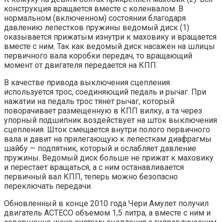
конструкция вращается вместе с коленвалом. В
нормальном (включенном) состоянии благодаря
давлению лепестков пружины ведомый диск (1)
оказывается прижатым изнутри к маховику и вращается
вместе с ним. Так как ведомый диск насажен на шлицы
первичного вала коробки передач, то вращающий
момент от двигателя передается на КПП.
В качестве привода выключения сцепления
используется трос, соединяющий педаль и рычаг. При
нажатии на педаль трос тянет рычаг, который
поворачивает размещенную в КПП вилку, а та через
упорный подшипник воздействует на шток выключения
сцепления. Шток смещается внутри полого первичного
вала и давит на прилегающую к лепесткам диафрагмы
шайбу — подпятник, который и ослабляет давление
пружины. Ведомый диск больше не прижат к маховику
и перестает вращаться, а с ним останавливается
первичный вал КПП, теперь можно безопасно
переключать передачи.
Обновленный в конце 2010 года Чери Амулет получил
двигатель ACTECO объемом 1,5 литра, а вместе с ним и