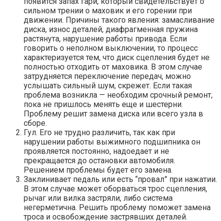
появится запах гари, который свидетельствует о
сильном трении о маховик и его горении при
движении. Причины такого явления: замасливание
диска, износ деталей, диафрагменная пружина
растянута, нарушение работы привода. Если
говорить о неполном выключении, то процесс
характеризуется тем, что диск сцепления будет не
полностью отходить от маховика. В этом случае
затрудняется переключение передач, можно
услышать сильный шум, скрежет. Если такая
проблема возникла — необходим срочный ремонт,
пока не пришлось менять еще и шестерни.
Проблему решит замена диска или всего узла в
сборе.
Гул. Его не трудно различить, так как при
нарушении работы выжимного подшипника он
проявляется постоянно, надоедает и не
прекращается до остановки автомобиля.
Решением проблемы будет его замена.
Заклинивает педаль или есть “провал” при нажатии.
В этом случае может оборваться трос сцепления,
рычаг или вилка застряли, либо система
негерметична. Решить проблему поможет замена
троса и освобождение застрявших деталей.