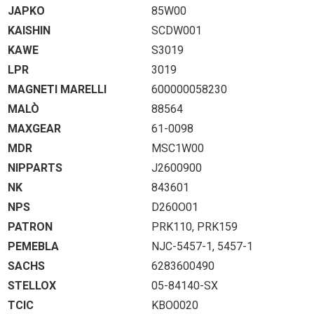
JAPKO
85W00
KAISHIN
SCDW001
KAWE
S3019
LPR
3019
MAGNETI MARELLI
600000058230
MALÒ
88564
MAXGEAR
61-0098
MDR
MSC1W00
NIPPARTS
J2600900
NK
843601
NPS
D260O01
PATRON
PRK110, PRK159
PEMEBLA
NJC-5457-1, 5457-1
SACHS
6283600490
STELLOX
05-84140-SX
TCIC
KBO0020