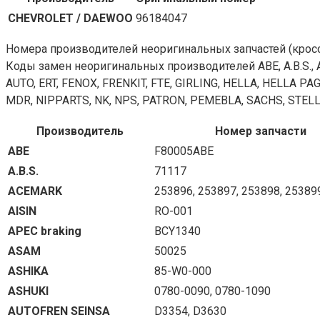
CHEVROLET / DAEWOO
96184047
Номера производителей неоригинальных запчастей (крос
Коды замен неоригинальных производителей ABE, A.B.S., 
AUTO, ERT, FENOX, FRENKIT, FTE, GIRLING, HELLA, HELLA 
MDR, NIPPARTS, NK, NPS, PATRON, PEMEBLA, SACHS, STELL
Производитель
Номер запчасти
ABE
F80005ABE
A.B.S.
71117
ACEMARK
253896, 253897, 253898, 25389
AISIN
RO-001
APEC braking
BCY1340
ASAM
50025
ASHIKA
85-W0-000
ASHUKI
0780-0090, 0780-1090
AUTOFREN SEINSA
D3354, D3630