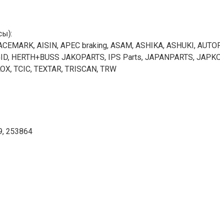
сы):
ACEMARK, AISIN, APEC braking, ASAM, ASHIKA, ASHUKI, AUTO
PAGID, HERTH+BUSS JAKOPARTS, IPS Parts, JAPANPARTS, JAPK
OX, TCIC, TEXTAR, TRISCAN, TRW
9, 253864