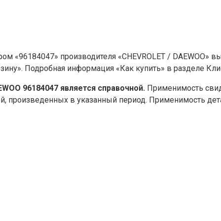
ром «96184047» производителя «CHEVROLET / DAEWOO» выб
рзину». Подробная информация «Как купить» в разделе Кл
WOO 96184047 является справочной.
Применимость свиде
й, произведенных в указанный период. Применимость де