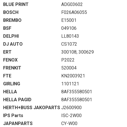
BLUE PRINT
ADG03602
BOSCH
F026A06055
BREMBO
E15001
BSF
049106
DELPHI
LL80143
DJ AUTO
CS1072
ERT
300108, 300629
FENOX
P2022
FRENKIT
520004
FTE
KN2003921
GIRLING
1101121
HELLA
8AF355580501
HELLA PAGID
8AF355580501
HERTH+BUSS JAKOPARTS
J2600900
IPS Parts
ISC-2W00
JAPANPARTS
CY-W00