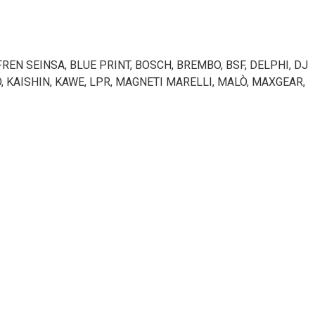
FREN SEINSA, BLUE PRINT, BOSCH, BREMBO, BSF, DELPHI, DJ
O, KAISHIN, KAWE, LPR, MAGNETI MARELLI, MALÒ, MAXGEAR,