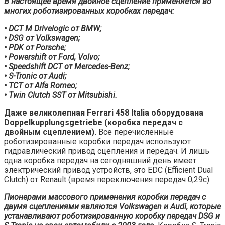
В настоящее время двойное сцепление применяется во
многих роботизированных коробках передач:
• DCT M Drivelogic от BMW;
• DSG от Volkswagen;
• PDK от Porsche;
• Powershift от Ford, Volvo;
• Speedshift DCT от Mercedes-Benz;
• S-Tronic от Audi;
• TCT от Alfa Romeo;
• Twin Clutch SST от Mitsubishi.
Даже великолепная Ferrari 458 Italia оборудована
Doppelkupplungsgetriebe (коробка передач с
двойным сцеплением).
Все перечисленные
роботизированные коробки передач используют
гидравлический привод сцепления и передач. И лишь
одна коробка передач на сегодняшний день имеет
электрический привод устройств, это EDC (Efficient Dual
Clutch) от Renault (время переключения передач 0,29с).
Пионерами массового применения коробки передач с
двумя сцеплениями являются Volkswagen и Audi, которые
устанавливают роботизированную коробку передач DSG и