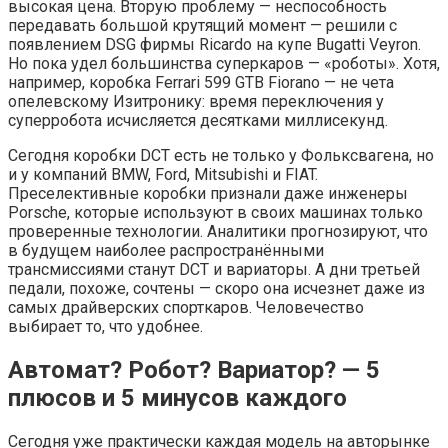
высокая цена. Вторую проблему — неспособность
передавать большой крутящий момент — решили с
появлением DSG фирмы Ricardo на купе Bugatti Veyron.
Но пока удел большинства суперкаров — «роботы». Хотя,
например, коробка Ferrari 599 GTB Fiorano — не чета
опелевскому Изитронику: время переключения у
суперробота исчисляется десятками миллисекунд.
Сегодня коробки DCT есть не только у Фольксвагена, но
и у компаний BMW, Ford, Mitsubishi и FIAT.
Преселективные коробки признали даже инженеры
Porsche, которые используют в своих машинах только
проверенные технологии. Аналитики прогнозируют, что
в будущем наиболее распространёнными
трансмиссиями станут DCT и вариаторы. А дни третьей
педали, похоже, сочтены — скоро она исчезнет даже из
самых драйверских спорткаров. Человечество
выбирает то, что удобнее.
Автомат? Робот? Вариатор? — 5
плюсов и 5 минусов каждого
Сегодня уже практически каждая модель на авторынке