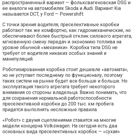
распространенный вариант — фольксвагеновская DSG и
ее аналоги на автомобилях Skoda и Audi. Вариант Kia
называется DCT, у Ford — Powershift.
С точки зрения водителя, преселективные коробки
работают так же комфортно, как гидромеханические, но
обеспечивают более быстрый отклик силового агрегата,
мгновенную смену передач и экономию топлива на
уровне обычной «механики». Коробка типа DSG не
требует от водителя никаких особых знаний и
манипуляций.
Роботизированная коробка стоит дешевле «автомата»,
но не уступает последнему по функционалу, поэтому
таких систем на рынке будет все больше и больше. Но
эксплуатация такого агрегата требует некоторого
внимания со стороны владельца. Важно понимать, что
для сохранения нормальной работоспособности
преселективной коробки до 200 тыс. км пробега
придется выполнять несложные правила.
«Робот» с двумя сцеплениями ставится на многие
модели концерна Volkswagen. На сегодня есть два
основных вида преселективных коробок — «сухая»