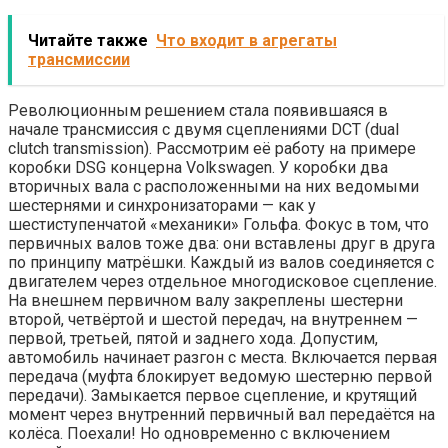
Читайте также
Что входит в агрегаты
трансмиссии
Революционным решением стала появившаяся в
начале трансмиссия с двумя сцеплениями DCT (dual
clutch transmission). Рассмотрим её работу на примере
коробки DSG концерна Volkswagen. У коробки два
вторичных вала с расположенными на них ведомыми
шестернями и синхронизаторами — как у
шестиступенчатой «механики» Гольфа. Фокус в том, что
первичных валов тоже два: они вставлены друг в друга
по принципу матрёшки. Каждый из валов соединяется с
двигателем через отдельное многодисковое сцепление.
На внешнем первичном валу закреплены шестерни
второй, четвёртой и шестой передач, на внутреннем —
первой, третьей, пятой и заднего хода. Допустим,
автомобиль начинает разгон с места. Включается первая
передача (муфта блокирует ведомую шестерню первой
передачи). Замыкается первое сцепление, и крутящий
момент через внутренний первичный вал передаётся на
колёса. Поехали! Но одновременно с включением