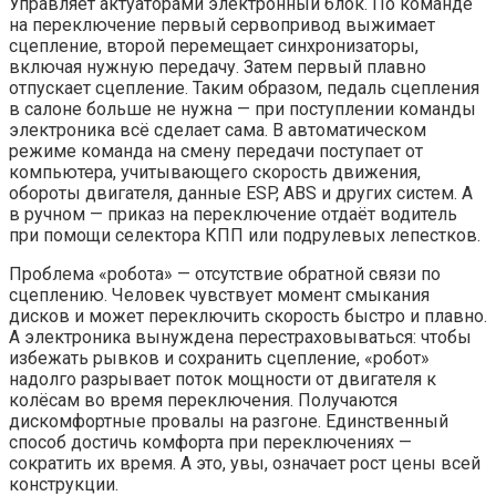
Управляет актуаторами электронный блок. По команде
на переключение первый сервопривод выжимает
сцепление, второй перемещает синхронизаторы,
включая нужную передачу. Затем первый плавно
отпускает сцепление. Таким образом, педаль сцепления
в салоне больше не нужна — при поступлении команды
электроника всё сделает сама. В автоматическом
режиме команда на смену передачи поступает от
компьютера, учитывающего скорость движения,
обороты двигателя, данные ESP, ABS и других систем. А
в ручном — приказ на переключение отдаёт водитель
при помощи селектора КПП или подрулевых лепестков.
Проблема «робота» — отсутствие обратной связи по
сцеплению. Человек чувствует момент смыкания
дисков и может переключить скорость быстро и плавно.
А электроника вынуждена перестраховываться: чтобы
избежать рывков и сохранить сцепление, «робот»
надолго разрывает поток мощности от двигателя к
колёсам во время переключения. Получаются
дискомфортные провалы на разгоне. Единственный
способ достичь комфорта при переключениях —
сократить их время. А это, увы, означает рост цены всей
конструкции.