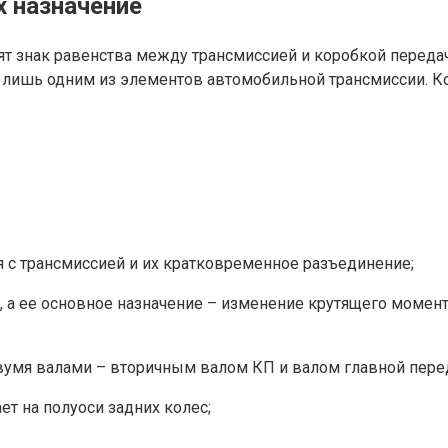
 назначение
т знак равенства между трансмиссией и коробкой передач
лишь одним из элементов автомобильной трансмиссии. Ко
 с трансмиссией и их кратковременное разъединение;
 а ее основное назначение – изменение крутящего момента
вумя валами – вторичным валом КП и валом главной пере
т на полуоси задних колес;