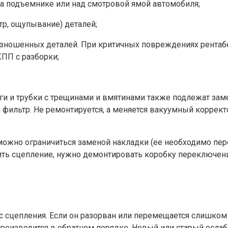
на подъемнике или над смотровой ямой автомобиля;
тр, ощупывание) деталей;
зношенных деталей. При критичных повреждениях рентаб
КПП с разборки;
и и трубки с трещинами и вмятинами также подлежат замен
й фильтр. Не ремонтируется, а меняется вакуумный коррек
 можно ограничиться заменой накладки (ее необходимо пер
ть сцепление, нужно демонтировать коробку переключени
 сцепления. Если он разорван или перемещается слишком т
о производится в обратном порядке. Новый или старый осл