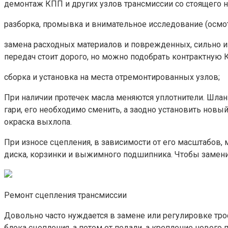
демонтаж КПП и других узлов трансмиссии со стоящего 
разборка, промывка и внимательное исследование (осмо
замена расходных материалов и поврежденных, сильно и
передач стоит дорого, но можно подобрать контрактную 
сборка и установка на места отремонтированных узлов;
При наличии протечек масла меняются уплотнители. Шланг
гари, его необходимо сменить, а заодно установить новы
окраска выхлопа.
При износе сцепления, в зависимости от его масштабов,
диска, корзинки и выжимного подшипника. Чтобы замени
Ремонт сцепления трансмиссии
Довольно часто нуждается в замене или регулировке трос
блока сцепления, а потом от педали, а крепление новог