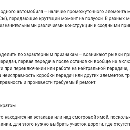
водного автомобиля – наличие промежуточного элемента
ы), передающие крутящий момент на полуоси. В разных м
 незначительными различиями конструкции и сходными при
еделить по характерным признакам – возникают рывки пр
 передач, первая передача после остановки вообще не вк
 при переключении или работе на нейтральной передаче, за
а неисправность коробки передач или других элементов тр
правность и произвести требуемый ремонт.
мкратом
о находится на эстакаде или над смотровой ямой, поскольк
ии, для этого нужно выбрать участок дороги, где отсутс