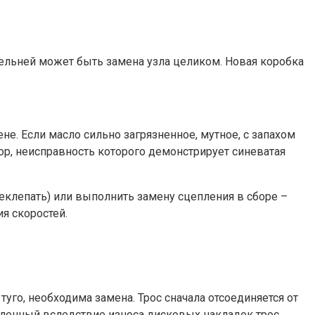
ельней может быть замена узла целиком. Новая коробка
е. Если масло сильно загрязненное, мутное, с запахом
тор, неисправность которого демонстрирует синеватая
еклепать) или выполнить замену сцепления в сборе –
я скоростей.
уго, необходима замена. Трос сначала отсоединяется от
абленный вследствие износа дисковых накладок трос