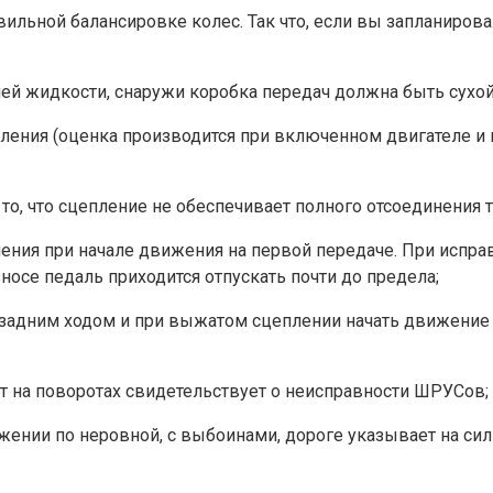
вильной балансировке колес. Так что, если вы запланиров
ей жидкости, снаружи коробка передач должна быть сухой,
ления (оценка производится при включенном двигателе и 
о, что сцепление не обеспечивает полного отсоединения т
ния при начале движения на первой передаче. При исправ
носе педаль приходится отпускать почти до предела;
в задним ходом и при выжатом сцеплении начать движени
т на поворотах свидетельствует о неисправности ШРУСов;
жении по неровной, с выбоинами, дороге указывает на си