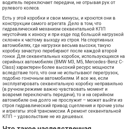
водитель переключает передачи, не отрывая рук от
рулевого колеса.
Есть у этой коробки и свои минусы, и кроются они в
конструкции самого агрегата. Дело в том, что
гидравлический механизм секвентальной КПП
неустойчив к износу и при езде под большой нагрузкой
склонен к частому выходу из строя. На спортивных
автомобилях, где нагрузки весьма высоки, такую
коробку зачастую перебирают после каждой второй
гонки. Для секвентальных коробок, использующихся на
серийных автомобилях (BMW M3, M5, Mercedes-Benz C-
Class) характерен более высокий ресурс мощности
вследствие того, что они не испытывают перегрузок,
подобно гоночным автомобилям. И все же, если
эксплуатировать секвентальную коробку неправильно
(в ручном режиме важно чувствовать момент и
вовремя переключать передачи), то и на серийном
автомобиле она долго не прослужит – может выйти из
строя гидравлический привод сцепления и прочие узлы
и агрегаты этой трансмиссии. А ремонт секвентальной
КПП – удовольствие не из дешевых.
Что такое наследственная