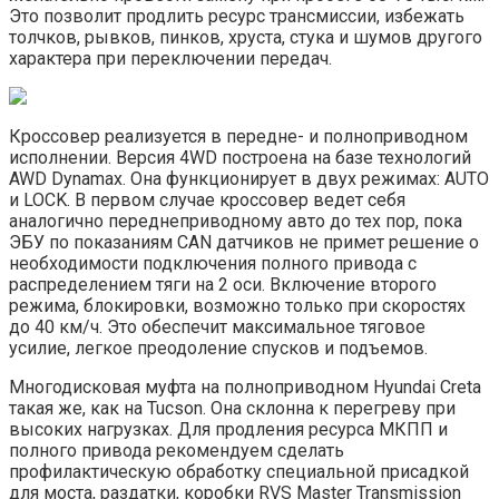
Это позволит продлить ресурс трансмиссии, избежать
толчков, рывков, пинков, хруста, стука и шумов другого
характера при переключении передач.
Кроссовер реализуется в передне- и полноприводном
исполнении. Версия 4WD построена на базе технологий
AWD Dynamax. Она функционирует в двух режимах: AUTO
и LOCK. В первом случае кроссовер ведет себя
аналогично переднеприводному авто до тех пор, пока
ЭБУ по показаниям CAN датчиков не примет решение о
необходимости подключения полного привода с
распределением тяги на 2 оси. Включение второго
режима, блокировки, возможно только при скоростях
до 40 км/ч. Это обеспечит максимальное тяговое
усилие, легкое преодоление спусков и подъемов.
Многодисковая муфта на полноприводном Hyundai Creta
такая же, как на Tucson. Она склонна к перегреву при
высоких нагрузках. Для продления ресурса МКПП и
полного привода рекомендуем сделать
профилактическую обработку специальной присадкой
для моста, раздатки, коробки RVS Master Transmission