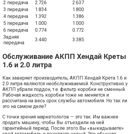
2 передача
2.726
2.637
3 передача
1.834
1.800
4 передача
1.392
1.386
5 передача
1.000
1.000
6 передача
0.774
0.772
Задняя
3.440
3.385
передача
Обслуживание АКПП Хендай Креты
1.6 и 2.0 литра
Как заверяет производитель, АКПП Хендай Крета 1.6 и
2.0 литра являются необслуживаемой. Конструктивно у
АКПП убрали поддон, т.е. фильтр коробки не сменный.
Рабочая жидкость коробки тоже не меняется и
рассчитана на весь срок службы автомобиля. Но так ли
это на самом деле?
С точки зрения маркетологов — это так. Им важнее
продать машину, чтобы Вы отъездили на ней
гарантийный период. После этого Вы «выкидываете»
свой автомобиль и покупаете новый. Это обычная