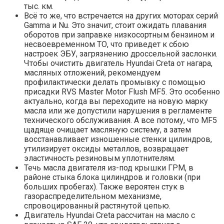
тыс. км.
Всё то же, что встречается на других моторах серий
Gamma и Nu. Это значит, стоит ожидать плавания
оборотов при заправке низкосортным бензином и
несвоевременном ТО, что приведет к сбою
настроек ЭБУ, загрязнению дроссельной заслонки.
Чтобы очистить двигатель Hyundai Creta от нагара,
масляных отложений, рекомендуем
профилактически делать промывку с помощью
присадки RVS Master Motor Flush MF5. Это особенно
актуально, когда вы переходите на новую марку
масла или же допустили нарушения в регламенте
технического обслуживания. А все потому, что MF5
щадяще очищает масляную систему, а затем
восстанавливает изношенные стенки цилиндров,
утилизирует оксиды металлов, возвращает
эластичность резиновым уплотнителям.
Течь масла двигателя из-под крышки ГРМ, в
районе стыка блока цилиндров и головки (при
больших пробегах). Также вероятен стук в
газораспределительном механизме,
спровоцированный растянутой цепью.
Двигатель Hyundai Creta рассчитан на масло с