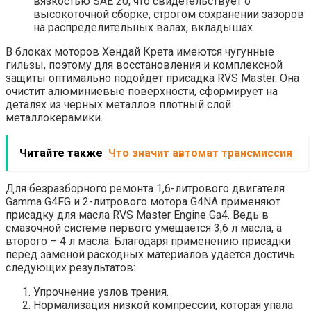
вязкостью SAE 20, что свидетельствует о
высокоточной сборке, строгом сохранении зазоров
на распределительных валах, вкладышах.
В блоках моторов Хендай Крета имеются чугунные
гильзы, поэтому для восстановления и комплексной
защиты оптимально подойдет присадка RVS Master. Она
очистит алюминиевые поверхности, сформирует на
деталях из черных металлов плотный слой
металлокерамики.
Читайте также
Что значит автомат трансмиссия
Для безразборного ремонта 1,6-литрового двигателя
Gamma G4FG и 2-литрового мотора G4NA применяют
присадку для масла RVS Master Engine Ga4. Ведь в
смазочной системе первого умещается 3,6 л масла, а
второго – 4 л масла. Благодаря применению присадки
перед заменой расходных материалов удается достичь
следующих результатов:
Упрочнение узлов трения.
Нормализация низкой компрессии, которая упала