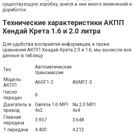
существующую коробку, внеся в нее много изменений и
доработок.
Технические характеристики АКПП
Хендай Крета 1.6 и 2.0 литра
Для удобства восприятия информации, а также
сравнения АКПП Хендай Крета 2.0 и 1.6, мы вынесли все
данные в таблицу.
Автоматическая
Тип
трансмиссия
Модель
A6GF1-2
A6MF2-2
АКПП
Число
6
передач
Двигатель и
Gamma 1.6 MPI
Nu 2.0 MPI
привод
4х2
4х4
Главная
3.957
3.648
передача
1 передача
4.400
4.212