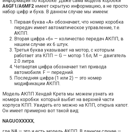
информация по коробке. Даже сама модель коробки
A6GF1/A6MF2
имеет скрытую информацию, а не просто
набор цифр и букв. В данном случае мы имеем:
Первая буква «А» обозначает, что номер коробка
передач имеет автоматическое управление, т.е.
АКПП.
Вторая цифра «6» — количество передач АКПП, в
нашем случае их 6 штук.
Третья буква указывает на мотор, с которым
работает эта КПП — G — мотор 1.6л, M — двигатель
2.0 литра.
Четвертая цифра обозначает тип привода
автомобиля. F — передний.
Последняя цифра (1 или 2) — это номер
модификации АКПП.
Модель АКПП Хендай Крета мы можем узнать из
номера коробки. который выбит на верхней части
корпуса КПП. Увидеть его можно на КПП, открыв капот.
Он имеет примерно вот такой вид:
NAGUOXXXXX
,
где NA — это и есть модель АКПП. В данном случае —