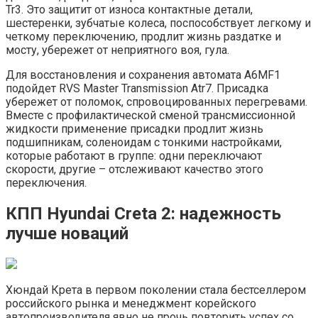
Tr3. Это защитит от износа контактные детали,
шестеренки, зубчатые колеса, поспособствует легкому и
четкому переключению, продлит жизнь раздатке и
мосту, убережет от неприятного воя, гула.
Для восстановления и сохранения автомата A6MF1
подойдет RVS Master Transmission Atr7. Присадка
убережет от поломок, спровоцированных перегревами.
Вместе с профилактической сменой трансмиссионной
жидкости применение присадки продлит жизнь
подшипникам, соленоидам с тонкими настройками,
которые работают в группе: одни переключают
скорости, другие – отслеживают качество этого
переключения.
КПП Hyundai Creta 2: надежность
лучше новаций
Хюндай Крета в первом поколении стала бестселлером
российского рынка и менеджмент корейского
автопроизводителя явно не прочь повторить успех со