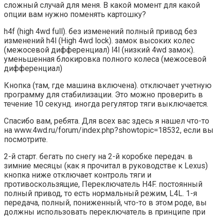
сложный случай для меня. В какой момент для какой
опции вам нужно поменять картошку?
h4f (high 4wd full). без изменений полный привод без
изменений h4l (High 4wd lock). замок высоких колес
(межосевой дифференциал) l4l (низкий 4wd замок).
уменьшенная блокировка полного колеса (межосевой
дифференциал)
Кнопка (там, где машина включена). отключает учетную
программу для стабилизации. Это можно проверить в
течение 10 секунд. иногда регулятор тяги выключается.
Спасибо вам, ребята. Для всех вас здесь я нашел что-то
на www.4wd.ru/forum/index.php?showtopic=18532, если вы
посмотрите.
2-й старт. бегать по снегу на 2-й коробке передач. в
зимние месяцы (как я прочитал в руководстве к Lexus)
кнопка ниже отключает контроль тяги и
противоскользящие, Переключатель H4F. постоянный
полный привод, то есть нормальный режим, L4L. 1-я
передача, полный, пониженный, что-то в этом роде, вы
должны использовать переключатель в принципе при