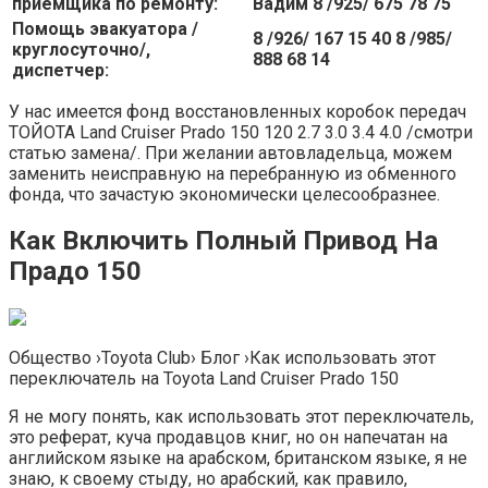
приемщика по ремонту:
Вадим 8 /925/ 675 78 75
Помощь эвакуатора /
8 /926/ 167 15 40 8 /985/
круглосуточно/,
888 68 14
диспетчер:
У нас имеется фонд восстановленных коробок передач
ТОЙОТА Land Cruiser Prado​ 150 120 2.7 3.0 3.4 4.0 /смотри
статью замена/. При желании автовладельца, можем
заменить неисправную на перебранную из обменного
фонда, что зачастую экономически целесообразнее.
Как Включить Полный Привод На
Прадо 150
Общество ›Toyota Club› Блог ›Как использовать этот
переключатель на Toyota Land Cruiser Prado 150
Я не могу понять, как использовать этот переключатель,
это реферат, куча продавцов книг, но он напечатан на
английском языке на арабском, британском языке, я не
знаю, к своему стыду, но арабский, как правило,