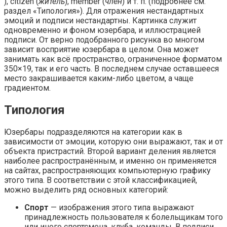
), citizen (
житель
), member (
член
) и т. п. (подробнее см.
раздел «Типология»). Для отражения нестандартных
эмоций и подписи нестандартны. Картинка служит
одновременно и фоном юзербара, и иллюстрацией
подписи. От верно подобранного рисунка во многом
зависит восприятие юзербара в целом. Она может
занимать как всё пространство, ограниченное форматом
350×19, так и его часть. В последнем случае оставшееся
место закрашивается каким-либо цветом, а чаще
градиентом.
Типология
Юзербары подразделяются на категории как в
зависимости от эмоции, которую они выражают, так и от
объекта пристрастий. Второй вариант деления является
наиболее распространённым, и именно он применяется
на сайтах, распространяющих компьютерную графику
этого типа. В соответствии с этой классификацией,
можно выделить ряд основных категорий:
Спорт
— изображения этого типа выражают
принадлежность пользователя к болельщикам того
или иного спортсмена, клуба, команды. В подписи