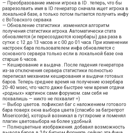
— Преобразование имени игрока в ID . теперь, что бы
разрезолвить имя в ID генератор сначала ищет игрока в
локальной базе, а только потом пытается получить инфу
с ВоТовского сервака
— Обновление статистики . изменился алгоритм
получения статистики игрока. Автоматически стата
обновляется (и пересоздаются юзербары) два раза в
сутки: с 12 до 13 часов и с 00 до 01 часа. При изменении
настроек бара пользователем инфа обновляется с
основного сервера только если в локальной базе она
старше 6 часов.
— Кеширование и выдача . После падения генератора
из-за отключения сервера статистики полностью
переписал механизм кеширования и выдачи готовых
баров. Теперь среднее время на получение юзербара
20-40 мsec, что часто даже быстрее чем время отдачи
«родных» картинок сами форумом. сам себя не
похвалишь — никто не похвалит =)
— Выбор цветов. пофиксил баг с наложением готового
бара поверх окна выбора цвета (спасибо за багрепрот
Misericorde), который возникал в гуглхроме и поменял
плагин цветовыбора на более удобный.
— Полноцветные изображения. добавил возможность
вывода баров в 24х битном формате. сейчас эта фича