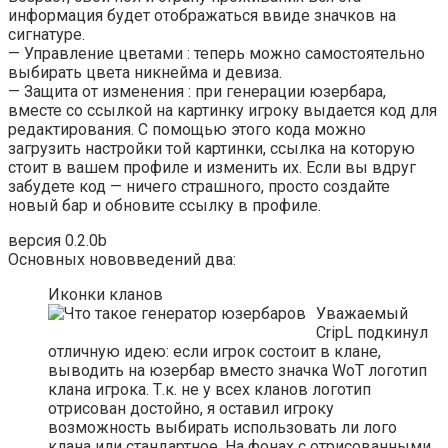
информация будет отображаться ввиде значков на
сигнатуре.
— Управление цветами : теперь можно самостоятельно
выбирать цвета никнейма и девиза.
— Защита от изменения : при генерации юзербара,
вместе со ссылкой на картинку игроку выдается код для
редактирования. С помощью этого кода можно
загрузить настройки той картинки, ссылка на которую
стоит в вашем профиле и изменить их. Если вы вдруг
забудете код — ничего страшного, просто создайте
новый бар и обновите ссылку в профиле.
версия 0.2.0b
Основных нововведений два:
Иконки кланов
Уважаемый
CripL подкинул
отличную идею: если игрок состоит в клане,
выводить на юзербар вместо значка WoT логотип
клана игрока. Т.к. не у всех кланов логотип
отрисован достойно, я оставил игроку
возможность выбирать использовать ли лого
клана или стандартное. На фонах с отрисованными