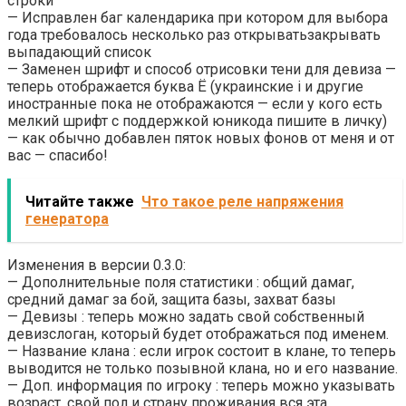
строки
— Исправлен баг календарика при котором для выбора
года требовалось несколько раз открыватьзакрывать
выпадающий список
— Заменен шрифт и способ отрисовки тени для девиза —
теперь отображается буква Ё (украинские i и другие
иностранные пока не отображаются — если у кого есть
мелкий шрифт с поддержкой юникода пишите в личку)
— как обычно добавлен пяток новых фонов от меня и от
вас — спасибо!
Читайте также
Что такое реле напряжения
генератора
Изменения в версии 0.3.0:
— Дополнительные поля статистики : общий дамаг,
средний дамаг за бой, защита базы, захват базы
— Девизы : теперь можно задать свой собственный
девизслоган, который будет отображаться под именем.
— Название клана : если игрок состоит в клане, то теперь
выводится не только позывной клана, но и его название.
— Доп. информация по игроку : теперь можно указывать
возраст, свой пол и страну проживания вся эта