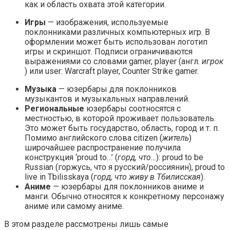
как и область охвата этой категории.
Игры
— изображения, используемые
поклонниками различных компьютерных игр. В
оформлении может быть использован логотип
игры и скриншот. Подписи ограничиваются
выражениями со словами gamer, player (англ.
игрок
) или user: Warcraft player, Counter Strike gamer.
Музыка
— юзербары для поклонников
музыкантов и музыкальных направлений.
Региональные
юзербары соотносятся с
местностью, в которой проживает пользователь.
Это может быть государство, область, город и т. п.
Помимо английского слова citizen (
житель
)
широчайшее распространение получила
конструкция ‘proud to…’ (
горд, что…
): proud to be
Russian (горжусь, что я русский/россиянин), proud to
live in Tbilisskaya (
горд, что живу в Тбилисская
).
Аниме
— юзербары для поклонников аниме и
манги. Обычно относятся к конкретному персонажу
аниме или самому аниме.
В этом разделе рассмотрены лишь самые