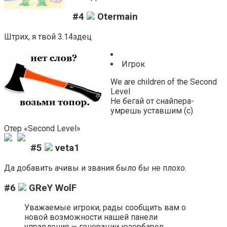
#4
Otermain
Штрих, я твой 3.14здец
Игрок
We are children of the Second
Level
Не бегай от снайпера-
умрешь уставшим (с)
Отер «Second Level»
#5
veta1
Да добавить ачивы и звания было бы не плохо.
#6
GReY WolF
Уважаемые игроки, рады сообщить вам о
новой возможности нашей панели
управления — генерации юзербаров.