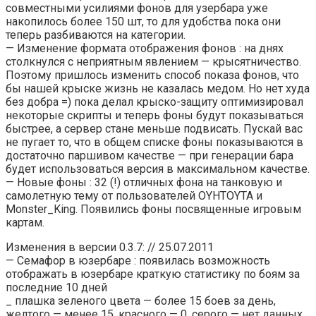
совместными усилиями фонов для узербара уже
накопилось более 150 шт, то для удобства пока они
теперь разбиваются на категории.
— Изменение формата отображения фонов : на днях
столкнулся с неприятным явлением — крысятничество.
Поэтому пришлось изменить способ показа фонов, что
бы нашей крыске жизнь не казалась медом. Но нет худа
без добра =) пока делал крыско-защиту оптимизировал
некоторые скрипты и теперь фоны будут показываться
быстрее, а сервер стане меньше подвисать. Пускай вас
не пугает то, что в общем списке фоны показываются в
достаточно паршивом качестве — при генерации бара
будет использоваться версия в максимальном качестве.
— Новые фоны : 32 (!) отличных фона на танковую и
самолетную тему от пользователей OYHTOYTA и
Monster_King. Появились фоны посвященные игровым
картам.
Изменения в версии 0.3.7: // 25.07.2011
— Семафор в юзербаре : появилась возможность
отображать в юзербаре краткую статистику по боям за
последние 10 дней
_ плашка зеленого цвета — более 15 боев за день,
желтого — менее 15, красного — 0, серого — нет данных,