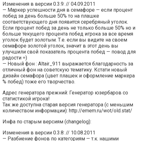
Изменения в версии 0.3.9: // 04.09.2011
— Маркер успешности дня в семафоре — если процент
побед за день больше 50% то на плашке
соответствующего дня появится серебряный уголок.
Если процент побед за день не только больше 50% но и
больше текущего процента побед игрока за все время
уголок будет золотым. Т.е. если вы видите на своем
семафоре золотой уголок, значит в этот день вы
улучшили свой показатель процента побед — повод для
радости =)
— Новый фон : Altair_911 выражается благодарность за
отличный фон на советскую тематику. Кстати новый
дизайн семафора (цвет плашек и оформление маркера
% побед) тоже его творчество.
Адрес генератора прежний: Генератор юзербаров со
статистикой игрока!
Так же доступна старая версия генератора (с меньшим
количеством информации): http://emem.ru/wot/old.stat/
Инфа по старым версиям (changelog):
Изменения в версии 0.3.8: // 10.08.2011
— Разбиение фонов по категориям — т.к. нашими