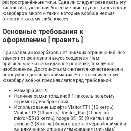
распространённые типы. Едва ли следует развивать эту
типологию, указывая более мелкие группы, ведь среди
юзербаров много и таких, которые вообще нельзя
отнести к какому-либо классу.
Основные требования к
оформлению [ править ]
При создании юзербаров нет никаких ограничений. Всё
зависит от фантазии и вкуса создателя. Чем
оригинальнее и неожиданнее решение, тем лучше
изображение. Достоинством считается качественная и
остроумно сделанная анимация. Но к классическому
юзербару всё же предъявляется ряд требований:
Размер 350×19.
Наличие рамки толщиной 1 пиксель по всему
периметру изображения.
Использование шрифта Visitor TT1 (10 кегль),
Visitor TT2 (13 кегль), Visitor_Rus (10 кегль),
microN55 (8 кегль), hooge 05_55 (8 кегль) или
seriousr2 (8 кегль) белого цвета с чёрной каймой и
выключенной опцией сглаживания (anti-alias).