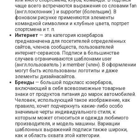
чаще всего встречаются выражения со словами fan
(англ.
поклонник
) и supporter (
болельщик
). В
фоновом рисунке применяются элементы
командной символики и клубные цвета, портрет
спортсмена и т. п.
Интернет
— эта категория юзербаров
предназначена для посетителей определённых
сайтов, членов сообществ, пользователей
интернет-сервисов. Подписи в большинстве
случаев ограничиваются шаблонами user
(англ.
пользователь
) и member (
член
). В оформлении
могут быть использованы логотипы и даже
элементы дизайнасайтов.
Бренды
— большой подкласс юзербаров,
включающий в себя всевозможные товарные
знаки от продуктов питания до марок автомобилей.
Человек, использующий такое изображение, как
правило, хочет подчеркнуть какие-либо особо
значимые черты индивидуального стиля, к
которым может относиться и одежда любимого
производителя, и модель машины. Вариации
шаблонных выражений подписи также широки,
как и область охвата этой категории.