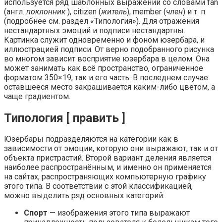
используется ряд шаблонных выражений со словами fan
(англ.
поклонник
), citizen (
житель
), member (
член
) и т. п.
(подробнее см. раздел «Типология»). Для отражения
нестандартных эмоций и подписи нестандартны.
Картинка служит одновременно и фоном юзербара, и
иллюстрацией подписи. От верно подобранного рисунка
во многом зависит восприятие юзербара в целом. Она
может занимать как всё пространство, ограниченное
форматом 350×19, так и его часть. В последнем случае
оставшееся место закрашивается каким-либо цветом, а
чаще градиентом.
Типология [ править ]
Юзербары подразделяются на категории как в
зависимости от эмоции, которую они выражают, так и от
объекта пристрастий. Второй вариант деления является
наиболее распространённым, и именно он применяется
на сайтах, распространяющих компьютерную графику
этого типа. В соответствии с этой классификацией,
можно выделить ряд основных категорий:
Спорт
— изображения этого типа выражают