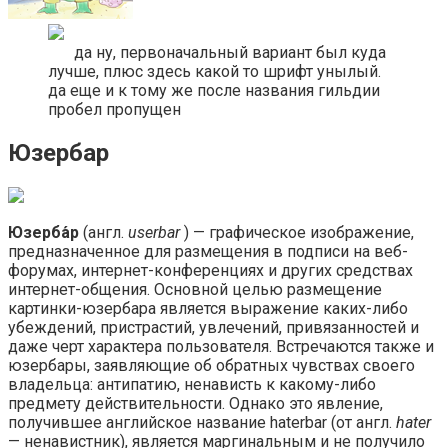
да ну, первоначальный вариант был куда
лучше, плюс здесь какой то шрифт унылый.
да еще и к тому же после названия гильдии
пробел пропущен
Юзербар
Юзерба́р
(англ.
userbar
) — графическое изображение,
предназначенное для размещения в подписи на веб-
форумах, интернет-конференциях и других средствах
интернет-общения. Основной целью размещение
картинки-юзербара является выражение каких-либо
убеждений, пристрастий, увлечений, привязанностей и
даже черт характера пользователя. Встречаются также и
юзербары, заявляющие об обратных чувствах своего
владельца: антипатию, ненависть к какому-либо
предмету действительности. Однако это явление,
получившее английское название haterbar (от англ.
hater
— ненавистник), является маргинальным и не получило