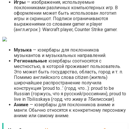
Игры
— изображения, используемые
поклонниками различных компьютерных игр. В
оформлении может быть использован логотип
игры и скриншот. Подписи ограничиваются
выражениями со словами gamer и player
(англ.
игрок
): Warcraft player, Counter Strike gamer.
Музыка
— юзербары для поклонников
музыкантов и музыкальных направлений.
Региональные
юзербары соотносятся с
местностью, в которой проживает пользователь.
Это может быть государство, область, город и т. п.
Помимо английского слова citizen (
житель
)
широчайшее распространение получила
конструкция ‘proud to…’ (
горд, что…
): proud to be
Russian (горжусь, что я русский/россиянин), proud to
live in Tbilisskaya (
горд, что живу в Тбилисская
).
Аниме
— юзербары для поклонников аниме и
манги. Обычно относятся к конкретному персонажу
аниме или самому аниме.