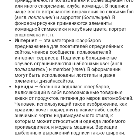
принадлежность пользователя к болельщикам того
или иного спортсмена, клуба, команды. В подписи
чаще всего встречаются выражения со словами fan
(англ.
поклонник
) и supporter (
болельщик
). В
фоновом рисунке применяются элементы
командной символики и клубные цвета, портрет
спортсмена и т. п.
Интернет
— эта категория юзербаров
предназначена для посетителей определённых
сайтов, членов сообществ, пользователей
интернет-сервисов. Подписи в большинстве
случаев ограничиваются шаблонами user (англ.
пользователь
) и member (
член
). В оформлении
могут быть использованы логотипы и даже
элементы дизайнасайтов.
Бренды
— большой подкласс юзербаров,
включающий в себя всевозможные товарные
знаки от продуктов питания до марок автомобилей.
Человек, использующий такое изображение, как
правило, хочет подчеркнуть какие-либо особо
значимые черты индивидуального стиля, к
которым может относиться и одежда любимого
производителя, и модель машины. Вариации
шаблонных выражений подписи также широки,