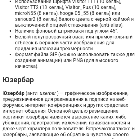
Использование шрифта Visitor TT1 (10 кегль),
Visitor TT2 (13 кегль), Visitor_Rus (10 кегль),
microN55 (8 кегль), hooge 05_55 (8 кегль) или
seriousr2 (8 кегль) белого цвета с чёрной каймой и
выключенной опцией сглаживания (anti-alias).
Наличие фоновой штриховки под углом 45°.
Белый полупрозрачный овал, или прямоугольный
отблеск в верхней части изображения для
придания иллюзии трёхмерности.
Формат файла GIF (можно использовать также для
создания анимации) или PNG (для высокого
качества).
Юзербар
Юзерба́р
(англ.
userbar
) — графическое изображение,
предназначенное для размещения в подписи на веб-
форумах, интернет-конференциях и других средствах
интернет-общения. Основной целью размещение
картинки-юзербара является выражение каких-либо
убеждений, пристрастий, увлечений, привязанностей и
даже черт характера пользователя. Встречаются также и
юзербары, заявляющие об обратных чувствах своего