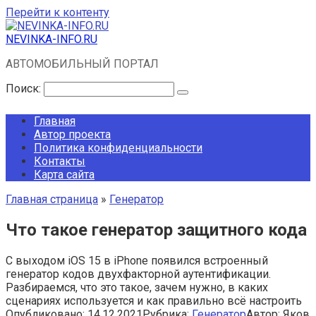
Перейти к контенту
NEVINKA-INFO.RU
АВТОМОБИЛЬНЫЙ ПОРТАЛ
Поиск:
Главная
Автор проекта
Политика конфиденциальности
Контакты
Карта сайта
Главная страница
»
Генератор
Что такое генератор защитного кода
С выходом iOS 15 в iPhone появился встроенный
генератор кодов двухфакторной аутентификации.
Разбираемся, что это такое, зачем нужно, в каких
сценариях используется и как правильно всё настроить
Опубликовано:
14.12.2021
Рубрика:
Генератор
Автор:
Яков