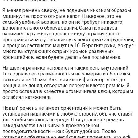
Я менял ремень сверху, не поднимая никаким образом
машину, т.е. просто открыв капот. Наверное, это не
самый удобный вариант, но он не требует никакого
дополнительного оборудования. Сама процедура
занимает пару минут, однако ввиду ограниченного
пространства могут возникнуть некоторые затруднения,
и процесс растянется минут на 10. Берегите руки, вокруг
много выступающих острых кромок различных
кронштейнов, если будете делать без подъёмника.
На шестиграннике натяжителя также есть внутренний
Torx, однако его размерность я не замерил и обошёлся
головкой на 16 мм. Как вставлять фиксатор, я так до
конца и не понял, отверстие перекрывается ремнём. Я
просто оставил в качестве ограничителя ключ, которым
ослаблял натяжитель.
Новый ремень не имеет ориентации и может быть
установлен надписями в любую сторону, обычно ставят
так, чтобы читалось спереди. При установке ремень
накидывается на шкивы в произвольной
последовательности – как будет удобнее. После
установки обязательно необходимо проверить, что всё