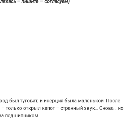
алялась – пишите — согласуем)
.
 ход был туговат, и инерция была маленькой. После
 – только открыл капот – странный звук… Снова… но
 за подшипником…