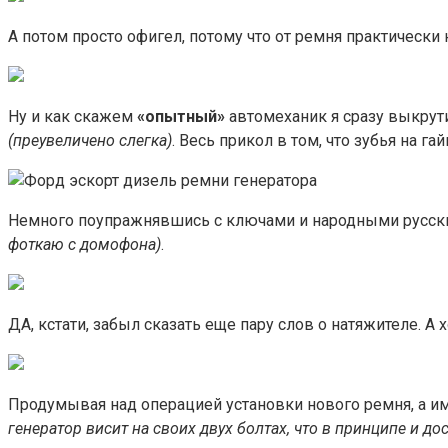
А потом просто офигел, потому что от ремня практически 
Ну и как скажем
«опытный»
автомеханик я сразу выкрути
(преувеличено слегка)
. Весь прикол в том, что зубья на га
Немного поупражнявшись с ключами и народными русским
фоткаю с домофона)
.
ДА, кстати, забыл сказать еще пару слов о натяжителе. А х
Продумывая над операцией установки нового ремня, а име
генератор висит на своих двух болтах, что в принципе и дос