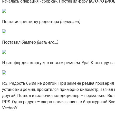
началась операция «сборка». Поставил фару
(КТО-ТО (не я
Поставил решетку радиатора
(верхнюю)
Поставил бампер
(мать его…)
И вот фордик стартует с новым ремнём. Ура! К выходу на
P.S. Радость была не долгой. При замене ремня проверил
установки ремня, прокатился примерно километр, загнал
другой. Пошёл и включил кондиционер – нормально. Вкл
P.P.S. Одно радует – скоро новая запись в бортжурнал! Вс
VectorW