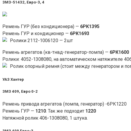
ЗМЗ-51432, Евро-3, 4
Ремень ГУР (без кондиционера) —
6РК1395
Ремень ГУР и кондиционер —
6РК1693
Ролики 2112-1006120 — 2шт
Ремень агрегатов (кв-тнвд-генератор-помпа) —
6РК1600
Ролики: 4052-1308080, на автоматическом натяжителе 40
Ролик опорный ремня (стоит между генератором и пом
УАЗ Хантер
ЗМЗ 409, Евро 0-2
Ремень привода агрегатов (помпа, генератор) -6РК1220
Ремень ГУР —
1210
. Так же подходит
1220
Натяжной ролик 406-1308080, 1 штука.
ЗМЗ 409 Евро-3