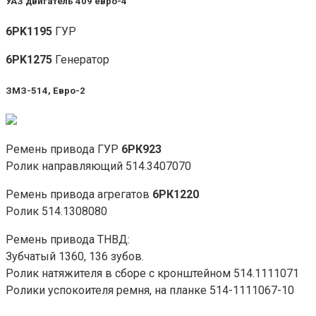
УАЗ двигатель 409 евро-4
6PK1195
ГУР
6PK1275
Генератор
ЗМЗ-514, Евро-2
Ремень привода ГУР
6РК923
Ролик направляющий 514.3407070
Ремень привода агрегатов
6РК1220
Ролик 514.1308080
Ремень привода ТНВД:
Зубчатый 1360, 136 зубов.
Ролик натяжителя в сборе с кронштейном 514.1111071
Ролики успокоителя ремня, на планке 514-1111067-10