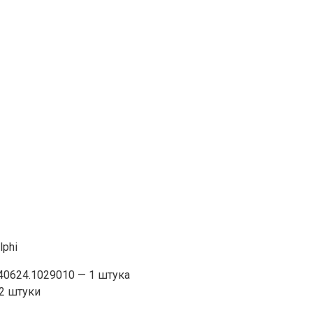
lphi
40624.1029010 — 1 штука
2 штуки