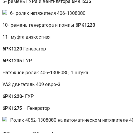
5- ремень ГУРа и вентилятора
6PK1235
6- ролик натяжителя 406-1308080
10- ремень генератора и помпы
6PK1220
11- муфта вязкостная
6PK1220
Генератор
6PK1235
ГУР
Натяжной ролик 406-1308080, 1 штука
УАЗ двигатель 409 евро-3
6PK1220-
ГУР
6PK1275 —
Генератор
Ролик 4052-1308080 на автоматическом натяжителе 4