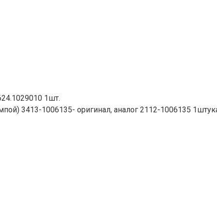
624.1029010 1шт.
пой) 3413-1006135- оригинал, аналог 2112-1006135 1штука