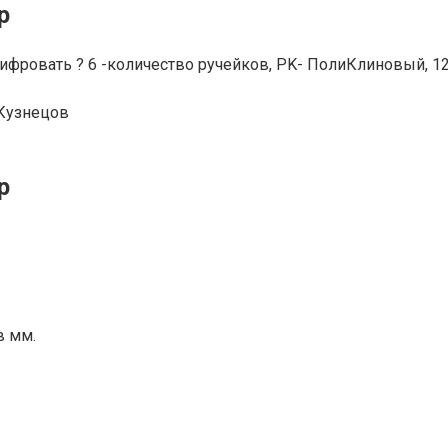
р
ровать ? 6 -количество ручейков, PK- ПолиКлиновый, 122
Кузнецов
р
в мм.