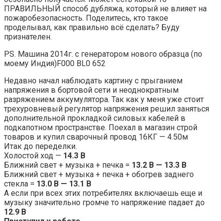
ПРАВИЛЬНЫЙ способ дубляжа, который не влияет на
пожаробезопасность. Поделитесь, кто такое
проделывал, как правильно всё сделать? Буду
признателен.
PS. Машина 2014г. с генератором нового образца (по
моему Индия)F000 BL0 652
Недавно начал наблюдать картину с прыганием
напряжения в бортовой сети и неоднократным
разряжением аккумулятора. Так как у меня уже стоит
трехуровневый регулятор напряжения решил заняться
дополнительной прокладкой силовых кабелей в
подкапотном пространстве. Поехал в магазин строй
товаров и купил сварочный провод 16КГ — 4.50м
Итак до переделки.
Холостой ход —
14.3 В
Ближний свет + музыка + печка =
13.2 В — 13.3 В
Ближний свет + музыка + печка + обогрев заднего
стекла =
13.0 В — 13.1 В
А если при всех этих потребителях включаешь еще и
музыку значительно громче то напряжение падает до
12.9 В