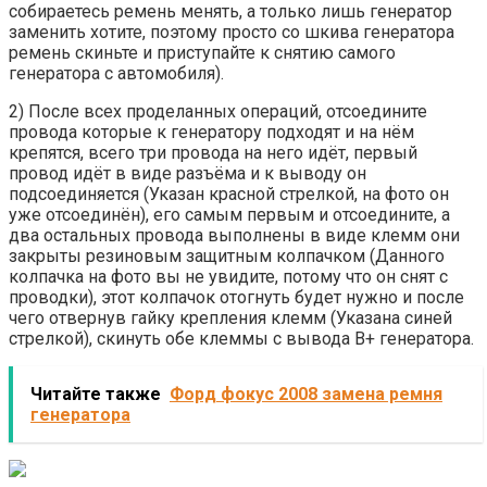
собираетесь ремень менять, а только лишь генератор
заменить хотите, поэтому просто со шкива генератора
ремень скиньте и приступайте к снятию самого
генератора с автомобиля).
2) После всех проделанных операций, отсоедините
провода которые к генератору подходят и на нём
крепятся, всего три провода на него идёт, первый
провод идёт в виде разъёма и к выводу он
подсоединяется (Указан красной стрелкой, на фото он
уже отсоединён), его самым первым и отсоедините, а
два остальных провода выполнены в виде клемм они
закрыты резиновым защитным колпачком (Данного
колпачка на фото вы не увидите, потому что он снят с
проводки), этот колпачок отогнуть будет нужно и после
чего отвернув гайку крепления клемм (Указана синей
стрелкой), скинуть обе клеммы с вывода B+ генератора.
Читайте также
Форд фокус 2008 замена ремня
генератора